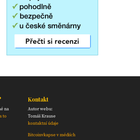
?
Kontakt
né na
Autor webu:
a to
Tomáš Krause
kontaktní údaje
Bitcoinvkapse v médiích