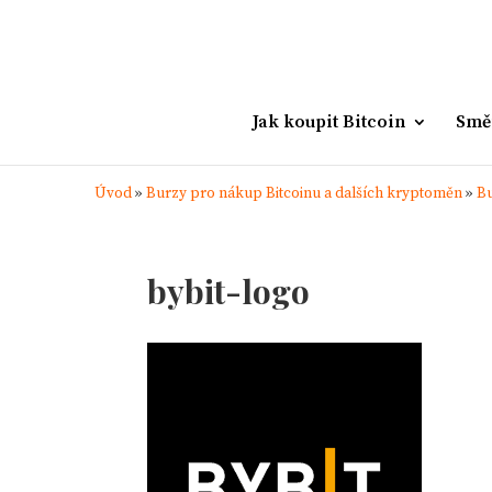
Jak koupit Bitcoin
Smě
Úvod
»
Burzy pro nákup Bitcoinu a dalších kryptoměn
»
Bu
bybit-logo