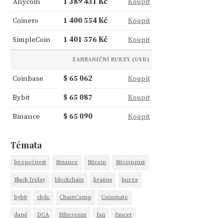
Anycoin
1 389 431 Kč
Koupit
Coinero
1 400 554 Kč
Koupit
SimpleCoin
1 401 576 Kč
Koupit
ZAHRANIČNÍ BURZY (USD)
Coinbase
$ 65 062
Koupit
Bybit
$ 65 087
Koupit
Binance
$ 65 090
Koupit
Témata
bezpečnost
Binance
Bitcoin
Bitcoinmat
Black friday
blockchain
braiins
burza
bybit
cbdc
ChainCamp
Coinmate
daně
DCA
Ethereum
faq
faucet