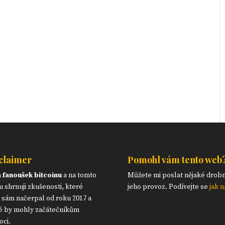
claimer
Pomohl vám tento web
m
fanoušek bitcoinu
a na tomto
Můžete mi poslat nějaké drob
 shrnuji zkušenosti, které
jeho provoz. Podívejte se
jak n
 sám načerpal od roku 2017 a
é by mohly začátečníkům
ci.