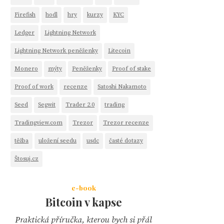
Firefish
hodl
hry
kurzy
KYC
Ledger
Lightning Network
Lightning Network peněženky
Litecoin
Monero
mýty
Peněženky
Proof of stake
Proof of work
recenze
Satoshi Nakamoto
Seed
Segwit
Trader 2.0
trading
Tradingview.com
Trezor
Trezor recenze
těžba
uložení seedu
usdc
časté dotazy
Štosuj.cz
e-book
Bitcoin v kapse
Praktická příručka, kterou bych si přál