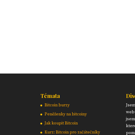
Témata
Dis
Bitcoin burzy
Jse
webu
Peněženky na bitcoiny
jsem
Jak koupit Bitcoin
kter
Kurz: Bitcoin pro začátečníky
pomo