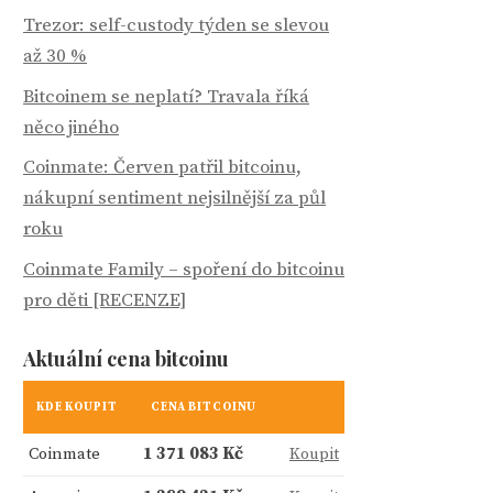
Trezor: self-custody týden se slevou
až 30 %
Bitcoinem se neplatí? Travala říká
něco jiného
Coinmate: Červen patřil bitcoinu,
nákupní sentiment nejsilnější za půl
roku
Coinmate Family – spoření do bitcoinu
pro děti [RECENZE]
Aktuální cena bitcoinu
KDE KOUPIT
CENA BITCOINU
Coinmate
1 371 083 Kč
Koupit