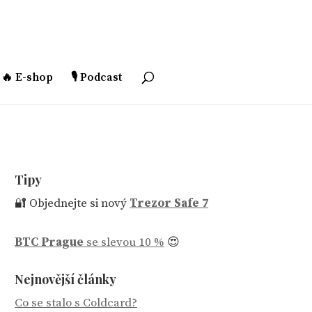
🔥 E-shop
🎙️ Podcast
Tipy
🔐 Objednejte si nový
Trezor Safe 7
BTC Prague
se slevou 10 %
😍
Nejnovější články
Co se stalo s Coldcard?