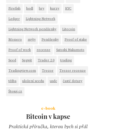
Firefish
hodl
hry
kurzy
KYC
Ledger
Lightning Network
Lightning Network peněženky
Litecoin
Monero
mýty
Peněženky
Proof of stake
Proof of work
recenze
Satoshi Nakamoto
Seed
Segwit
Trader 2.0
trading
Tradingview.com
Trezor
Trezor recenze
těžba
uložení seedu
usdc
časté dotazy
Štosuj.cz
e-book
Bitcoin v kapse
Praktická příručka, kterou bych si přál