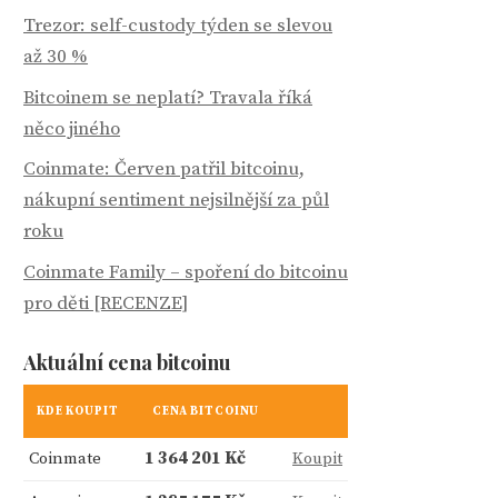
Trezor: self-custody týden se slevou
až 30 %
Bitcoinem se neplatí? Travala říká
něco jiného
Coinmate: Červen patřil bitcoinu,
nákupní sentiment nejsilnější za půl
roku
Coinmate Family – spoření do bitcoinu
pro děti [RECENZE]
Aktuální cena bitcoinu
KDE KOUPIT
CENA BITCOINU
Coinmate
1 364 201 Kč
Koupit