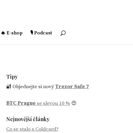
🔥 E-shop
🎙️ Podcast
Tipy
🔐 Objednejte si nový
Trezor Safe 7
BTC Prague
se slevou 10 %
😍
Nejnovější články
Co se stalo s Coldcard?