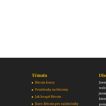
Témata
Dis
Bitcoin burzy
Jse
webu
Peněženky na bitcoiny
jsem
Jak koupit Bitcoin
kter
Kurz: Bitcoin pro začátečníky
pomo