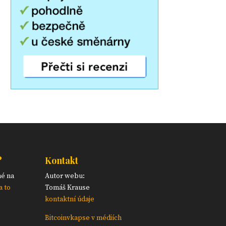
?
Kontakt
né na
Autor webu:
a to
Tomáš Krause
kontaktní údaje
Bitcoinvkapse v médiích