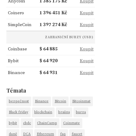
Anycoin
1 385 175 Kč
Koupit
Coinero
1 396 451 Kč
Koupit
SimpleCoin
1 397 274 Kč
Koupit
ZAHRANIČNÍ BURZY (USD)
Coinbase
$ 64 885
Koupit
Bybit
$ 64 920
Koupit
Binance
$ 64 931
Koupit
Témata
bezpečnost
Binance
Bitcoin
Bitcoinmat
Black friday
blockchain
braiins
burza
bybit
cbdc
ChainCamp
Coinmate
daně
DCA
Ethereum
faq
faucet