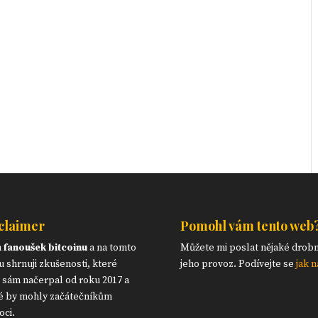
claimer
Pomohl vám tento web
m
fanoušek bitcoinu
a na tomto
Můžete mi poslat nějaké drob
 shrnuji zkušenosti, které
jeho provoz. Podívejte se
jak n
 sám načerpal od roku 2017 a
é by mohly začátečníkům
ci.