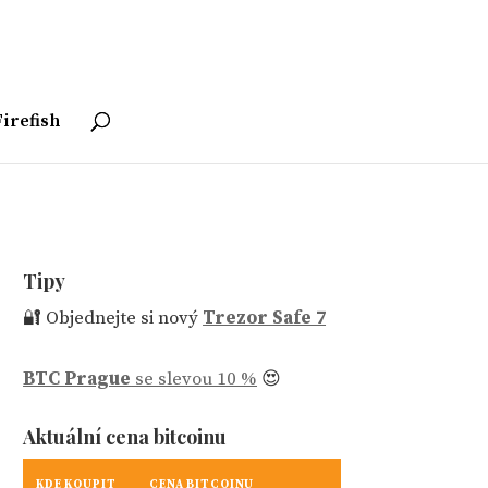
irefish
Tipy
🔐 Objednejte si nový
Trezor Safe 7
BTC Prague
se slevou 10 %
😍
Aktuální cena bitcoinu
KDE KOUPIT
CENA BITCOINU