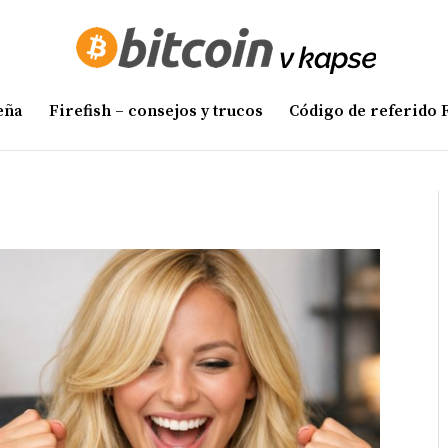
eña
Firefish – consejos y trucos
Código de referido F