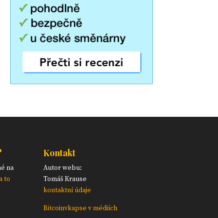
?
Kontakt
né na
Autor webu:
a to
Tomáš Krause
kontaktní údaje
Bitcoinvkapse v médiích