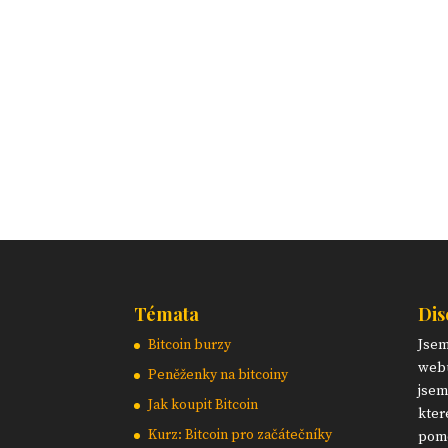
Témata
Dis
Bitcoin burzy
Jse
webu
Peněženky na bitcoiny
jsem
Jak koupit Bitcoin
kter
Kurz: Bitcoin pro začátečníky
pomo