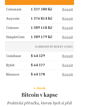
Coinmate
1 357 580 Kč
Koupit
Anycoin
1 376 814 Kč
Koupit
Coinero
1 389 118 Kč
Koupit
SimpleCoin
1 389 179 Kč
Koupit
ZAHRANIČNÍ BURZY (USD)
Coinbase
$ 64 529
Koupit
Bybit
$ 64 577
Koupit
Binance
$ 64 578
Koupit
e-book
Bitcoin v kapse
Praktická příručka, kterou bych si přál