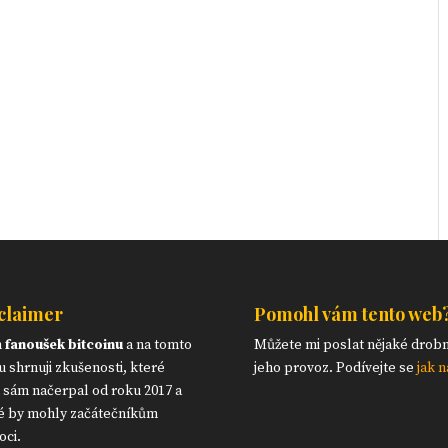
claimer
Pomohl vám tento web
m
fanoušek bitcoinu
a na tomto
Můžete mi poslat nějaké drob
 shrnuji zkušenosti, které
jeho provoz. Podívejte se
jak n
 sám načerpal od roku 2017 a
é by mohly začátečníkům
ci.