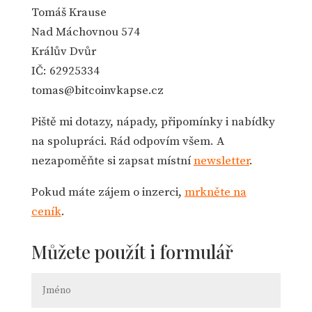
Tomáš Krause
Nad Máchovnou 574
Králův Dvůr
IČ: 62925334
tomas@bitcoinvkapse.cz
Piště mi dotazy, nápady, připomínky i nabídky
na spolupráci. Rád odpovím všem. A
nezapoměňte si zapsat místní
newsletter
.
Pokud máte zájem o inzerci,
mrkněte na
ceník
.
Můžete použít i formulář