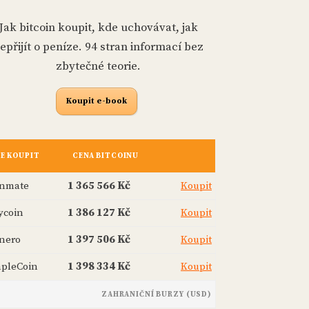
Jak bitcoin koupit, kde uchovávat, jak
epřijít o peníze. 94 stran informací bez
zbytečné teorie.
Koupit e-book
E KOUPIT
CENA BITCOINU
inmate
1 365 566 Kč
Koupit
ycoin
1 386 127 Kč
Koupit
nero
1 397 506 Kč
Koupit
mpleCoin
1 398 334 Kč
Koupit
ZAHRANIČNÍ BURZY (USD)