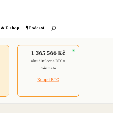
🔥 E-shop
🎙️ Podcast
1 365 566 Kč
aktuální cena BTC u
Coinmate
.
Koupit BTC