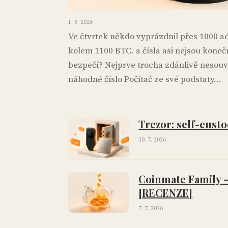
1. 8. 2026
Ve čtvrtek někdo vyprázdnil přes 1000 a
kolem 1100 BTC. a čísla asi nejsou koneč
bezpečí? Nejprve trocha zdánlivě nesouvis
náhodné číslo Počítač ze své podstaty...
Trezor: self-custo
30. 7. 2026
Coinmate Family –
[RECENZE]
7. 7. 2026