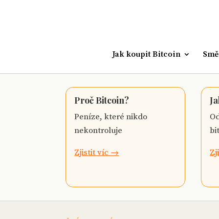
Jak koupit Bitcoin
Smě
Proč Bitcoin?
Ja
Peníze, které nikdo
Od
nekontroluje
bi
Zjistit víc →
Zj