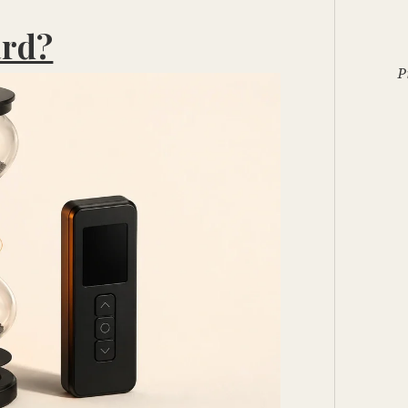
ard?
P