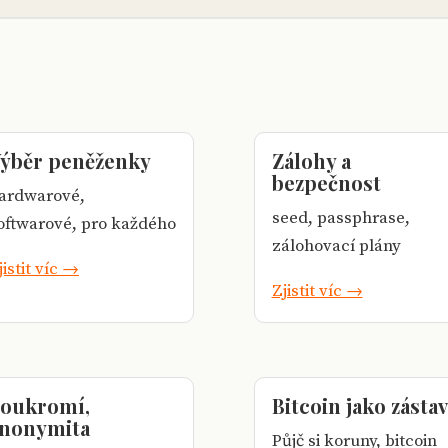
ýběr peněženky
Zálohy a
bezpečnost
ardwarové,
seed, passphrase,
oftwarové, pro každého
zálohovací plány
jistit víc →
Zjistit víc →
oukromí,
Bitcoin jako zásta
nonymita
Půjč si koruny, bitcoin