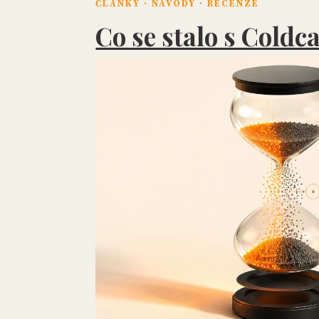
ČLÁNKY · NÁVODY · RECENZE
Co se stalo s Coldc