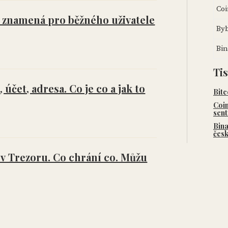
Co
 znamená pro běžného uživatele
Byb
Bi
Ti
účet, adresa. Co je co a jak to
Bitc
Coin
sent
Bina
česk
 v Trezoru. Co chrání co. Můžu