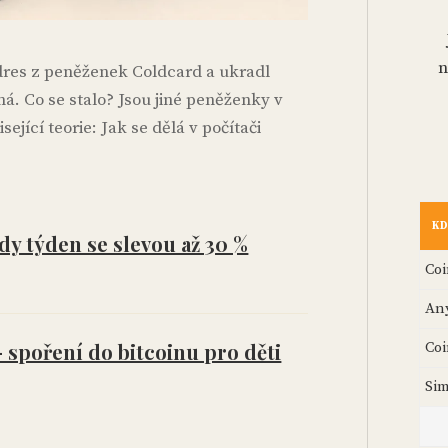
n
dres z peněženek Coldcard a ukradl
ná. Co se stalo? Jsou jiné peněženky v
ející teorie: Jak se dělá v počítači
KD
dy týden se slevou až 30 %
Co
An
Coi
 spoření do bitcoinu pro děti
Si