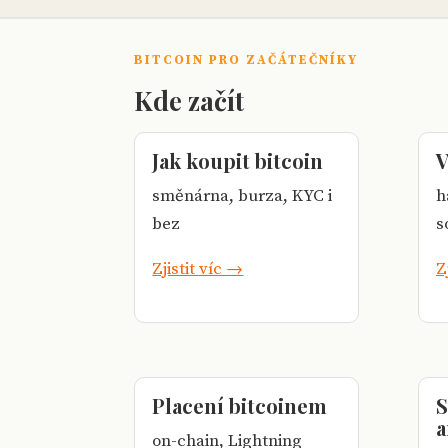
BITCOIN PRO ZAČÁTEČNÍKY
Kde začít
Jak koupit bitcoin
V
směnárna, burza, KYC i
h
bez
s
Zjistit víc →
Z
Placení bitcoinem
S
a
on-chain, Lightning