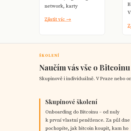
B
network, karty
V
Zjistit víc →
Z
ŠKOLENÍ
Naučím vás vše o Bitcoinu
Skupinově i individuálně. V Praze nebo on
Skupinové školení
Onboarding do Bitcoinu – od nuly
k první vlastní peněžence. Za půl dne
pochopíte, jak bitcoin koupit, kam ho