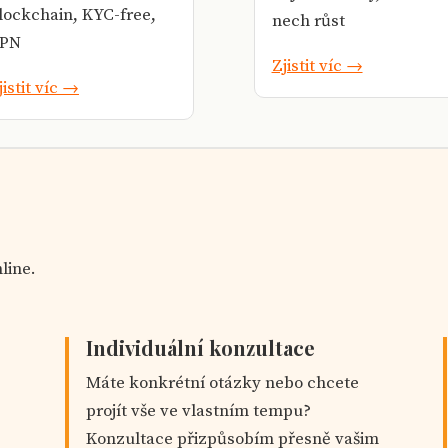
lockchain, KYC-free,
nech růst
PN
Zjistit víc →
jistit víc →
line.
Individuální konzultace
Máte konkrétní otázky nebo chcete
projít vše ve vlastním tempu?
Konzultace přizpůsobím přesně vašim