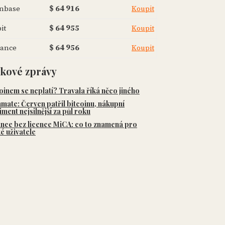
inbase
$ 64 916
Koupit
it
$ 64 955
Koupit
nance
$ 64 956
Koupit
skové zprávy
oinem se neplatí? Travala říká něco jiného
mate: Červen patřil bitcoinu, nákupní
iment nejsilnější za půl roku
nce bez licence MiCA: co to znamená pro
é uživatele