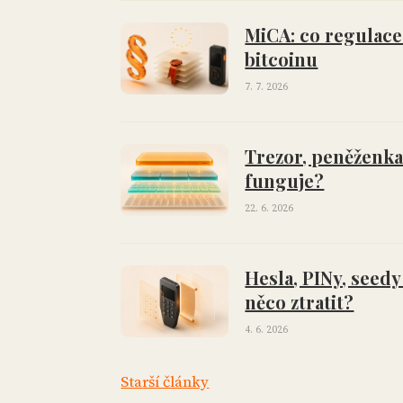
MiCA: co regulace
bitcoinu
7. 7. 2026
Trezor, peněženka, 
funguje?
22. 6. 2026
Hesla, PINy, seedy
něco ztratit?
4. 6. 2026
Starší články