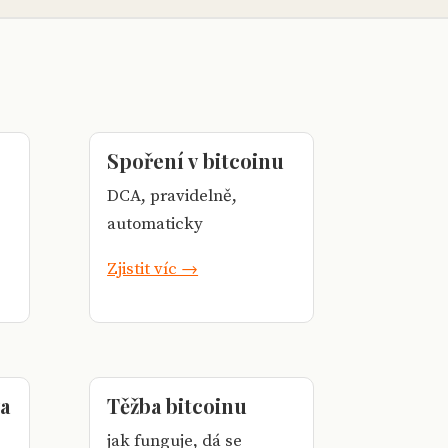
Spoření v bitcoinu
DCA, pravidelně,
automaticky
Zjistit víc →
va
Těžba bitcoinu
jak funguje, dá se