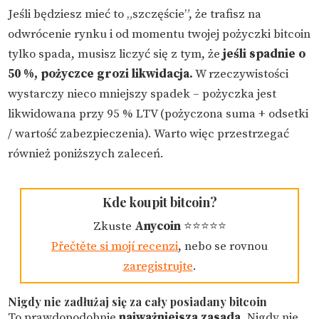
Jeśli będziesz mieć to „szczęście”, że trafisz na
odwrócenie rynku i od momentu twojej pożyczki bitcoin
tylko spada, musisz liczyć się z tym, że
jeśli spadnie o
50 %, pożyczce grozi likwidacja.
W rzeczywistości
wystarczy nieco mniejszy spadek – pożyczka jest
likwidowana przy 95 % LTV (pożyczona suma + odsetki
/ wartość zabezpieczenia). Warto więc przestrzegać
również poniższych zaleceń.
Kde koupit bitcoin?
Zkuste
Anycoin
⭐️⭐️⭐️⭐️⭐️️
Přečtěte si mojí recenzi
, nebo se rovnou
zaregistrujte
.
Nigdy nie zadłużaj się za cały posiadany bitcoin
To prawdopodobnie
najważniejsza zasada
. Nigdy nie