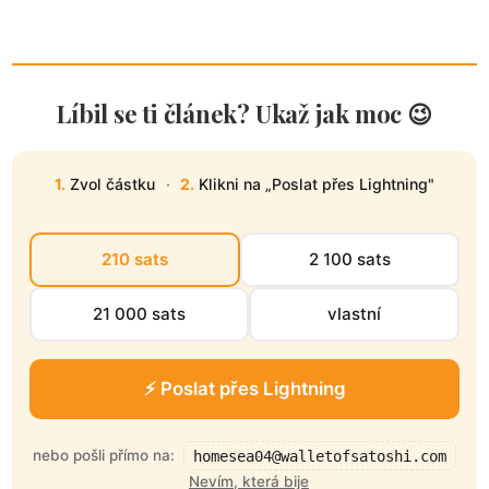
Líbil se ti článek? Ukaž jak moc 😉
1.
Zvol částku
·
2.
Klikni na „Poslat přes Lightning"
210 sats
2 100 sats
21 000 sats
vlastní
⚡ Poslat přes Lightning
nebo pošli přímo na:
homesea04@walletofsatoshi.com
Nevím, která bije