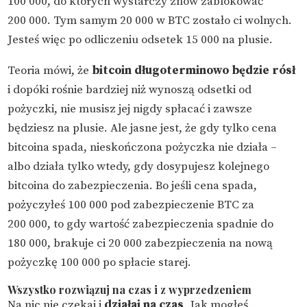
100 000, do których wystarczy znów zablokować
200 000. Tym samym 20 000 w BTC zostało ci wolnych.
Jesteś więc po odliczeniu odsetek 15 000 na plusie.
Teoria mówi, że
bitcoin długoterminowo będzie rósł
i dopóki rośnie bardziej niż wynoszą odsetki od
pożyczki, nie musisz jej nigdy spłacać i zawsze
będziesz na plusie. Ale jasne jest, że gdy tylko cena
bitcoina spada, nieskończona pożyczka nie działa –
albo działa tylko wtedy, gdy dosypujesz kolejnego
bitcoina do zabezpieczenia. Bo jeśli cena spada,
pożyczyłeś 100 000 pod zabezpieczenie BTC za
200 000, to gdy wartość zabezpieczenia spadnie do
180 000, brakuje ci 20 000 zabezpieczenia na nową
pożyczkę 100 000 po spłacie starej.
Wszystko rozwiązuj na czas i z wyprzedzeniem
Na nic nie czekaj i
działaj na czas
. Jak mogłeś