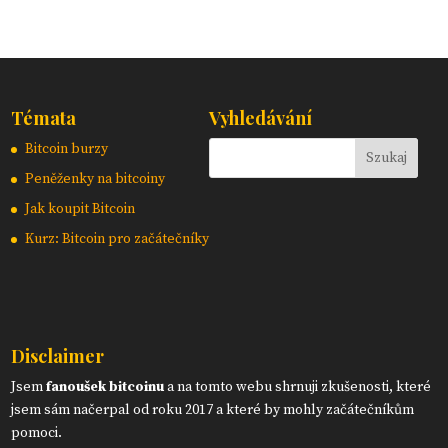
Témata
Vyhledávání
Bitcoin burzy
Peněženky na bitcoiny
Jak koupit Bitcoin
Kurz: Bitcoin pro začátečníky
Disclaimer
Jsem
fanoušek bitcoinu
a na tomto webu shrnuji zkušenosti, které
jsem sám načerpal od roku 2017 a které by mohly začátečníkům
pomoci.