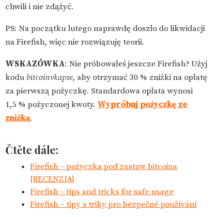
chwili i nie zdążyć.
PS: Na początku lutego naprawdę doszło do likwidacji
na Firefish, więc nie rozwiązuję teorii.
WSKAZÓWKA
: Nie próbowałeś jeszcze Firefish? Użyj
kodu
bitcoinvkapse
, aby otrzymać 30 % zniżki na opłatę
za pierwszą pożyczkę. Standardowa opłata wynosi
1,5 % pożyczonej kwoty.
Wypróbuj pożyczkę ze
zniżką
.
Čtěte dále:
Firefish – pożyczka pod zastaw bitcoina
[RECENZJA]
Firefish – tips and tricks for safe usage
Firefish – tipy a triky pro bezpečné používání