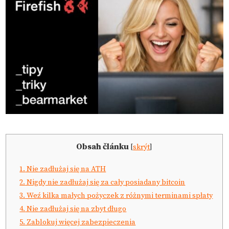
Obsah článku
[
skrýt
]
1.
Nie zadłużaj się na ATH
2.
Nigdy nie zadłużaj się za cały posiadany bitcoin
3.
Weź kilka małych pożyczek z różnymi terminami spłaty
4.
Nie zadłużaj się na zbyt długo
5.
Zablokuj więcej zabezpieczenia