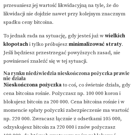
przesuniesz jej wartość likwidacyjną na tyle, że do
likwidacji nie dojdzie nawet przy kolejnym znacznym
spadku ceny bitcoina.
To jednak rada na sytuację, gdy jesteś już w
wielkich
kłopotach
i tylko próbujesz
minimalizować straty
.
Jeśli będziesz przestrzegać powyższych zasad, nie
powinieneś znaleźć się w tej sytuacji.
Na rynku niedźwiedzia nieskończona pożyczka prawie
nie działa
Nieskończona pożyczka
to coś, co świetnie działa, gdy
cena bitcoina rośnie. Pożyczasz np. 100 000 koron i
blokujesz bitcoin za 200 000. Cena bitcoina rośnie i w
momencie spłaty pożyczki zabezpieczenie ma wartość
np. 220 000. Zwracasz łącznie z odsetkami 105 000,
odzyskujesz bitcoin za 220 000 i znów pożyczasz