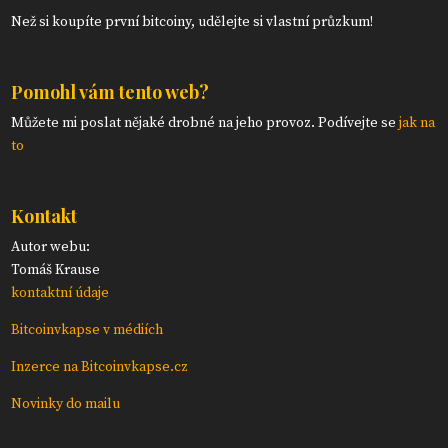
Než si koupíte první bitcoiny, udělejte si vlastní průzkum!
Pomohl vám tento web?
Můžete mi poslat nějaké drobné na jeho provoz. Podívejte se
jak na
to
Kontakt
Autor webu:
Tomáš Krause
kontaktní údaje
Bitcoinvkapse v médiích
Inzerce na Bitcoinvkapse.cz
Novinky do mailu