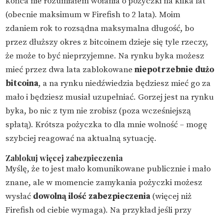
końca nie rozumiałem wołania o pożyczki na kilka lat
(obecnie maksimum w Firefish to 2 lata). Moim
zdaniem rok to rozsądna maksymalna długość, bo
przez dłuższy okres z bitcoinem dzieje się tyle rzeczy,
że może to być nieprzyjemne. Na rynku byka możesz
mieć przez dwa lata zablokowane
niepotrzebnie dużo
bitcoina
, a na rynku niedźwiedzia będziesz mieć go za
mało i będziesz musiał uzupełniać. Gorzej jest na rynku
byka, bo nic z tym nie zrobisz (poza wcześniejszą
spłatą). Krótsza pożyczka to dla mnie wolność – mogę
szybciej reagować na aktualną sytuację.
Zablokuj więcej zabezpieczenia
Myślę, że to jest mało komunikowane publicznie i mało
znane, ale w momencie zamykania pożyczki możesz
wysłać
dowolną ilość zabezpieczenia
(więcej niż
Firefish od ciebie wymaga). Na przykład jeśli przy