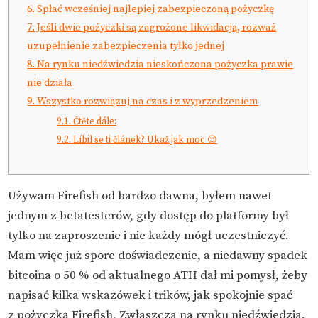
6.
Spłać wcześniej najlepiej zabezpieczoną pożyczkę
7.
Jeśli dwie pożyczki są zagrożone likwidacją, rozważ
uzupełnienie zabezpieczenia tylko jednej
8.
Na rynku niedźwiedzia nieskończona pożyczka prawie
nie działa
9.
Wszystko rozwiązuj na czas i z wyprzedzeniem
9.1.
Čtěte dále:
9.2.
Líbil se ti článek? Ukaž jak moc 😉
Używam Firefish od bardzo dawna, byłem nawet
jednym z betatesterów, gdy dostęp do platformy był
tylko na zaproszenie i nie każdy mógł uczestniczyć.
Mam więc już spore doświadczenie, a niedawny spadek
bitcoina o 50 % od aktualnego ATH dał mi pomysł, żeby
napisać kilka wskazówek i trików, jak spokojnie spać
z pożyczką Firefish. Zwłaszcza na rynku niedźwiedzia.