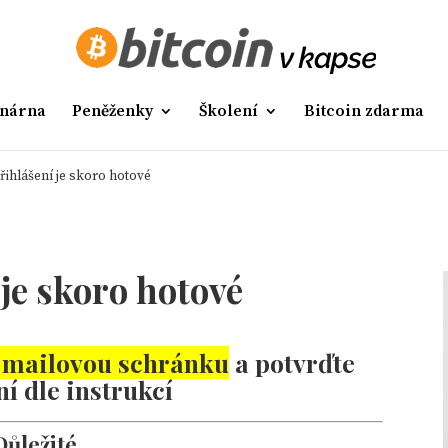
nárna
Peněženky
Školení
Bitcoin zdarma
řihlášení je skoro hotové
 je skoro hotové
e-mailovou schránku
a potvrďte
ní dle instrukcí
Důležité