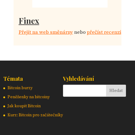
Finex
Přejít na web směnárny
nebo
přečíst recenzi
Témata
Vyhledávání
Bitcoin burzy
Peněženky na bitcoiny
Jak koupit Bitcoin
Kurz: Bitcoin pro začátečníky