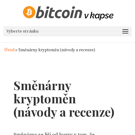
Vyberte stránku
Úvod
»
Směnárny kryptoměn (návody a recenze)
Směnárny
kryptoměn
(návody a recenze)
Směnárna se liší od burzy v tom, že