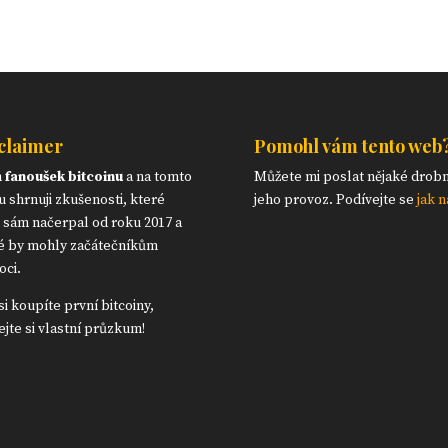
claimer
Pomohl vám tento web
m
fanoušek bitcoinu
a na tomto
Můžete mi poslat nějaké drob
 shrnuji zkušenosti, které
jeho provoz. Podívejte se
jak n
 sám načerpal od roku 2017 a
é by mohly začátečníkům
ci.
si koupíte první bitcoiny,
ejte si vlastní průzkum!