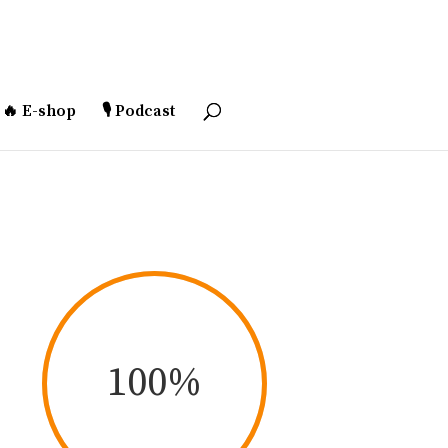
🔥 E-shop
🎙️ Podcast
100
%