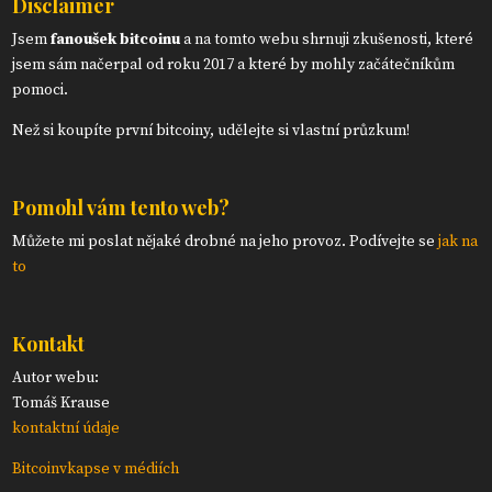
Disclaimer
Jsem
fanoušek bitcoinu
a na tomto webu shrnuji zkušenosti, které
jsem sám načerpal od roku 2017 a které by mohly začátečníkům
pomoci.
Než si koupíte první bitcoiny, udělejte si vlastní průzkum!
Pomohl vám tento web?
Můžete mi poslat nějaké drobné na jeho provoz. Podívejte se
jak na
to
Kontakt
Autor webu:
Tomáš Krause
kontaktní údaje
Bitcoinvkapse v médiích