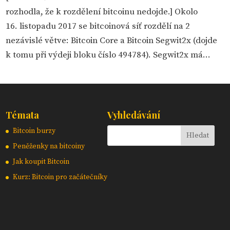
rozhodla, že k rozdělení bitcoinu nedojde.] Okolo
16. listopadu 2017 se bitcoinová síť rozdělí na 2
nezávislé větve: Bitcoin Core a Bitcoin Segwit2x (dojde
k tomu při výdeji bloku číslo 494784). Segwit2x má...
Témata
Vyhledávání
Bitcoin burzy
Peněženky na bitcoiny
Jak koupit Bitcoin
Kurz: Bitcoin pro začátečníky