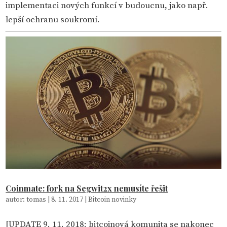
implementaci nových funkcí v budoucnu, jako např.
lepší ochranu soukromí.
Coinmate: fork na Segwit2x nemusíte řešit
autor:
tomas
|
8. 11. 2017
|
Bitcoin novinky
[UPDATE 9. 11. 2018: bitcoinová komunita se nakonec