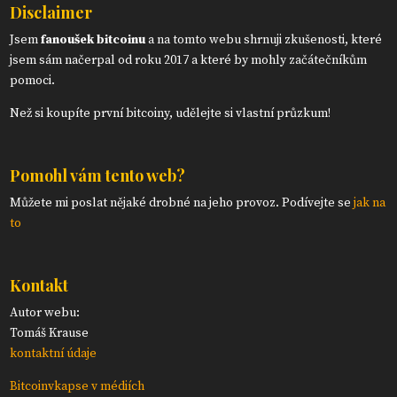
Disclaimer
Jsem
fanoušek bitcoinu
a na tomto webu shrnuji zkušenosti, které
jsem sám načerpal od roku 2017 a které by mohly začátečníkům
pomoci.
Než si koupíte první bitcoiny, udělejte si vlastní průzkum!
Pomohl vám tento web?
Můžete mi poslat nějaké drobné na jeho provoz. Podívejte se
jak na
to
Kontakt
Autor webu:
Tomáš Krause
kontaktní údaje
Bitcoinvkapse v médiích