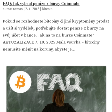
FAQ: Jak vybrat peníze z burzy Coinmate
autor:
tomas
|
2. 1. 2018
|
Bitcoin
Pokud se rozhodnete bitcoiny či jiné kryptoměny prodat
a užít si výdělek, potřebujte dostat peníze z burzy na
svůj účet v bance. Jak na to na burze Coinmate?
AKTUZALIZACE 7. 10. 2025 Malá vsuvka – bitcoiny
nemusíte měnit na koruny, abyste je...