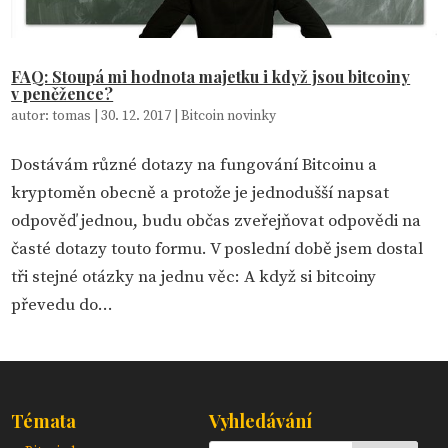
FAQ: Stoupá mi hodnota majetku i když jsou bitcoiny
v peněžence?
autor:
tomas
|
30. 12. 2017
|
Bitcoin novinky
Dostávám různé dotazy na fungování Bitcoinu a
kryptoměn obecně a protože je jednodušší napsat
odpověď jednou, budu občas zveřejňovat odpovědi na
časté dotazy touto formu. V poslední době jsem dostal
tři stejné otázky na jednu věc: A když si bitcoiny
převedu do...
Témata
Vyhledávání