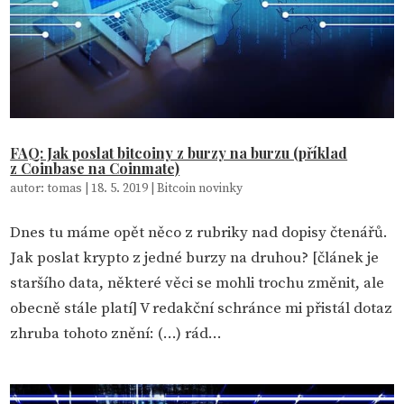
FAQ: Jak poslat bitcoiny z burzy na burzu (příklad
z Coinbase na Coinmate)
autor:
tomas
|
18. 5. 2019
|
Bitcoin novinky
Dnes tu máme opět něco z rubriky nad dopisy čtenářů.
Jak poslat krypto z jedné burzy na druhou? [článek je
staršího data, některé věci se mohli trochu změnit, ale
obecně stále platí] V redakční schránce mi přistál dotaz
zhruba tohoto znění: (…) rád...