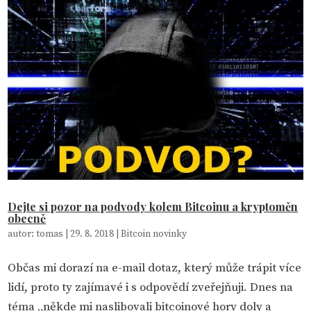
Dejte si pozor na podvody kolem Bitcoinu a kryptoměn
obecně
autor:
tomas
|
29. 8. 2018
|
Bitcoin novinky
Občas mi dorazí na e-mail dotaz, který může trápit více
lidí, proto ty zajímavé i s odpovědí zveřejňuji. Dnes na
téma „někde mi naslibovali bitcoinové hory doly a