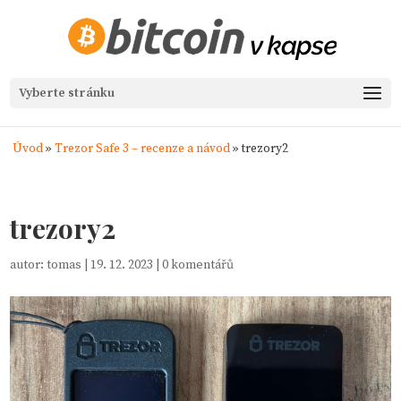
Vyberte stránku
Úvod
»
Trezor Safe 3 – recenze a návod
»
trezory2
trezory2
autor:
tomas
|
19. 12. 2023
|
0 komentářů