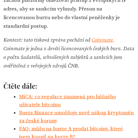
začnou platformy omezovat přístup z evropských IP
adres, aby se sankcím vyhnuly. Přesun na
licencovanou burzu nebo do vlastní peněženky je
standardní postup.
Kontext: tato tisková zpráva pochází od
Coinmate
.
Coinmate je jedna z devíti licencovaných českých burz. Data
o počtu žadatelů, schválených subjektů a sankcích jsou
ověřitelná z veřejných zdrojů ČNB.
Čtěte dále:
MiCA: co regulace znamená pro běžného
uživatele bitcoinu
Burza Binance umožňuje nově nákup kryptoměn
za české koruny
FAQ: můžu na burze A prodat bitcoiny, které
jsem koupil na burze B?