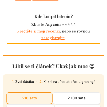
Kde koupit bitcoin?
Zkuste
Anycoin
⭐️⭐️⭐️⭐️⭐️️
Přečtěte si mojí recenzi
, nebo se rovnou
zaregistrujte
.
Líbil se ti článek? Ukaž jak moc 😉
1.
Zvol částku
·
2.
Klikni na „Poslat přes Lightning"
210 sats
2 100 sats