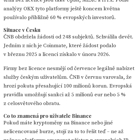
těmi bez licence jsou také Upbit, MEXC a HTX. Podle
analýzy OKX tyto platformy ještě koncem května
používalo přibližně 60 % evropských investorů.
Situace v Česku
ČNB obdržela žádosti od 248 subjektů. Schválila devět.
Jedním z nich je Coinmate, které žádost podalo
v březnu 2025 a licenci získalo v únoru 2026.
Firmy bez licence nesmějí od července legálně nabízet
služby českým uživatelům. ČNB v červnu varovala, že
hrozí pokuta přesahující 100 milionů korun. Evropská
pravidla umožňují sankci až 5 milionů eur nebo 5 %
z celosvětového obratu.
Co to znamená pro uživatele Binance
Pokud máte kryptoměny na Binance nebo jiné
nelicencované burze, stojí za to to řešit teď – ne až