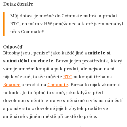
Dotaz čtenáře
Můj dotaz- je možné do Coinmate nahrát a prodat
BTC, co mám v HW peněžence a které jsem nenabyl
přes Coinmate?
Odpověď
Bitcoiny jsou „peníze“ jako každé jiné a
můžete si
s nimi dělat co chcete
. Burza je jen prostředník, který
vám je umožní koupit a pak prodat, ale nejsou na ni
nijak vázané, takže můžete
BTC
nakoupit třeba na
Binance
a prodat na
Coinmate
. Burza to nijak zkoumat
nebude. Je to úplně to samé, jako když si před
dovolenou směníte eura ve směnárně u vás na náměstí
a po návratu z dovolené jejich zbytek prodáte ve
směnárně v jiném městě při cestě do práce.