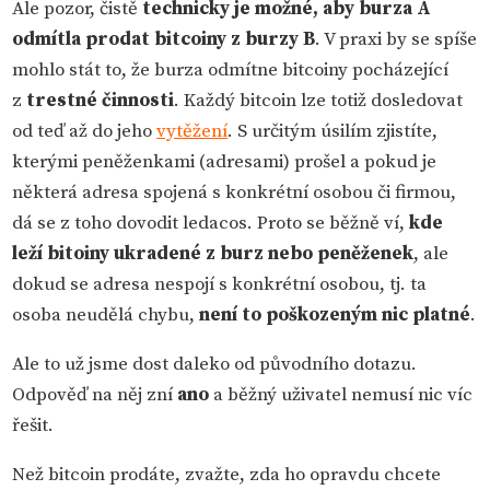
Ale pozor, čistě
technicky je možné, aby burza A
odmítla prodat bitcoiny z burzy B
. V praxi by se spíše
mohlo stát to, že burza odmítne bitcoiny pocházející
z
trestné činnosti
. Každý bitcoin lze totiž dosledovat
od teď až do jeho
vytěžení
. S určitým úsilím zjistíte,
kterými peněženkami (adresami) prošel a pokud je
některá adresa spojená s konkrétní osobou či firmou,
dá se z toho dovodit ledacos. Proto se běžně ví,
kde
leží bitoiny ukradené z burz nebo peněženek
, ale
dokud se adresa nespojí s konkrétní osobou, tj. ta
osoba neudělá chybu,
není to poškozeným nic platné
.
Ale to už jsme dost daleko od původního dotazu.
Odpověď na něj zní
ano
a běžný uživatel nemusí nic víc
řešit.
Než bitcoin prodáte, zvažte, zda ho opravdu chcete