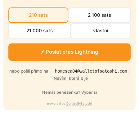
210 sats
2 100 sats
21 000 sats
vlastní
⚡ Poslat přes Lightning
nebo pošli přímo na:
homesea04@walletofsatoshi.com
Nevím, která bije
Nemáš peněženku? Vyber si
powered by
DonateBySatoshi