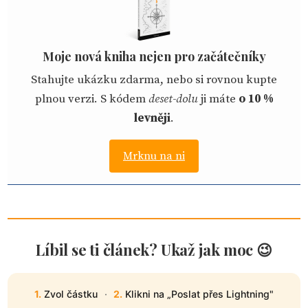
Moje nová kniha nejen pro začátečníky
Stahujte ukázku zdarma, nebo si rovnou kupte
plnou verzi. S kódem
deset-dolu
ji máte
o 10 %
levněji
.
Mrknu na ni
Líbil se ti článek? Ukaž jak moc 😉
1.
Zvol částku
·
2.
Klikni na „Poslat přes Lightning"