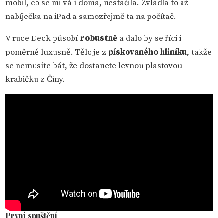
mobil, co se mi válí doma, nestačila. Zvládla to až
nabíječka na iPad a samozřejmě ta na počítač.
V ruce Deck působí
robustně
a dalo by se říci i
poměrně luxusně. Tělo je z
pískovaného hliníku
, takže
se nemusíte bát, že dostanete levnou plastovou
krabičku z Číny.
První spuštění