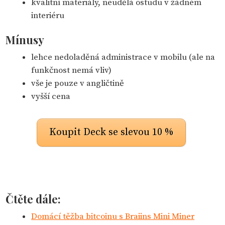
kvalitní materiály, neudělá ostudu v žádném
interiéru
Mínusy
lehce nedoladěná administrace v mobilu (ale na
funkčnost nemá vliv)
vše je pouze v angličtině
vyšší cena
Koupit Deck se slevou 10 %
Čtěte dále:
Domácí těžba bitcoinu s Braiins Mini Miner