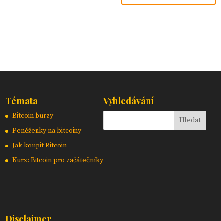
Témata
Vyhledávání
Bitcoin burzy
Peněženky na bitcoiny
Jak koupit Bitcoin
Kurz: Bitcoin pro začátečníky
Disclaimer