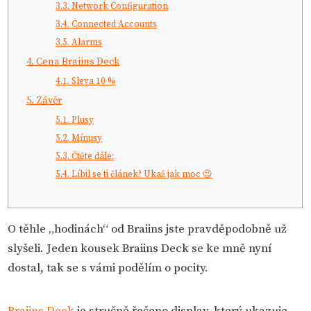
3.3.
Network Configuration
3.4.
Connected Accounts
3.5.
Alarms
4.
Cena Braiins Deck
4.1.
Sleva 10 %
5.
Závěr
5.1.
Plusy
5.2.
Mínusy
5.3.
Čtěte dále:
5.4.
Líbil se ti článek? Ukaž jak moc 😉
O těhle „hodinách“ od Braiins jste pravděpodobně už
slyšeli. Jeden kousek Braiins Deck se ke mně nyní
dostal, tak se s vámi podělím o pocity.