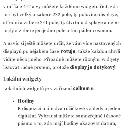
v mřížce 4×2 a vy můžete každému widgetu říct, zda
má být velký a zabere 2×2 pole, tj. polovinu displaye,
střední a zabere 2×1 pole, tj. čtvrtinu displaye a nebo
malý a zabere jen jedno pole a tím pádem osminu.
A navíc si ještě můžete určit, že vám více nastavených
displayů po nějakém čase
rotuje
, takže každou chvíli
vidíte něco jiného. Případně můžete různými widgety
listovat ručně prstem, protože
display je dotykový
.
Lokální widgety
Lokálních widgetů je v zařízení
celkem 6
:
Hodiny
K dispozici máte dva ručičkové vzhledy a jeden
digitální. Vybrat si můžete samozřejmě i časové
pásmo a to, zda mají hodiny ukazovat datum,