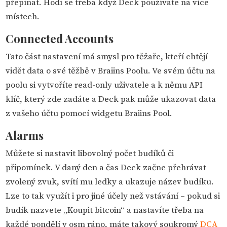
přepínat. Hodí se třeba když Deck používáte na více
místech.
Connected Accounts
Tato část nastavení má smysl pro těžaře, kteří chtějí
vidět data o své těžbě v Braiins Poolu. Ve svém účtu na
poolu si vytvoříte read-only uživatele a k němu API
klíč, který zde zadáte a Deck pak může ukazovat data
z vašeho účtu pomocí widgetu Braiins Pool.
Alarms
Můžete si nastavit libovolný počet budíků či
připomínek. V daný den a čas Deck začne přehrávat
zvolený zvuk, svítí mu ledky a ukazuje název budíku.
Lze to tak využít i pro jiné účely než vstávání – pokud si
budík nazvete „Koupit bitcoin“ a nastavíte třeba na
každé pondělí v osm ráno, máte takový soukromý
DCA