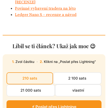
[RECENZE]
Povinné vybavení tradera na léto
Ledger Nano S – recenze a návod
Líbil se ti článek? Ukaž jak moc 😉
1.
Zvol částku
·
2.
Klikni na „Poslat přes Lightning"
210 sats
2 100 sats
21 000 sats
vlastní
⚡ Poslat přes Lightning