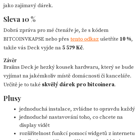
jako zajímavý dárek.
Sleva 10 %
Dobrá zpráva pro mé čtenáře je, že s kódem
BITCOINVKAPSE nebo přes
tento odkaz
ušetříte
10 %
,
takže vás Deck vyjde na
5 579 Kč
.
Závěr
Braiins Deck je hezký kousek hardwaru, který se bude
vyjímat na jakémkoliv místě domácnosti či kanceláře.
Určitě je to také
skvělý dárek pro bitcoinera
.
Plusy
jednoduchá instalace, zvládne to opravdu každý
jednoduché nastavování toho, co chcete na
display vidět
rozšiřitelnost funkcí pomocí widgetů z internetu