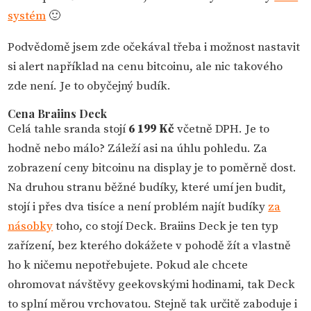
systém
🙂
Podvědomě jsem zde očekával třeba i možnost nastavit
si alert například na cenu bitcoinu, ale nic takového
zde není. Je to obyčejný budík.
Cena Braiins Deck
Celá tahle sranda stojí
6 199 Kč
včetně DPH. Je to
hodně nebo málo? Záleží asi na úhlu pohledu. Za
zobrazení ceny bitcoinu na display je to poměrně dost.
Na druhou stranu běžné budíky, které umí jen budit,
stojí i přes dva tisíce a není problém najít budíky
za
násobky
toho, co stojí Deck. Braiins Deck je ten typ
zařízení, bez kterého dokážete v pohodě žít a vlastně
ho k ničemu nepotřebujete. Pokud ale chcete
ohromovat návštěvy geekovskými hodinami, tak Deck
to splní měrou vrchovatou. Stejně tak určitě zaboduje i