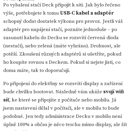
Po vybalení stačí Deck připojit k síti. Jak bylo řečeno
výše, potřebujete k tomu
USB-C kabel a adaptér
schopný dodat dostatek výkonu pro provoz. Jestli váš
adaptér pro napájení stačí, poznáte jednoduše – po
zasunutí kabelu do Decku se rozsvítí červená dioda
(nestačí), nebo zelená (máte vyhráno). Drobnost, ale
potěší. Zkoušení různých adaptérů si ušetříte, pokud
ho koupíte rovnou s Deckem. Pokud si nejste jisti, co
doma máte, tak to doporučuji.
Po připojení do elektřiny se rozsvítí display a zařízení
bude chvilku bootovat. Následně vám ukáže
svojí wifi
síť
, ke které se připojíte z počítače nebo mobilu. Já
jsem nastavení dělal v počítači, ale v mobilu to bude
podobné. Jen tedy administrace Decku v mobilu není
úplně 100% a občas je něco trochu mimo display, ale žít