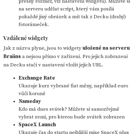
přesný rozměr, viz nastavení widgetu). Můžete si
na serveru udělat script, který vám posílá
pokaždé jiný obrázek a mít tak z Decku (drahý)
fotorámeček.
Vzdálené widgety
Jak z názvu plyne, jsou to widgety
uložené na serveru
Braiins
a nejsou přímo v zařízení. Pro jejich zobrazení
na Decku stačí v nastavení vložit jejich URL.
Exchange Rate
Ukazuje kurz vybrané fiat měny, například euro
vůči koruně
Nameday
Kdo má dnes svátek? Můžete si samozřejmě
vybrat zemi, pro kterou bude svátek zobrazen
SpaceX Launch
Ukazuje čas do startu nejbližší mise SpaceX plus