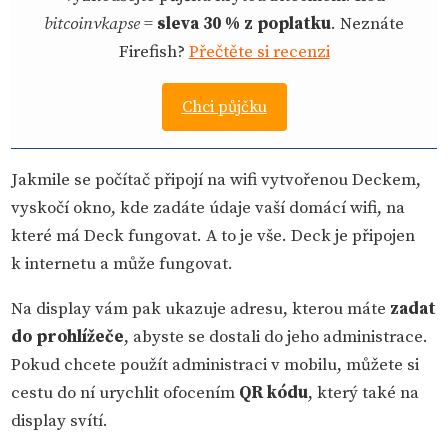
bitcoinvkapse
=
sleva 30 % z poplatku
. Neznáte
Firefish?
Přečtěte si recenzi
Chci půjčku
Jakmile se počítač připojí na wifi vytvořenou Deckem,
vyskočí okno, kde zadáte údaje vaší domácí wifi, na
které má Deck fungovat. A to je vše. Deck je připojen
k internetu a může fungovat.
Na display vám pak ukazuje adresu, kterou máte
zadat
do prohlížeče
, abyste se dostali do jeho administrace.
Pokud chcete použít administraci v mobilu, můžete si
cestu do ní urychlit ofocením
QR kódu
, který také na
display svítí.