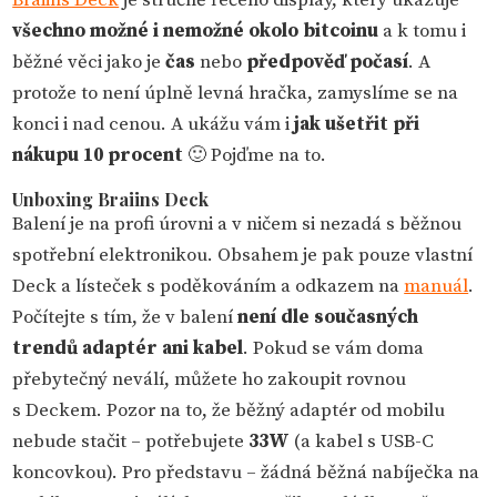
Braiins Deck
je stručně řečeno display, který ukazuje
všechno možné i nemožné okolo bitcoinu
a k tomu i
běžné věci jako je
čas
nebo
předpověď počasí
. A
protože to není úplně levná hračka, zamyslíme se na
konci i nad cenou. A ukážu vám i
jak ušetřit při
nákupu 10 procent
🙂 Pojďme na to.
Unboxing Braiins Deck
Balení je na profi úrovni a v ničem si nezadá s běžnou
spotřební elektronikou. Obsahem je pak pouze vlastní
Deck a lísteček s poděkováním a odkazem na
manuál
.
Počítejte s tím, že v balení
není dle současných
trendů adaptér ani kabel
. Pokud se vám doma
přebytečný neválí, můžete ho zakoupit rovnou
s Deckem. Pozor na to, že běžný adaptér od mobilu
nebude stačit – potřebujete
33W
(a kabel s USB-C
koncovkou). Pro představu – žádná běžná nabíječka na