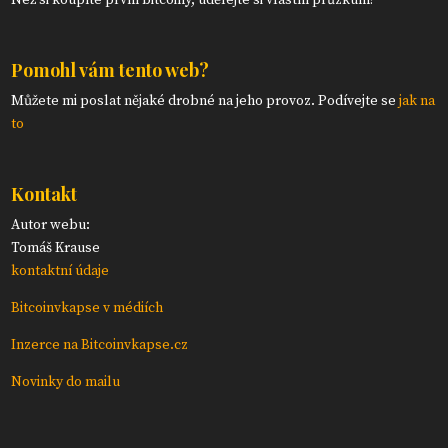
Než si koupíte první bitcoiny, udělejte si vlastní průzkum!
Pomohl vám tento web?
Můžete mi poslat nějaké drobné na jeho provoz. Podívejte se
jak na
to
Kontakt
Autor webu:
Tomáš Krause
kontaktní údaje
Bitcoinvkapse v médiích
Inzerce na Bitcoinvkapse.cz
Novinky do mailu