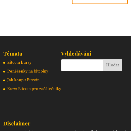
Témata
Vyhledávání
Bitcoin burzy
Peněženky na bitcoiny
Jak koupit Bitcoin
Kurz: Bitcoin pro začátečníky
Disclaimer