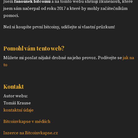
Jsem
fanoušek bitcoinu
a na tomto webu shrnuji zkušenosti, které
jsem sám načerpal od roku 2017 a které by mohly začátečníkům
pomoci.
Než si koupíte první bitcoiny, udělejte si vlastní průzkum!
Pomohl vám tento web?
Můžete mi poslat nějaké drobné na jeho provoz. Podívejte se
jak na
to
Kontakt
Autor webu:
Tomáš Krause
kontaktní údaje
Bitcoinvkapse v médiích
Inzerce na Bitcoinvkapse.cz