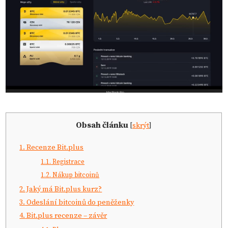
Obsah článku
[
skrýt
]
1.
Recenze Bit.plus
1.1.
Registrace
1.2.
Nákup bitcoinů
2.
Jaký má Bit.plus kurz?
3.
Odeslání bitcoinů do peněženky
4.
Bit.plus recenze – závěr