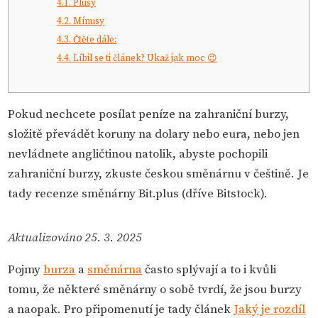
4.1.
Plusy
4.2.
Mínusy
4.3.
Čtěte dále:
4.4.
Líbil se ti článek? Ukaž jak moc 😉
Pokud nechcete posílat peníze na zahraniční burzy,
složitě převádět koruny na dolary nebo eura, nebo jen
nevládnete angličtinou natolik, abyste pochopili
zahraniční burzy, zkuste českou směnárnu v češtině. Je
tady recenze směnárny Bit.plus (dříve Bitstock).
Aktualizováno 25. 3. 2025
Pojmy
burza
a
směnárna
často splývají a to i kvůli
tomu, že některé směnárny o sobě tvrdí, že jsou burzy
a naopak. Pro připomenutí je tady článek
Jaký je rozdíl