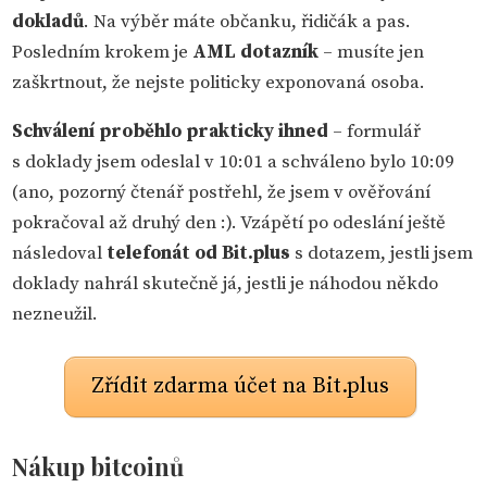
dokladů
. Na výběr máte občanku, řidičák a pas.
Posledním krokem je
AML dotazník
– musíte jen
zaškrtnout, že nejste politicky exponovaná osoba.
Schválení proběhlo prakticky ihned
– formulář
s doklady jsem odeslal v 10:01 a schváleno bylo 10:09
(ano, pozorný čtenář postřehl, že jsem v ověřování
pokračoval až druhý den :). Vzápětí po odeslání ještě
následoval
telefonát od Bit.plus
s dotazem, jestli jsem
doklady nahrál skutečně já, jestli je náhodou někdo
nezneužil.
Zřídit zdarma účet na Bit.plus
Nákup bitcoinů