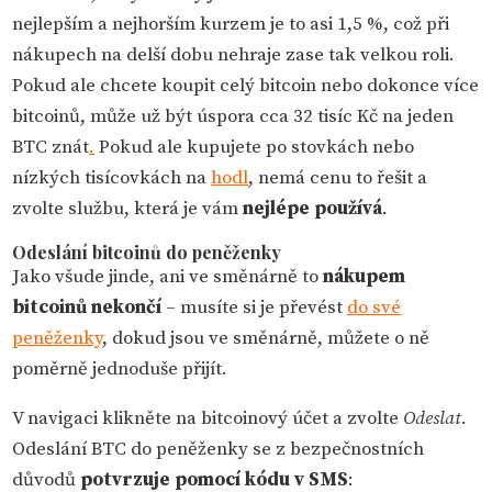
nejlepším a nejhorším kurzem je to asi 1,5 %, což při
nákupech na delší dobu nehraje zase tak velkou roli.
Pokud ale chcete koupit celý bitcoin nebo dokonce více
bitcoinů, může už být úspora cca 32 tisíc Kč na jeden
BTC znát
.
Pokud ale kupujete po stovkách nebo
nízkých tisícovkách na
hodl
, nemá cenu to řešit a
zvolte službu, která je vám
nejlépe používá
.
Odeslání bitcoinů do peněženky
Jako všude jinde, ani ve směnárně to
nákupem
bitcoinů nekončí
– musíte si je převést
do své
peněženky
, dokud jsou ve směnárně, můžete o ně
poměrně jednoduše přijít.
V navigaci klikněte na bitcoinový účet a zvolte
Odeslat
.
Odeslání BTC do peněženky se z bezpečnostních
důvodů
potvrzuje pomocí kódu v SMS
: