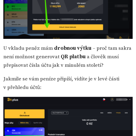
U vkladu peněz mám
drobnou výtku
– proč tam sakra
není možnost generovat
QR platbu
a člověk musí
přepisovat čísla účtu jak v minulém století?
Jakmile se vám peníze připíší, vidíte je v levé části
v přehledu účtů: