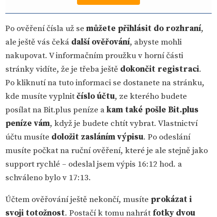
Po ověření čísla už se
můžete přihlásit do rozhraní
,
ale ještě vás čeká
další ověřování
, abyste mohli
nakupovat. V informačním proužku v horní části
stránky vidíte, že je třeba ještě
dokončit registraci
.
Po kliknutí na tuto informaci se dostanete na stránku,
kde musíte vyplnit
číslo účtu
, ze kterého budete
posílat na Bit.plus peníze a
kam také pošle Bit.plus
peníze vám
, když je budete chtít vybrat. Vlastnictví
účtu musíte
doložit zasláním výpisu
. Po odeslání
musíte počkat na ruční ověření, které je ale stejně jako
support rychlé – odeslal jsem výpis 16:12 hod. a
schváleno bylo v 17:13.
Účtem ověřování ještě nekončí, musíte
prokázat i
svoji totožnost
. Postačí k tomu nahrát
fotky dvou