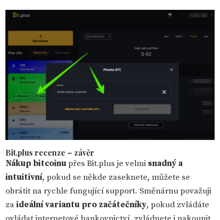
Bit.plus recenze – závěr
Nákup bitcoinu
přes Bit.plus je velmi
snadný a
intuitivní
, pokud se někde zaseknete, můžete se
obrátit na rychle fungující support. Směnárnu považuji
za
ideální variantu pro začátečníky
, pokud zvládáte
ovládat internetové bankovnictví, zvládnete i nakoupit