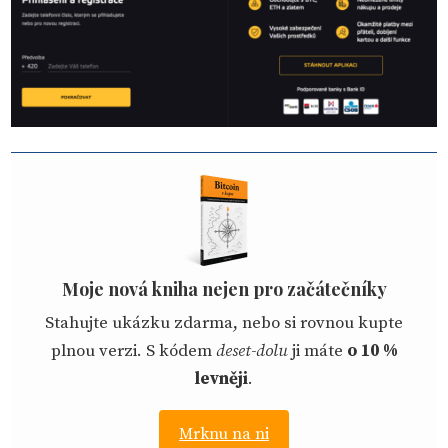
Moje nová kniha nejen pro začátečníky
Stahujte ukázku zdarma, nebo si rovnou kupte
plnou verzi. S kódem
deset-dolu
ji máte
o 10 %
levněji
.
Mrknu na ni