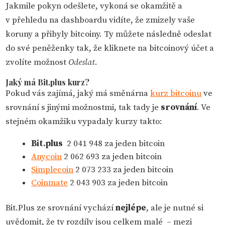
Jakmile pokyn odešlete, vykoná se okamžitě a
v přehledu na dashboardu vidíte, že zmizely vaše
koruny a přibyly bitcoiny. Ty můžete následně odeslat
do své peněženky tak, že kliknete na bitcoinový účet a
zvolíte možnost
Odeslat
.
Jaký má Bit.plus kurz?
Pokud vás zajímá, jaký má směnárna
kurz bitcoinu
ve
srovnání s jinými možnostmi, tak tady je
srovnání
. Ve
stejném okamžiku vypadaly kurzy takto:
Bit.plus
2 041 948 za jeden bitcoin
Anycoin
2 062 693 za jeden bitcoin
Simplecoin
2 073 233 za jeden bitcoin
Coinmate
2 043 903 za jeden bitcoin
Bit.Plus ze srovnání vychází
nejlépe
, ale je nutné si
uvědomit, že ty rozdíly jsou celkem malé – mezi