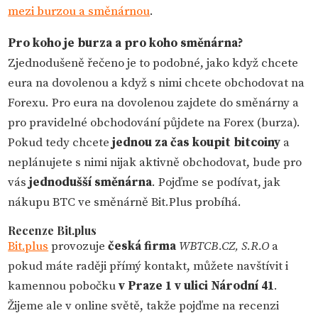
mezi burzou a směnárnou
.
Pro koho je burza a pro koho směnárna?
Zjednodušeně řečeno je to podobné, jako když chcete
eura na dovolenou a když s nimi chcete obchodovat na
Forexu. Pro eura na dovolenou zajdete do směnárny a
pro pravidelné obchodování půjdete na Forex (burza).
Pokud tedy chcete
jednou za čas koupit bitcoiny
a
neplánujete s nimi nijak aktivně obchodovat, bude pro
vás
jednodušší směnárna
. Pojďme se podívat, jak
nákupu BTC ve směnárně Bit.Plus probíhá.
Recenze Bit.plus
Bit.plus
provozuje
česká firma
WBTCB.CZ, S.R.O
a
pokud máte raději přímý kontakt, můžete navštívit i
kamennou pobočku
v Praze 1 v ulici Národní 41
.
Žijeme ale v online světě, takže pojďme na recenzi