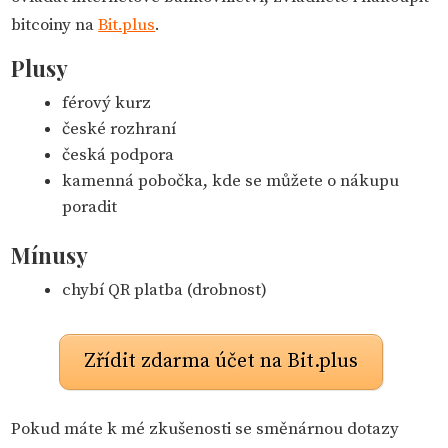
bitcoiny na
Bit.plus
.
Plusy
férový kurz
české rozhraní
česká podpora
kamenná pobočka, kde se můžete o nákupu
poradit
Mínusy
chybí QR platba (drobnost)
Zřídit zdarma účet na Bit.plus
Pokud máte k mé zkušenosti se směnárnou dotazy