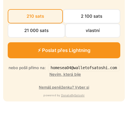
210 sats
2 100 sats
21 000 sats
vlastní
⚡ Poslat přes Lightning
nebo pošli přímo na:
homesea04@walletofsatoshi.com
Nevím, která bije
Nemáš peněženku? Vyber si
powered by
DonateBySatoshi