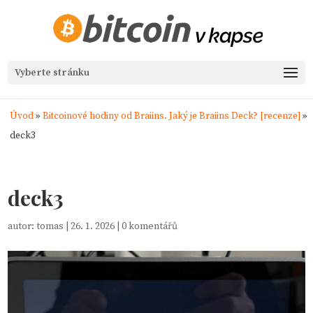
Vyberte stránku
Úvod
»
Bitcoinové hodiny od Braiins. Jaký je Braiins Deck? [recenze]
»
deck3
deck3
autor:
tomas
|
26. 1. 2026
|
0 komentářů