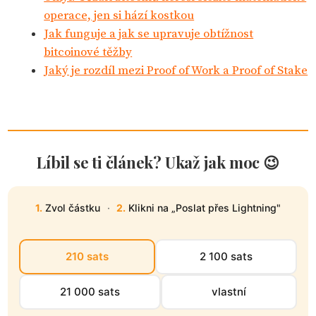
operace, jen si hází kostkou
Jak funguje a jak se upravuje obtížnost
bitcoinové těžby
Jaký je rozdíl mezi Proof of Work a Proof of Stake
Líbil se ti článek? Ukaž jak moc 😉
1.
Zvol částku
·
2.
Klikni na „Poslat přes Lightning"
210 sats
2 100 sats
21 000 sats
vlastní