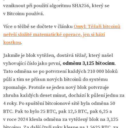
vzniknout při použití algoritmu SHA256, který se
v Bitcoinu používá.
Více o těžbě se dočtete v článku
Omyl: Těžaři bitcoinů
neřeší složité matematické operace, jen si hází
kostkou
.
Jakmile je blok vytěžen, dostává těžař, který našel
vyhovující číslo jako první,
odměnu 3,125 bitocinu
.
Tato odměna se po potvrzení každých 210 000 bloků
půlí a tím se přísun nových bitcoinů do systému
zpomaluje. Protože se jeden nový blok potvrzuje
zhruba každých deset minut, dochází k půlení jednu za
4 roky. Po spuštění bitcoionové sítě byla odměna 50
BTC. Pak to bylo 25 BTC, pak 12,5 BTC, pak 6,25 a
v roce 2024 klesla odměna za vytěžený blok na 3,125
bitcoinu. Za další čtyři roky klesne na 1,5625 BTC, za