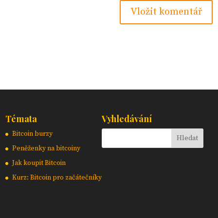
Témata
Vyhledávání
Bitcoin burzy
Peněženky na bitcoiny
Jak koupit Bitcoin
Kurz: Bitcoin pro začátečníky