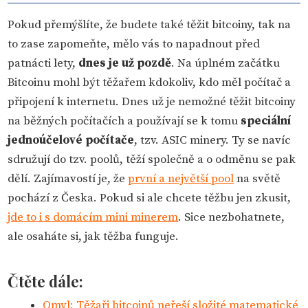
Pokud přemýšlíte, že budete také těžit bitcoiny, tak na
to zase zapomeňte, mělo vás to napadnout před
patnácti lety,
dnes je už pozdě
. Na úplném začátku
Bitcoinu mohl být těžařem kdokoliv, kdo měl počítač a
připojení k internetu. Dnes už je nemožné těžit bitcoiny
na běžných počítačích a používají se k tomu
speciální
jednoúčelové počítače
, tzv. ASIC minery. Ty se navíc
sdružují do tzv. poolů, těží společně a o odměnu se pak
dělí. Zajímavostí je, že
první a největší pool
na světě
pochází z Česka. Pokud si ale chcete těžbu jen zkusit,
jde to i s domácím mini minerem
. Sice nezbohatnete,
ale osaháte si, jak těžba funguje.
Čtěte dále:
Omyl: Těžaři bitcoinů neřeší složité matematické