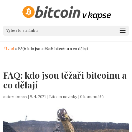
Vyberte stránku
Úvod
»
FAQ: kdo jsou těžaři bitcoinu a co dělají
FAQ: kdo jsou těžaři bitcoinu a
co dělají
autor:
tomas
|
9. 4. 2021
|
Bitcoin novinky
|
0 komentářů