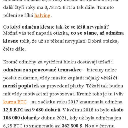
další čtyři roky ma 0,78125 BTC a tak dále. Tomuto
půlení se říká
halving
.
Co když odměna klesne tak, že se těžit nevyplatí?
Možná vás teď napadá otázka,
co se stane, až odměna
klesne
tolik, že už se těžení nevyplatí. Dobrá otázka,
čtěte dále.
Kromě odměny za vytěžení bloku dostávají těžaři i
odměnu za zpracované transakce
– bitcoiny nelze
poslat zadarmo, vždy musíte zaplatit nějaký
větší či
menší poplatek
za provedení platby. Těžaři tak budou
mít vždy motivaci síť provozovat. Kromě toho je tu i vliv
kurzu BTC
– na začátku roku 2017 znamenala odměna
12,5 BTC asi 9 680 dolarů
. V květnu 2018 to bylo
okolo
106 000 dolarů
,v dubnu 2021, kdy už byla odměna jen
6,25 BTC to znamenalo asi
362 500 $.
No a v červnu