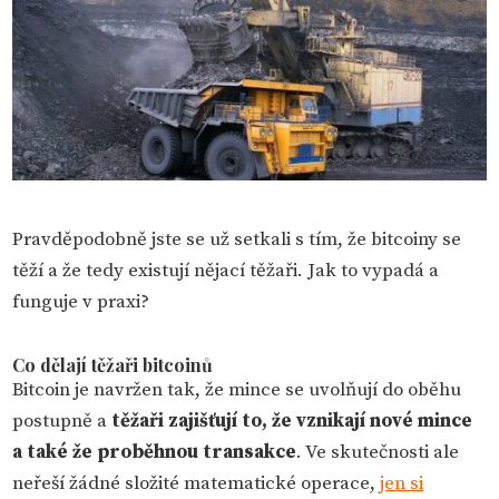
Pravděpodobně jste se už setkali s tím, že bitcoiny se
těží a že tedy existují nějací těžaři. Jak to vypadá a
funguje v praxi?
Co dělají těžaři bitcoinů
Bitcoin je navržen tak, že mince se uvolňují do oběhu
postupně a
těžaři zajišťují to, že vznikají nové mince
a také že proběhnou transakce
. Ve skutečnosti ale
neřeší žádné složité matematické operace,
jen si