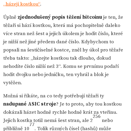
„házejí kostkou“
.
Úplně
zjednodušený popis těžení bitcoinu
je ten, že
těžaři si hází kostkou, která má pochopitelně daleko
více stran než šest a jejich úkolem je hodit číslo, které
je nižší než jiné předem dané číslo. Kdybychom to
popsali na šestičíselné kostce, zněl by úkol pro těžaře
třeba takto: „házejte kostkou tak dlouho, dokud
nehodíte číslo nižší než 3“. Komu se prvnímu podaří
hodit dvojku nebo jedničku, ten vyhrál a blok je
vytěžen.
Možná si říkáte, na co tedy potřebují těžaři ty
nadupané ASIC stroje
? Je to proto, aby tou kostkou
dokázali házet hodně rychle hodně krát za vteřinu.
256
Jejich kostka totiž nemá šest stran, ale 2
nebo
77
přibližně 10
. Tolik různých čísel (hashů) může