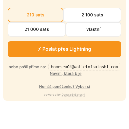
210 sats
2 100 sats
21 000 sats
vlastní
⚡ Poslat přes Lightning
nebo pošli přímo na:
homesea04@walletofsatoshi.com
Nevím, která bije
Nemáš peněženku? Vyber si
powered by
DonateBySatoshi