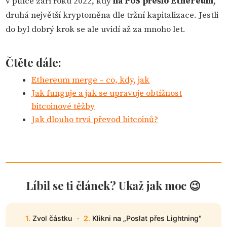
v půlce září roku 2022, kdy
na PoS přešlo Ethereum
,
druhá největší kryptoměna dle tržní kapitalizace. Jestli
do byl dobrý krok se ale uvidí až za mnoho let.
Čtěte dále:
Ethereum merge – co, kdy, jak
Jak funguje a jak se upravuje obtížnost
bitcoinové těžby
Jak dlouho trvá převod bitcoinů?
Líbil se ti článek? Ukaž jak moc 😉
1.
Zvol částku
·
2.
Klikni na „Poslat přes Lightning"