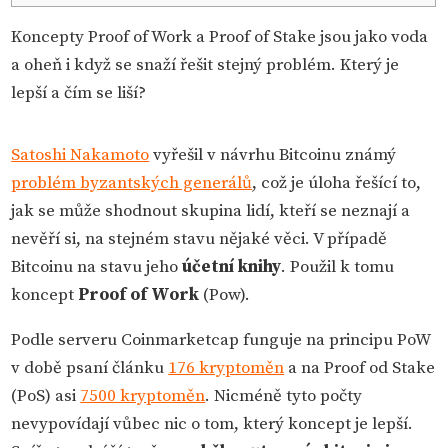
Koncepty Proof of Work a Proof of Stake jsou jako voda
a oheň i když se snaží řešit stejný problém. Který je
lepší a čím se liší?
Satoshi Nakamoto
vyřešil v návrhu Bitcoinu známý
problém byzantských generálů
, což je úloha řešící to,
jak se může shodnout skupina lidí, kteří se neznají a
nevěří si, na stejném stavu nějaké věci. V případě
Bitcoinu na stavu jeho
účetní knihy
. Použil k tomu
koncept
Proof of Work
(Pow).
Podle serveru Coinmarketcap funguje na principu PoW
v době psaní článku
176 kryptoměn
a na Proof od Stake
(PoS) asi
7500 kryptoměn
. Nicméně tyto počty
nevypovídají vůbec nic o tom, který koncept je lepší.