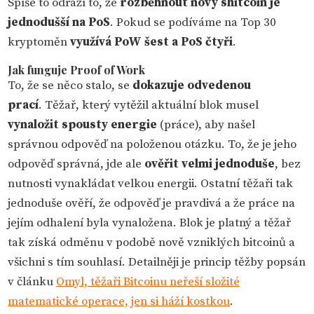
Spíše to odráží to, že
rozběhnout nový shitcoin je
jednodušší na PoS
. Pokud se podíváme na Top 30
kryptoměn
využívá PoW šest a PoS čtyři
.
Jak funguje Proof of Work
To, že se něco stalo, se
dokazuje odvedenou
prací
. Těžař, který vytěžil aktuální blok musel
vynaložit spousty energie
(práce), aby našel
správnou odpověď na položenou otázku. To, že je jeho
odpověď správná, jde ale
ověřit velmi jednoduše
, bez
nutnosti vynakládat velkou energii. Ostatní těžaři tak
jednoduše ověří, že odpověď je pravdivá a že práce na
jejím odhalení byla vynaložena. Blok je platný a těžař
tak získá odměnu v podobě nově vzniklých bitcoinů a
všichni s tím souhlasí. Detailněji je princip těžby popsán
v článku
Omyl, těžaři Bitcoinu neřeší složité
matematické operace, jen si háží kostkou
.