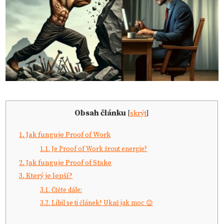
Obsah článku
[
skrýt
]
1.
Jak funguje Proof of Work
1.1.
Je Proof of Work žrout energie?
2.
Jak funguje Proof of Stake
3.
Který je lepší?
3.1.
Čtěte dále:
3.2.
Líbil se ti článek? Ukaž jak moc 😉