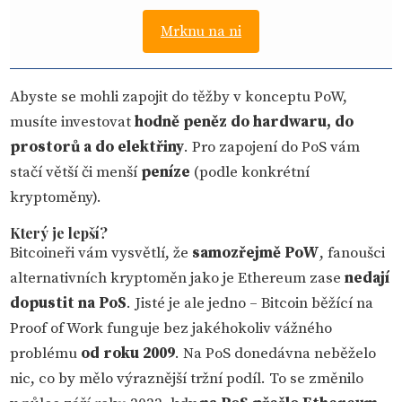
Mrknu na ni
Abyste se mohli zapojit do těžby v konceptu PoW,
musíte investovat
hodně peněz do hardwaru, do
prostorů a do elektřiny
. Pro zapojení do PoS vám
stačí větší či menší
peníze
(podle konkrétní
kryptoměny).
Který je lepší?
Bitcoineři vám vysvětlí, že
samozřejmě PoW
, fanoušci
alternativních kryptoměn jako je Ethereum zase
nedají
dopustit na PoS
. Jisté je ale jedno – Bitcoin běžící na
Proof of Work funguje bez jakéhokoliv vážného
problému
od roku 2009
. Na PoS donedávna neběželo
nic, co by mělo výraznější tržní podíl. To se změnilo