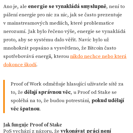
Ano je, ale
energie se vynakládá smyslupně
, není to
pálení energie pro nic za nic, jak se často prezentuje
v mainstreamových mediích, které problematice
nerozumí. Jak bylo řečeno výše, energie se vynakládá
proto, aby se systému dalo věřit. Navíc bylo už
mnohokrát popsáno a vysvětleno, že Bitcoin často
spotřebovává energii, kterou
nikdo nechce nebo která
dokonce škodí
.
Proof of Work odměňuje hlasující uživatele sítě za
to, že
dělají správnou věc
, u Proof od Stake se
spoléhá na to, že budou potrestáni,
pokud udělají
věc špatnou
.
Jak funguje Proof of Stake
PoS vychází z názoru, že
vykonávat práci není