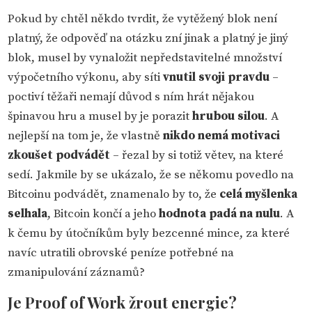
Pokud by chtěl někdo tvrdit, že vytěžený blok není
platný, že odpověď na otázku zní jinak a platný je jiný
blok, musel by vynaložit nepředstavitelné množství
výpočetního výkonu, aby síti
vnutil svoji pravdu
–
poctiví těžaři nemají důvod s ním hrát nějakou
špinavou hru a musel by je porazit
hrubou silou
. A
nejlepší na tom je, že vlastně
nikdo nemá motivaci
zkoušet podvádět
– řezal by si totiž větev, na které
sedí. Jakmile by se ukázalo, že se někomu povedlo na
Bitcoinu podvádět, znamenalo by to, že
celá myšlenka
selhala
, Bitcoin končí a jeho
hodnota padá na nulu
. A
k čemu by útočníkům byly bezcenné mince, za které
navíc utratili obrovské peníze potřebné na
zmanipulování záznamů?
Je Proof of Work žrout energie?