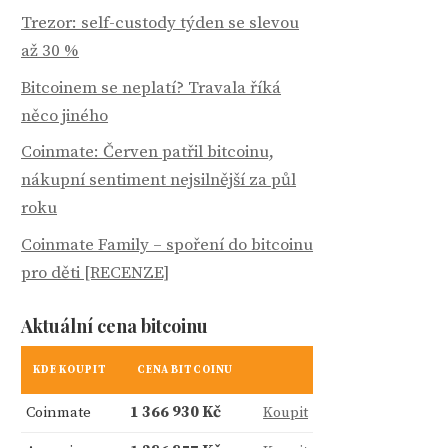
Trezor: self-custody týden se slevou
až 30 %
Bitcoinem se neplatí? Travala říká
něco jiného
Coinmate: Červen patřil bitcoinu,
nákupní sentiment nejsilnější za půl
roku
Coinmate Family – spoření do bitcoinu
pro děti [RECENZE]
Aktuální cena bitcoinu
KDE KOUPIT
CENA BITCOINU
Coinmate
1 366 930 Kč
Koupit