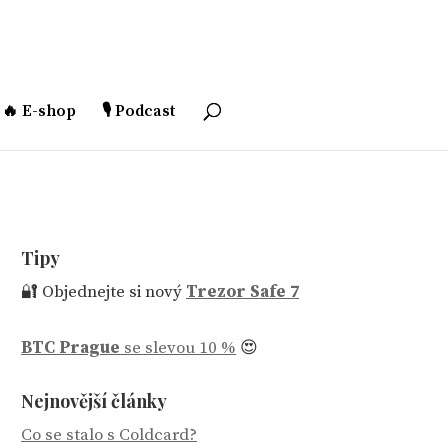
🔥 E-shop
🎙️ Podcast
Tipy
🔐 Objednejte si nový
Trezor Safe 7
BTC Prague
se slevou 10 %
😍
Nejnovější články
Co se stalo s Coldcard?