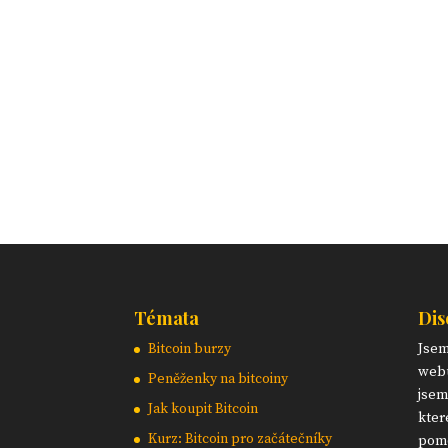
Témata
Dis
Bitcoin burzy
Jse
webu
Peněženky na bitcoiny
jsem
Jak koupit Bitcoin
kter
Kurz: Bitcoin pro začátečníky
pomo