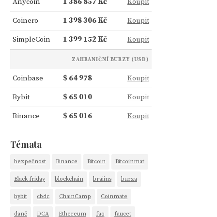
Anycoin
1 386 857 Kč
Koupit
Coinero
1 398 306 Kč
Koupit
SimpleCoin
1 399 152 Kč
Koupit
ZAHRANIČNÍ BURZY (USD)
Coinbase
$ 64 978
Koupit
Bybit
$ 65 010
Koupit
Binance
$ 65 016
Koupit
Témata
bezpečnost
Binance
Bitcoin
Bitcoinmat
Black friday
blockchain
braiins
burza
bybit
cbdc
ChainCamp
Coinmate
daně
DCA
Ethereum
faq
faucet