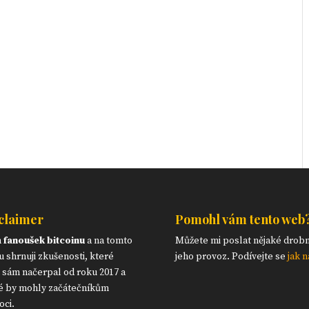
claimer
Pomohl vám tento web
m
fanoušek bitcoinu
a na tomto
Můžete mi poslat nějaké drob
 shrnuji zkušenosti, které
jeho provoz. Podívejte se
jak n
 sám načerpal od roku 2017 a
é by mohly začátečníkům
ci.