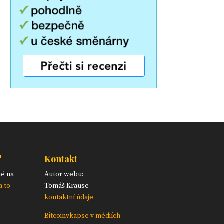
?
Kontakt
né na
Autor webu:
a to
Tomáš Krause
kontaktní údaje
Bitcoinvkapse v médiích