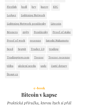
Firefish
hodl
hry
kurzy
KYC
Ledger
Lightning Network
Lightning Network peněženky
Litecoin
Monero
mýty
Peněženky
Proof of stake
Proof of work
recenze
Satoshi Nakamoto
Seed
Segwit
Trader 2.0
trading
Tradingview.com
Trezor
Trezor recenze
těžba
uložení seedu
usdc
časté dotazy
Štosuj.cz
e-book
Bitcoin v kapse
Praktická příručka, kterou bych si přál