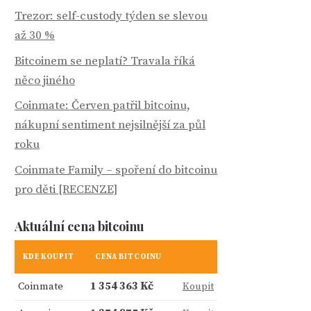
Trezor: self-custody týden se slevou
až 30 %
Bitcoinem se neplatí? Travala říká
něco jiného
Coinmate: Červen patřil bitcoinu,
nákupní sentiment nejsilnější za půl
roku
Coinmate Family – spoření do bitcoinu
pro děti [RECENZE]
Aktuální cena bitcoinu
KDE KOUPIT
CENA BITCOINU
Coinmate
1 354 363 Kč
Koupit