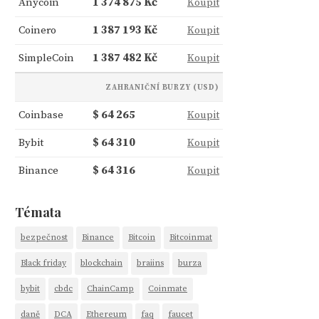
Anycoin
1 374 875 Kč
Koupit
Coinero
1 387 193 Kč
Koupit
SimpleCoin
1 387 482 Kč
Koupit
ZAHRANIČNÍ BURZY (USD)
Coinbase
$ 64 265
Koupit
Bybit
$ 64 310
Koupit
Binance
$ 64 316
Koupit
Témata
bezpečnost
Binance
Bitcoin
Bitcoinmat
Black friday
blockchain
braiins
burza
bybit
cbdc
ChainCamp
Coinmate
daně
DCA
Ethereum
faq
faucet