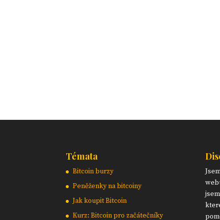
Témata
Dis
Bitcoin burzy
Jse
webu
Peněženky na bitcoiny
jsem
Jak koupit Bitcoin
kter
Kurz: Bitcoin pro začátečníky
pomo