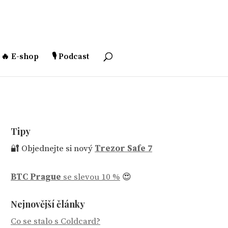
🔥 E-shop
🎙️ Podcast
Tipy
🔐 Objednejte si nový
Trezor Safe 7
BTC Prague
se slevou 10 %
😍
Nejnovější články
Co se stalo s Coldcard?