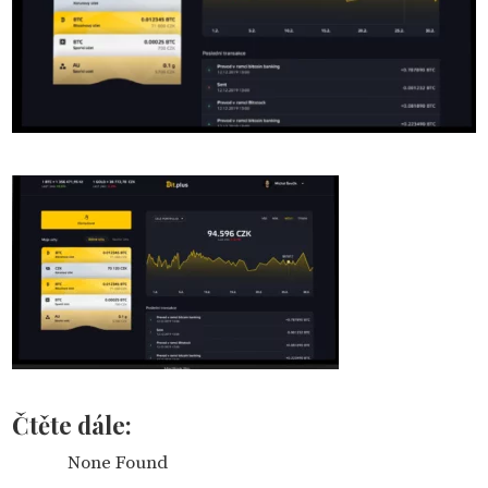
Čtěte dále:
None Found