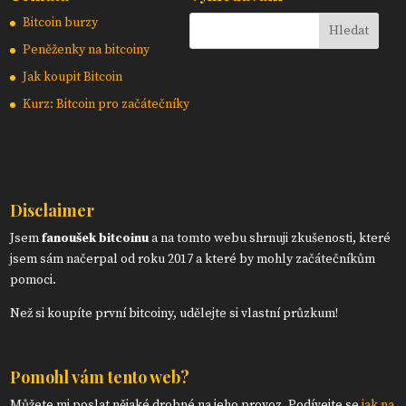
Bitcoin burzy
Peněženky na bitcoiny
Jak koupit Bitcoin
Kurz: Bitcoin pro začátečníky
Disclaimer
Jsem
fanoušek bitcoinu
a na tomto webu shrnuji zkušenosti, které
jsem sám načerpal od roku 2017 a které by mohly začátečníkům
pomoci.
Než si koupíte první bitcoiny, udělejte si vlastní průzkum!
Pomohl vám tento web?
Můžete mi poslat nějaké drobné na jeho provoz. Podívejte se
jak na