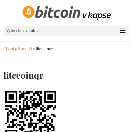
Vyberte stránku
Úvod
»
Kontakt
»
litecoinqr
litecoinqr