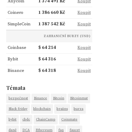
Anycoin
1 374 491 Kč
Koupit
Coinero
1 386 660 Kč
Koupit
SimpleCoin
1 387 542 Kč
Koupit
ZAHRANIČNÍ BURZY (USD)
Coinbase
$ 64 254
Koupit
Bybit
$ 64 316
Koupit
Binance
$ 64 318
Koupit
Témata
bezpečnost
Binance
Bitcoin
Bitcoinmat
Black friday
blockchain
braiins
burza
bybit
cbdc
ChainCamp
Coinmate
daně
DCA
Ethereum
faq
faucet