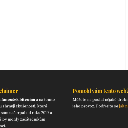
claimer
Pomohl vám tento web
m
fanoušek bitcoinu
a na tomto
Můžete mi poslat nějaké drob
 shrnuji zkušenosti, které
jeho provoz. Podívejte se
jak n
 sám načerpal od roku 2017 a
é by mohly začátečníkům
ci.