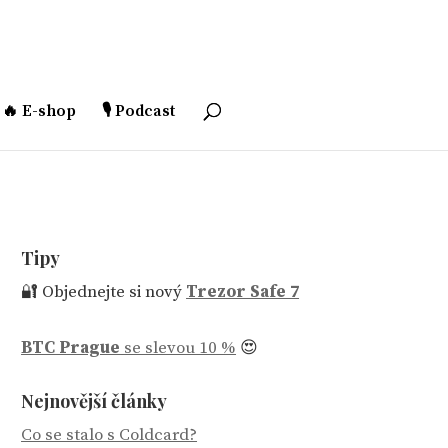
🔥 E-shop
🎙️ Podcast
Tipy
🔐 Objednejte si nový
Trezor Safe 7
BTC Prague
se slevou 10 %
😍
Nejnovější články
Co se stalo s Coldcard?