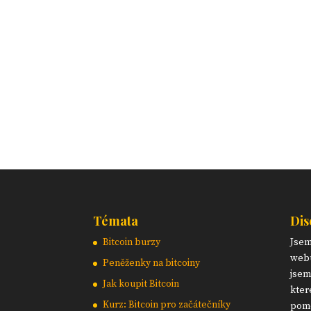
Témata
Dis
Bitcoin burzy
Jse
webu
Peněženky na bitcoiny
jsem
Jak koupit Bitcoin
kter
Kurz: Bitcoin pro začátečníky
pomo