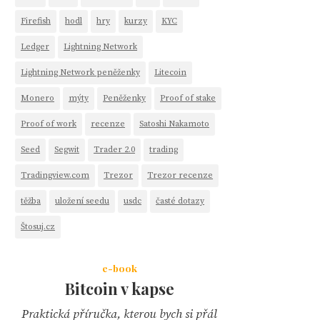
Firefish
hodl
hry
kurzy
KYC
Ledger
Lightning Network
Lightning Network peněženky
Litecoin
Monero
mýty
Peněženky
Proof of stake
Proof of work
recenze
Satoshi Nakamoto
Seed
Segwit
Trader 2.0
trading
Tradingview.com
Trezor
Trezor recenze
těžba
uložení seedu
usdc
časté dotazy
Štosuj.cz
e-book
Bitcoin v kapse
Praktická příručka, kterou bych si přál