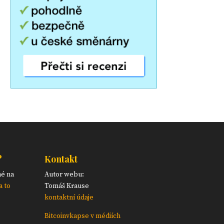
?
Kontakt
né na
Autor webu:
a to
Tomáš Krause
kontaktní údaje
Bitcoinvkapse v médiích