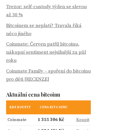
Trezor: self-custody týden se slevou
až 30 %
Bitcoinem se neplatí? Travala říká
něco jiného
Coinmate: Červen patřil bitcoinu,
nákupní sentiment nejsilnější za půl
roku
Coinmate Family – spoření do bitcoinu
pro děti [RECENZE]
Aktuální cena bitcoinu
KDE KOUPIT
CENA BITCOINU
Coinmate
1 355 306 Kč
Koupit