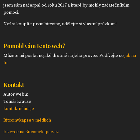
jsem sám načerpal od roku 2017 a které by mohly začátečníkům
pomoci.
Než si koupíte první bitcoiny, udělejte si vlastní průzkum!
Pomohl vám tento web?
Můžete mi poslat nějaké drobné na jeho provoz. Podívejte se
jak na
to
Kontakt
Autor webu:
Tomáš Krause
kontaktní údaje
Bitcoinvkapse v médiích
Inzerce na Bitcoinvkapse.cz