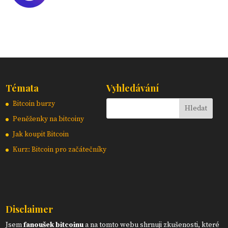
Témata
Vyhledávání
Bitcoin burzy
Peněženky na bitcoiny
Jak koupit Bitcoin
Kurz: Bitcoin pro začátečníky
Disclaimer
Jsem
fanoušek bitcoinu
a na tomto webu shrnuji zkušenosti, které