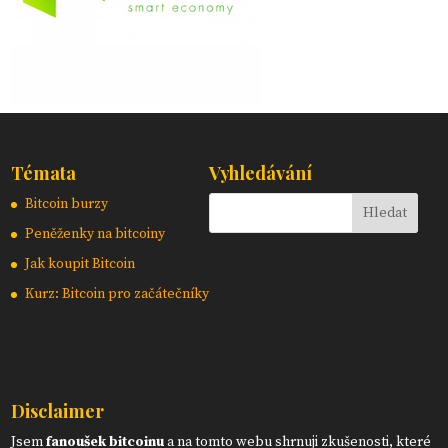
Témata
Vyhledávání
Bitcoin burzy
Peněženky na bitcoiny
Jak koupit Bitcoin
Kurz: Bitcoin pro začátečníky
Disclaimer
Jsem
fanoušek bitcoinu
a na tomto webu shrnuji zkušenosti, které