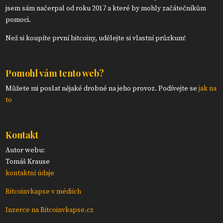
jsem sám načerpal od roku 2017 a které by mohly začátečníkům
pomoci.
Než si koupíte první bitcoiny, udělejte si vlastní průzkum!
Pomohl vám tento web?
Můžete mi poslat nějaké drobné na jeho provoz. Podívejte se
jak na
to
Kontakt
Autor webu:
Tomáš Krause
kontaktní údaje
Bitcoinvkapse v médiích
Inzerce na Bitcoinvkapse.cz