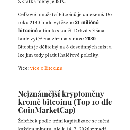
Zkratka měny je
BTC
.
Celkové množství Bitcoinů je omezené. Do
roku 2140 bude vytěženo
21 miliónů
bitcoinů
a tím to skončí. Drtivá většina
bude vytěžena zhruba v
roce 2030
.
Bitcoin je dělitelný na 8 desetinných míst a
lze jím tedy platit i haléřové položky.
Více:
více o Bitcoinu
Nejznámější kryptoměny
kromě bitcoinu (Top 10 dle
CoinMarketCap)
Žebříček podle tržní kapitalizace se mění
každou minutu, ale k 14. 7. 2026 vypadá