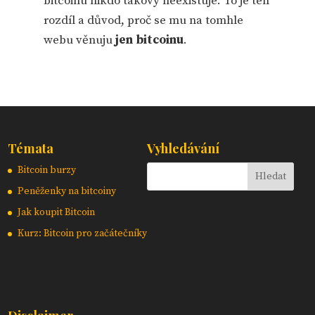
bitcoinu nikdo takový neexistuje. To je ten
rozdíl a důvod, proč se mu na tomhle
webu věnuju
jen bitcoinu
.
Témata
Vyhledávání
Bitcoin burzy
Peněženky na bitcoiny
Jak koupit Bitcoin
Kurz: Bitcoin pro začátečníky