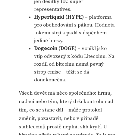
jen desítky tzv. super
representatives.
Hyperliquid (HYPE)
– platforma
pro obchodování s pákou. Hodnota
tokenu stojí a padá s úspěchem
jediné burzy.
Dogecoin (DOGE)
– vznikl jako
vtip odvozený z kódu Litecoinu. Na
rozdíl od bitcoinu nemá pevný
strop emise – těžit se dá
donekonečna.
Všech devět má něco společného: firmu,
nadaci nebo tým, který drží kontrolu nad
tím, co se stane dál – může protokol
změnit, pozastavit, nebo v případě
stablecoinů prostě neplnit slib krytí. U