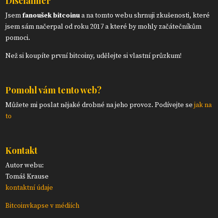
Disclaimer
Jsem
fanoušek bitcoinu
a na tomto webu shrnuji zkušenosti, které
jsem sám načerpal od roku 2017 a které by mohly začátečníkům
pomoci.
Než si koupíte první bitcoiny, udělejte si vlastní průzkum!
Pomohl vám tento web?
Můžete mi poslat nějaké drobné na jeho provoz. Podívejte se
jak na
to
Kontakt
Autor webu:
Tomáš Krause
kontaktní údaje
Bitcoinvkapse v médiích