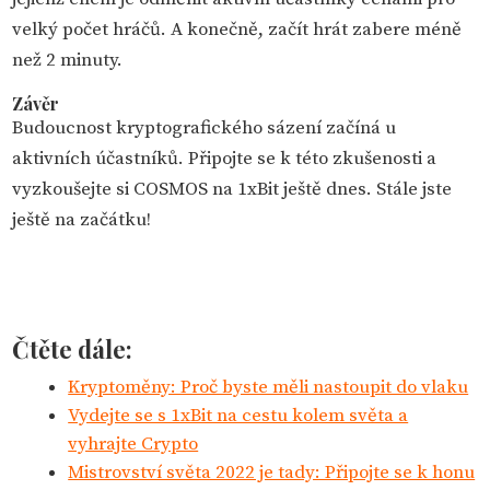
velký počet hráčů. A konečně, začít hrát zabere méně
než 2 minuty.
Závěr
Budoucnost kryptografického sázení začíná u
aktivních účastníků. Připojte se k této zkušenosti a
vyzkoušejte si COSMOS na 1xBit ještě dnes. Stále jste
ještě na začátku!
Čtěte dále:
Kryptoměny: Proč byste měli nastoupit do vlaku
Vydejte se s 1xBit na cestu kolem světa a
vyhrajte Crypto
Mistrovství světa 2022 je tady: Připojte se k honu