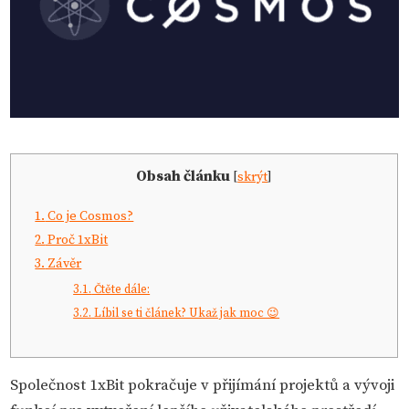
Obsah článku
[
skrýt
]
1.
Co je Cosmos?
2.
Proč 1xBit
3.
Závěr
3.1.
Čtěte dále:
3.2.
Líbil se ti článek? Ukaž jak moc 😉
Společnost 1xBit pokračuje v přijímání projektů a vývoji