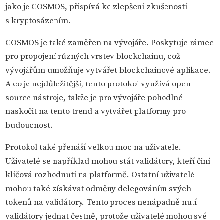
jako je COSMOS, přispívá ke zlepšení zkušeností
s kryptosázením.
COSMOS je také zaměřen na vývojáře. Poskytuje rámec
pro propojení různých vrstev blockchainu, což
vývojářům umožňuje vytvářet blockchainové aplikace.
A co je nejdůležitější, tento protokol využívá open-
source nástroje, takže je pro vývojáře pohodlné
naskočit na tento trend a vytvářet platformy pro
budoucnost.
Protokol také přenáší velkou moc na uživatele.
Uživatelé se například mohou stát validátory, kteří činí
klíčová rozhodnutí na platformě. Ostatní uživatelé
mohou také získávat odměny delegováním svých
tokenů na validátory. Tento proces nenápadně nutí
validátory jednat čestně, protože uživatelé mohou své