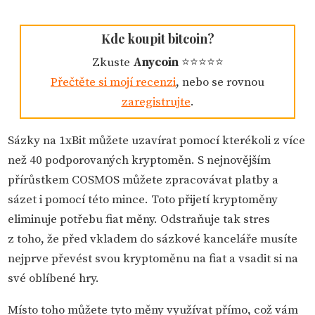
Kde koupit bitcoin?
Zkuste
Anycoin
⭐️⭐️⭐️⭐️⭐️️
Přečtěte si mojí recenzi
, nebo se rovnou
zaregistrujte
.
Sázky na 1xBit můžete uzavírat pomocí kterékoli z více
než 40 podporovaných kryptoměn. S nejnovějším
přírůstkem COSMOS můžete zpracovávat platby a
sázet i pomocí této mince. Toto přijetí kryptoměny
eliminuje potřebu fiat měny. Odstraňuje tak stres
z toho, že před vkladem do sázkové kanceláře musíte
nejprve převést svou kryptoměnu na fiat a vsadit si na
své oblíbené hry.
Místo toho můžete tyto měny využívat přímo, což vám