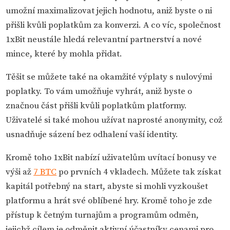
umožní maximalizovat jejich hodnotu, aniž byste o ni
přišli kvůli poplatkům za konverzi. A co víc, společnost
1xBit neustále hledá relevantní partnerství a nové
mince, které by mohla přidat.
Těšit se můžete také na okamžité výplaty s nulovými
poplatky. To vám umožňuje vyhrát, aniž byste o
značnou část přišli kvůli poplatkům platformy.
Uživatelé si také mohou užívat naprosté anonymity, což
usnadňuje sázení bez odhalení vaší identity.
Kromě toho 1xBit nabízí uživatelům uvítací bonusy ve
výši až
7 BTC
po prvních 4 vkladech. Můžete tak získat
kapitál potřebný na start, abyste si mohli vyzkoušet
platformu a hrát své oblíbené hry. Kromě toho je zde
přístup k četným turnajům a programům odměn,
jejichž cílem je odměnit aktivní účastníky cenami pro