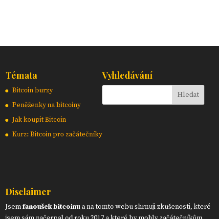
Témata
Vyhledávání
Bitcoin burzy
Peněženky na bitcoiny
Jak koupit Bitcoin
Kurz: Bitcoin pro začátečníky
Disclaimer
Jsem
fanoušek bitcoinu
a na tomto webu shrnuji zkušenosti, které
jsem sám načerpal od roku 2017 a které by mohly začátečníkům