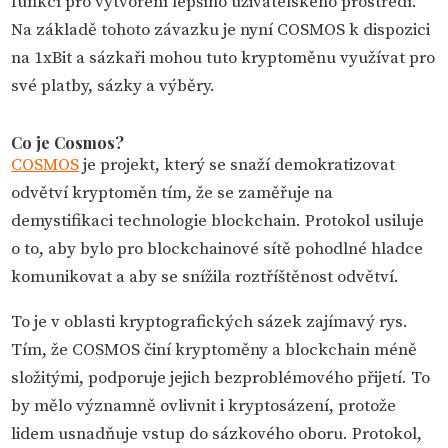
funkcí pro vytvoření lepšího uživatelského prostředí.
Na základě tohoto závazku je nyní COSMOS k dispozici
na 1xBit a sázkaři mohou tuto kryptoměnu využívat pro
své platby, sázky a výběry.
Co je Cosmos?
COSMOS
je projekt, který se snaží demokratizovat
odvětví kryptoměn tím, že se zaměřuje na
demystifikaci technologie blockchain. Protokol usiluje
o to, aby bylo pro blockchainové sítě pohodlné hladce
komunikovat a aby se snížila roztříštěnost odvětví.
To je v oblasti kryptografických sázek zajímavý rys.
Tím, že COSMOS činí kryptoměny a blockchain méně
složitými, podporuje jejich bezproblémového přijetí. To
by mělo významně ovlivnit i kryptosázení, protože
lidem usnadňuje vstup do sázkového oboru. Protokol,