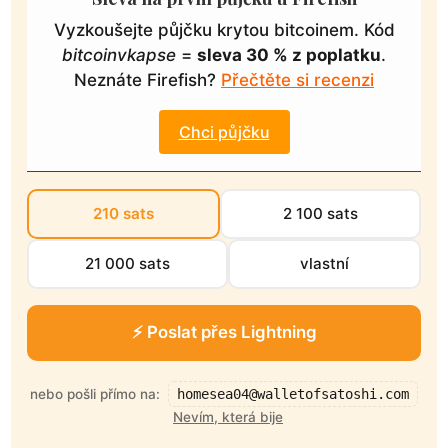
Vyzkoušejte půjčku krytou bitcoinem. Kód
bitcoinvkapse
=
sleva 30 % z poplatku
.
Neznáte Firefish?
Přečtěte si recenzi
Chci půjčku
210 sats
2 100 sats
21 000 sats
vlastní
⚡ Poslat přes Lightning
nebo pošli přímo na:
homesea04@walletofsatoshi.com
Nevím, která bije