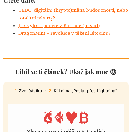
Čtěte dále:
CBDC: digitální (krypto)měna budoucnosti, nebo
totalitní nástroj?
Jak vybrat peníze z Binance (návod)
DragonMint – revoluce v těžení Bitcoinu?
Líbil se ti článek? Ukaž jak moc 😉
1.
Zvol částku
·
2.
Klikni na „Poslat přes Lightning"
Sleva na první půjčku u Firefish