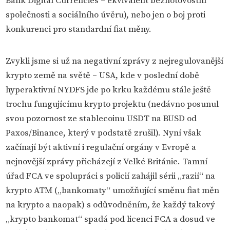
Bank Digital Currencies – ekvivalent bezhotovostní
společnosti a sociálního úvěru), nebo jen o boj proti
konkurenci pro standardní fiat měny.
Zvykli jsme si už na negativní zprávy z nejregulovanější
krypto země na světě – USA, kde v poslední době
hyperaktivní NYDFS jde po krku každému stále ještě
trochu fungujícímu krypto projektu (nedávno posunul
svou pozornost ze stablecoinu USDT na BUSD od
Paxos/Binance, který v podstatě zrušil). Nyní však
začínají být aktivní i regulační orgány v Evropě a
nejnovější zprávy přicházejí z Velké Británie. Tamní
úřad FCA ve spolupráci s policií zahájil sérii „razií“ na
krypto ATM („bankomaty“ umožňující směnu fiat měn
na krypto a naopak) s odůvodněním, že každý takový
„krypto bankomat“ spadá pod licenci FCA a dosud ve