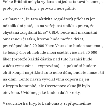
Velké Británii nebyla vydána ani jedna taková licence, a
proto jsou všechny v provozu nelegálně.
Zajímavé je, že tato aktivita regulátorů přichází jen
několik dní poté, co na veřejnost unikla zpráva, že
chystaná „digitální libra“ CBDC bude mít maximální
omezenou částku, kterou bude možné držet,
pravděpodobně 20 000 liber. V praxi to bude znamenat,
že běžný člověk nebude moci ušetřit více než 20 000
liber (protože každá částka nad tuto hranici bude
z účtu vymazána – expirována) – a pokud si budete
chtít koupit například auto nebo dům, budete muset žít
na dluh. Tento návrh vyvolal vlnu odporu nejen
v krypto komunitě, ale Overtonovo okno již bylo
otevřeno. Uvidíme, jaké budou další kroky.
V souvislosti s krypto bankomaty si připomeňme