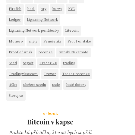
Firefish
hodl
hry
kurzy
KYC
Ledger
Lightning Network
Lightning Network peněženky
Litecoin
Monero
mýty
Peněženky
Proof of stake
Proof of work
recenze
Satoshi Nakamoto
Seed
Segwit
Trader 2.0
trading
Tradingview.com
Trezor
Trezor recenze
těžba
uložení seedu
usdc
časté dotazy
Štosuj.cz
e-book
Bitcoin v kapse
Praktická příručka, kterou bych si přál