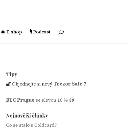
🔥 E-shop
🎙️ Podcast
Tipy
🔐 Objednejte si nový
Trezor Safe 7
BTC Prague
se slevou 10 %
😍
Nejnovější články
Co se stalo s Coldcard?