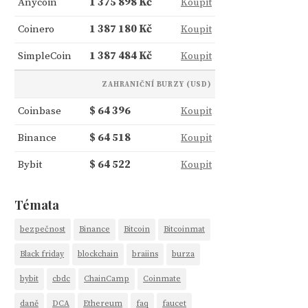
Anycoin
1 375 898 Kč
Koupit
Coinero
1 387 180 Kč
Koupit
SimpleCoin
1 387 484 Kč
Koupit
ZAHRANIČNÍ BURZY (USD)
Coinbase
$ 64 396
Koupit
Binance
$ 64 518
Koupit
Bybit
$ 64 522
Koupit
Témata
bezpečnost
Binance
Bitcoin
Bitcoinmat
Black friday
blockchain
braiins
burza
bybit
cbdc
ChainCamp
Coinmate
daně
DCA
Ethereum
faq
faucet