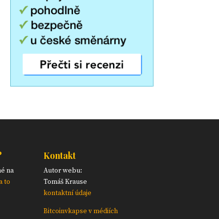
?
Kontakt
né na
Autor webu:
a to
Tomáš Krause
kontaktní údaje
Bitcoinvkapse v médiích