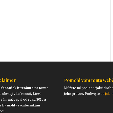
claimer
Pomohl vám tento web
m
fanoušek bitcoinu
a na tomto
Můžete mi poslat nějaké drob
 shrnuji zkušenosti, které
jeho provoz. Podívejte se
jak n
 sám načerpal od roku 2017 a
é by mohly začátečníkům
ci.