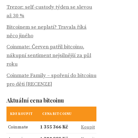
Trezor: self-custody týden se slevou
až 30 %
Bitcoinem se neplatí? Travala říká
něco jiného
Coinmate: Červen patřil bitcoinu,
nákupní sentiment nejsilnější za půl
roku
Coinmate Family – spoření do bitcoinu
pro děti [RECENZE]
Aktuální cena bitcoinu
KDE KOUPIT
CENA BITCOINU
Coinmate
1 355 366 Kč
Koupit