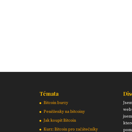
Témata
Dis
Bitcoin burzy
Jse
webu
Peněženky na bitcoiny
jsem
Jak koupit Bitcoin
kter
Kurz: Bitcoin pro začátečníky
pomo