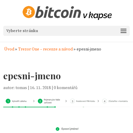
Vyberte stránku
Úvod
»
Trezor One – recenze a návod
»
epesni-jmeno
epesni-jmeno
autor:
tomas
|
16. 11. 2018
|
0 komentářů