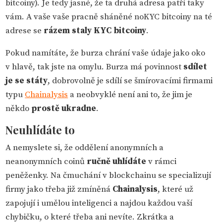
bitcoiny). Je tedy jasné, že ta druhá adresa patří taky
vám. A vaše vaše pracně sháněné noKYC bitcoiny na té
adrese se
rázem staly KYC bitcoiny
.
Pokud namítáte, že burza chrání vaše údaje jako oko
v hlavě, tak jste na omylu. Burza má povinnost
sdílet
je se státy
, dobrovolně je sdílí se šmírovacími firmami
typu
Chainalysis
a neobvyklé není ani to, že jim je
někdo
prostě ukradne
.
Neuhlídáte to
A nemyslete si, že oddělení anonymních a
neanonymních coinů
ručně uhlídáte
v rámci
peněženky. Na čmuchání v blockchainu se specializují
firmy jako třeba již zmíněná
Chainalysis
, které už
zapojují i umělou inteligenci a najdou každou vaší
chybičku, o které třeba ani nevíte. Zkrátka a