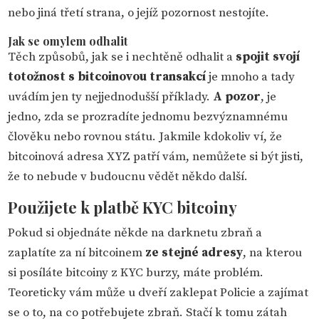
nebo jiná třetí strana, o jejíž pozornost nestojíte.
Jak se omylem odhalit
Těch způsobů, jak se i nechtěně odhalit a
spojit svojí
totožnost s bitcoinovou transakcí
je mnoho a tady
uvádím jen ty nejjednodušší příklady.
A pozor
, je
jedno, zda se prozradíte jednomu bezvýznamnému
člověku nebo rovnou státu. Jakmile kdokoliv ví, že
bitcoinová adresa XYZ patří vám, nemůžete si být jisti,
že to nebude v budoucnu vědět někdo další.
Použijete k platbě KYC bitcoiny
Pokud si objednáte někde na darknetu zbraň a
zaplatíte za ní bitcoinem
ze stejné adresy
, na kterou
si posíláte bitcoiny z KYC burzy, máte problém.
Teoreticky vám může u dveří zaklepat Policie a zajímat
se o to, na co potřebujete zbraň. Stačí k tomu zátah