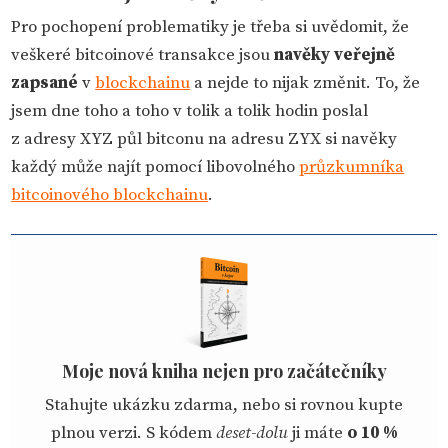
Pro pochopení problematiky je třeba si uvědomit, že
veškeré bitcoinové transakce jsou
navěky veřejně
zapsané
v
blockchainu
a nejde to nijak změnit. To, že
jsem dne toho a toho v tolik a tolik hodin poslal
z adresy XYZ půl bitconu na adresu ZYX si navěky
každý může najít pomocí libovolného
průzkumníka
bitcoinového blockchainu
.
Moje nová kniha nejen pro začátečníky
Stahujte ukázku zdarma, nebo si rovnou kupte
plnou verzi. S kódem
deset-dolu
ji máte
o 10 %