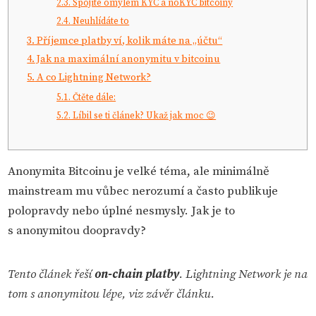
2.3.
Spojíte omylem KYC a noKYC bitcoiny
2.4.
Neuhlídáte to
3.
Příjemce platby ví, kolik máte na „účtu“
4.
Jak na maximální anonymitu v bitcoinu
5.
A co Lightning Network?
5.1.
Čtěte dále:
5.2.
Líbil se ti článek? Ukaž jak moc 😉
Anonymita Bitcoinu je velké téma, ale minimálně
mainstream mu vůbec nerozumí a často publikuje
polopravdy nebo úplné nesmysly. Jak je to
s anonymitou doopravdy?
Tento článek řeší
on-chain platby
. Lightning Network je na
tom s anonymitou lépe, viz závěr článku.