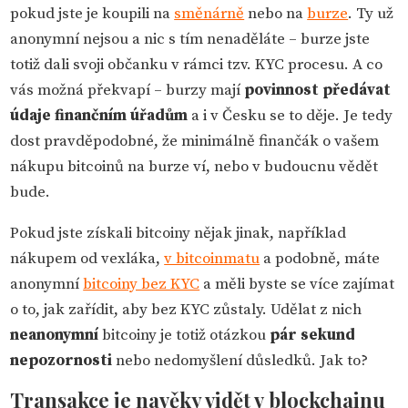
pokud jste je koupili na
směnárně
nebo na
burze
. Ty už
anonymní nejsou a nic s tím nenaděláte – burze jste
totiž dali svoji občanku v rámci tzv. KYC procesu. A co
vás možná překvapí – burzy mají
povinnost předávat
údaje finančním úřadům
a i v Česku se to děje. Je tedy
dost pravděpodobné, že minimálně finančák o vašem
nákupu bitcoinů na burze ví, nebo v budoucnu vědět
bude.
Pokud jste získali bitcoiny nějak jinak, například
nákupem od vexláka,
v bitcoinmatu
a podobně, máte
anonymní
bitcoiny bez KYC
a měli byste se více zajímat
o to, jak zařídit, aby bez KYC zůstaly. Udělat z nich
neanonymní
bitcoiny je totiž otázkou
pár sekund
nepozornosti
nebo nedomyšlení důsledků. Jak to?
Transakce je navěky vidět v blockchainu