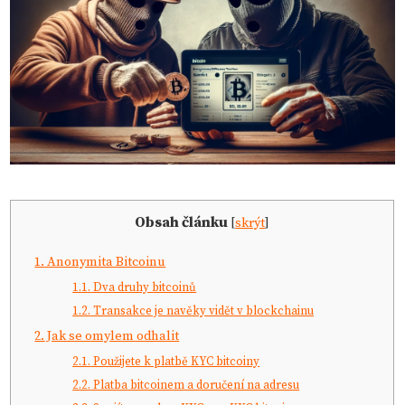
Obsah článku
[
skrýt
]
1.
Anonymita Bitcoinu
1.1.
Dva druhy bitcoinů
1.2.
Transakce je navěky vidět v blockchainu
2.
Jak se omylem odhalit
2.1.
Použijete k platbě KYC bitcoiny
2.2.
Platba bitcoinem a doručení na adresu