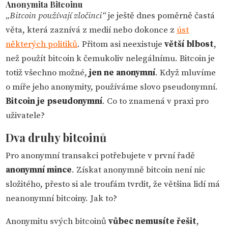
Anonymita Bitcoinu
„Bitcoin používají zločinci“
je ještě dnes poměrně častá
věta, která zaznívá z medií nebo dokonce z
úst
některých politiků
. Přitom asi neexistuje
větší blbost
,
než použít bitcoin k čemukoliv nelegálnímu. Bitcoin je
totiž všechno možné,
jen ne anonymní
. Když mluvíme
o míře jeho anonymity, používáme slovo pseudonymní.
Bitcoin je pseudonymní
. Co to znamená v praxi pro
uživatele?
Dva druhy bitcoinů
Pro anonymní transakci potřebujete v první řadě
anonymní mince
. Získat anonymně bitcoin není nic
složitého, přesto si ale troufám tvrdit, že většina lidí má
neanonymní bitcoiny. Jak to?
Anonymitu svých bitcoinů
vůbec nemusíte řešit
,