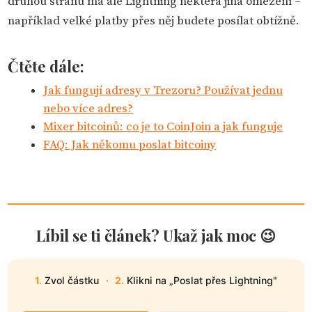
druhou stranu má ale Lightning některá jiná omezení –
například velké platby přes něj budete posílat obtížně.
Čtěte dále:
Jak fungují adresy v Trezoru? Používat jednu
nebo více adres?
Mixer bitcoinů: co je to CoinJoin a jak funguje
FAQ: Jak někomu poslat bitcoiny
Líbil se ti článek? Ukaž jak moc 😉
1.
Zvol částku
·
2.
Klikni na „Poslat přes Lightning"