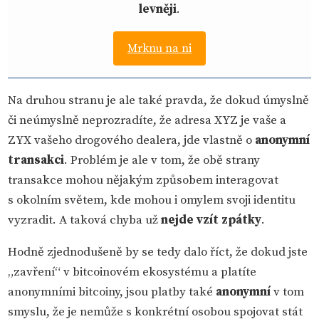
levněji
.
Mrknu na ni
Na druhou stranu je ale také pravda, že dokud úmyslně
či neúmyslně neprozradíte, že adresa XYZ je vaše a
ZYX vašeho drogového dealera, jde vlastně o
anonymní
transakci
. Problém je ale v tom, že obě strany
transakce mohou nějakým způsobem interagovat
s okolním světem, kde mohou i omylem svoji identitu
vyzradit. A taková chyba už
nejde vzít zpátky
.
Hodně zjednodušeně by se tedy dalo říct, že dokud jste
„zavření“ v bitcoinovém ekosystému a platíte
anonymními bitcoiny, jsou platby také
anonymní
v tom
smyslu, že je nemůže s konkrétní osobou spojovat stát