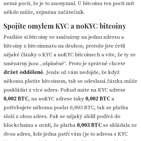
nemá pocit, že je to anonymní. U bitcoinu ten pocit mít
někdo může, zejména začátečník.
Spojíte omylem KYC a noKYC bitcoiny
Posíláte si bitcoiny ze směnárny na jednu adresu a
bitcoiny z bitcoinmatu na druhou, protože jste četli
nějaké články o KYC a noKYC bitcoinech a víte, že ty ze
směnárny jsou „ušpiněné“. Proto je správně chcete
držet odděleně
. Jenže už vám nedojde, že když
někomu platíte bitcoinem, tak se odeslaná částka může
poskládat z více adres. Pokud máte na KYC adrese
0,002 BTC
, na noKYC adrese taky
0,002 BTC
a
potřebujete někomu poslat 0,003 BTC, tak se platba
složí z obou adres. Pak se nějaký slídil podívá do
blockchainu a uvidí, že platba
0,003 BTC
se skládala ze
dvou adres, kde jedna patří vám (je to adresa s KYC