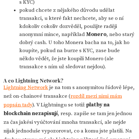
s KYC)
pokud chcete z nějakého důvodu udělat
transakci, u které fakt nechcete, aby se o ní
kdokoliv cokoliv dozvěděl, použijte raději
anonymní mince, například
Monero
, nebo starý
dobrý cash. U toho Monera bacha na to, jak ho
koupíte, pokud na burze s KYC, zase bude
někdo vědět, že jste koupili Monero (ale
transakce s ním už sledovat nejdou).
A co Lightning Network?
Lightning Network
je na tom s anonymitou řádově lépe,
než on-chainové transakce (
rozdíl mezi nimi mám
popsán tady
). V Lightningu se totiž
platby na
blockchain nezapisují
, resp. zapíše se tam jen jednou
za čas jakési vyúčtování mnoha transakcí, ale nejde
nijak jednoduše vypozorovat, co a komu jste platili. Na