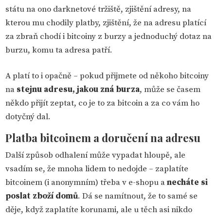
státu na ono darknetové tržiště, zjištění adresy, na
kterou mu chodily platby, zjištění, že na adresu platící
za zbraň chodí i bitcoiny z burzy a jednoduchý dotaz na
burzu, komu ta adresa patří.
A platí to i opačně – pokud přijmete od někoho bitcoiny
na
stejnu adresu, jakou zná burza
, může se časem
někdo přijít zeptat, co je to za bitcoin a za co vám ho
dotyčný dal.
Platba bitcoinem a doručení na adresu
Další způsob odhalení může vypadat hloupě, ale
vsadím se, že mnoha lidem to nedojde – zaplatíte
bitcoinem (i anonymním) třeba v e-shopu a
necháte si
poslat zboží domů
. Dá se namítnout, že to samé se
děje, když zaplatíte korunami, ale u těch asi nikdo