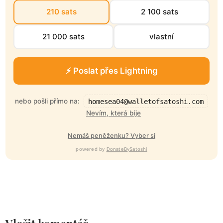
210 sats
2 100 sats
21 000 sats
vlastní
⚡ Poslat přes Lightning
nebo pošli přímo na:
homesea04@walletofsatoshi.com
Nevím, která bije
Nemáš peněženku? Vyber si
powered by
DonateBySatoshi