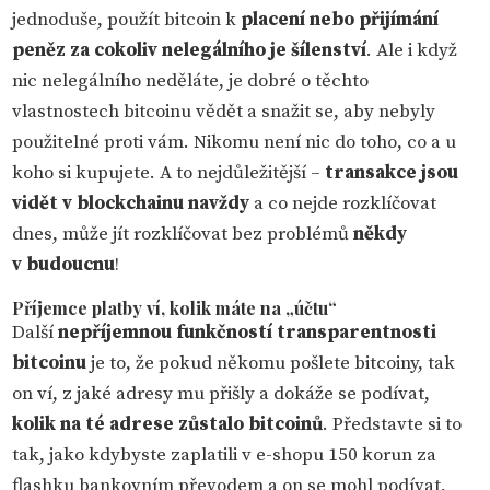
jednoduše, použít bitcoin k
placení nebo přijímání
peněz za cokoliv nelegálního je šílenství
. Ale i když
nic nelegálního neděláte, je dobré o těchto
vlastnostech bitcoinu vědět a snažit se, aby nebyly
použitelné proti vám. Nikomu není nic do toho, co a u
koho si kupujete. A to nejdůležitější –
transakce jsou
vidět v blockchainu navždy
a co nejde rozklíčovat
dnes, může jít rozklíčovat bez problémů
někdy
v budoucnu
!
Příjemce platby ví, kolik máte na „účtu“
Další
nepříjemnou funkčností transparentnosti
bitcoinu
je to, že pokud někomu pošlete bitcoiny, tak
on ví, z jaké adresy mu přišly a dokáže se podívat,
kolik na té adrese zůstalo bitcoinů
. Představte si to
tak, jako kdybyste zaplatili v e-shopu 150 korun za
flashku bankovním převodem a on se mohl podívat,