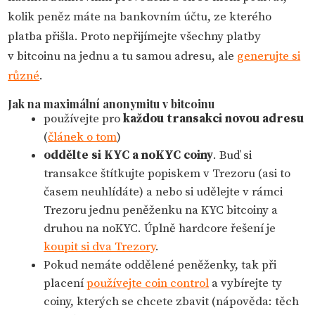
kolik peněz máte na bankovním účtu, ze kterého
platba přišla. Proto nepřijímejte všechny platby
v bitcoinu na jednu a tu samou adresu, ale
generujte si
různé
.
Jak na maximální anonymitu v bitcoinu
používejte pro
každou transakci novou adresu
(
článek o tom
)
oddělte si KYC a noKYC coiny
. Buď si
transakce štítkujte popiskem v Trezoru (asi to
časem neuhlídáte) a nebo si udělejte v rámci
Trezoru jednu peněženku na KYC bitcoiny a
druhou na noKYC. Úplně hardcore řešení je
koupit si dva Trezory
.
Pokud nemáte oddělené peněženky, tak při
placení
používejte coin control
a vybírejte ty
coiny, kterých se chcete zbavit (nápověda: těch