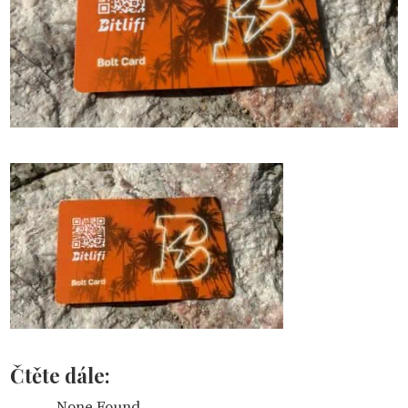
Čtěte dále:
None Found