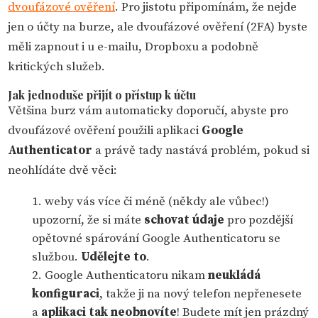
dvoufázové ověření
. Pro jistotu připomínám, že nejde
jen o účty na burze, ale dvoufázové ověření (2FA) byste
měli zapnout i u e-mailu, Dropboxu a podobně
kritických služeb.
Jak jednoduše přijít o přístup k účtu
Většina burz vám automaticky doporučí, abyste pro
dvoufázové ověření použili aplikaci
Google
Authenticator
a právě tady nastává problém, pokud si
neohlídáte dvě věci:
weby vás více či méně (někdy ale vůbec!)
upozorní, že si máte
schovat údaje
pro pozdější
opětovné spárování Google Authenticatoru se
službou.
Udělejte to
.
Google Authenticatoru nikam
neukládá
konfiguraci
, takže ji na nový telefon nepřenesete
a
aplikaci tak neobnovíte
! Budete mít jen prázdný