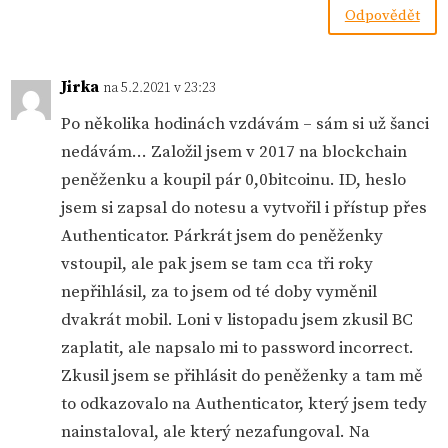
Odpovědět
Jirka
na 5.2.2021 v 23:23
Po několika hodinách vzdávám – sám si už šanci
nedávám… Založil jsem v 2017 na blockchain
peněženku a koupil pár 0,0bitcoinu. ID, heslo
jsem si zapsal do notesu a vytvořil i přístup přes
Authenticator. Párkrát jsem do peněženky
vstoupil, ale pak jsem se tam cca tři roky
nepřihlásil, za to jsem od té doby vyměnil
dvakrát mobil. Loni v listopadu jsem zkusil BC
zaplatit, ale napsalo mi to password incorrect.
Zkusil jsem se přihlásit do peněženky a tam mě
to odkazovalo na Authenticator, který jsem tedy
nainstaloval, ale který nezafungoval. Na