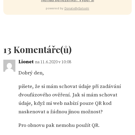
powered by
DonateBySatoshi
13 Komentáře(ů)
Lionet
na 11.6.2020 v 10:08
Dobrý den,
píšete, že si mám schovat údaje při zadávání
dvoufázového ověření. Jak si mám schovat
údaje, když mi web nabízí pouze QR kod
naskenovat a žádnou jinou možnost?
Pro obnovu pak nemohu použít QR.