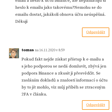
email a heslo k uctu binance, ale nepamatuju si
heslo k emailu jako takovému?Nemohu se do
emailu dostat, jakákoli obnova účtu neúspěšná.
Děkuji
Odpovědět
tomas
na 16.11.2020 v 8:59
Pokud fakt nejde získat přístup k e-mailu a
s jeho podporou se nedá domluvit, zbývá jen
podpora Binance a zkusit ji přesvědčit. Se
zasláním dokladů a znalostí informací o účtu
by to jít mohlo, viz můj příběh se ztraceným
2FA v článku.
Odpovědět