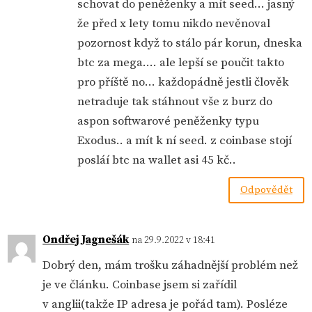
schovat do peněženky a mít seed… jasný
že před x lety tomu nikdo nevěnoval
pozornost když to stálo pár korun, dneska
btc za mega…. ale lepší se poučit takto
pro příště no… každopádně jestli člověk
netraduje tak stáhnout vše z burz do
aspon softwarové peněženky typu
Exodus.. a mít k ní seed. z coinbase stojí
posláí btc na wallet asi 45 kč..
Odpovědět
Ondřej Jagnešák
na 29.9.2022 v 18:41
Dobrý den, mám trošku záhadnější problém než
je ve článku. Coinbase jsem si zařídil
v anglii(takže IP adresa je pořád tam). Posléze