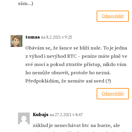
sám…)
Odpovědět
tomas
na 8.2.2021 v 9:25
Obávám se, že šance se blíží nule. To je jedna
z výhod i nevýhod BTC – peníze máte plně ve
své moci a pokud ztratíte přístup, nikdo vám
ho nemůže obnovit, protože ho nezná.
Předpokládám, že nemáte ani seed (?)
Odpovědět
Kubajs
na 27.2.2021 v 8:47
základ je nenechávat btc na burze, ale