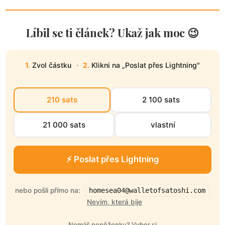
Líbil se ti článek? Ukaž jak moc 😉
1.
Zvol částku
·
2.
Klikni na „Poslat přes Lightning"
210 sats
2 100 sats
21 000 sats
vlastní
⚡ Poslat přes Lightning
nebo pošli přímo na:
homesea04@walletofsatoshi.com
Nevím, která bije
Nemáš peněženku? Vyber si