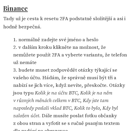
Binance
Tady už je cesta k resetu 2FA podstatně složitější a asi i
hodně bezpečná.
normálně zadejte své jméno a heslo
v dalším kroku klikněte na možnost, že
nemůžete použít 2FA a vyberte variantu, že telefon
už nemáte
budete muset zodpovědět otázky týkající se
vašeho účtu. Hádám, že správně musí být tři a
nabízí se jich více, když nevíte, přeskočte. Otázky
jsou typu
Kolik je na účtu BTC
,
Kolik je na něm
v různých měnách celkem v BTC
,
Kdy jste tam
naposledy poslali vklad BTC
,
Kolik to bylo
,
Kdy byl
založen účet
. Dále musíte poslat fotku občanky
z obou stran a vyfotit se s ručně psaným textem