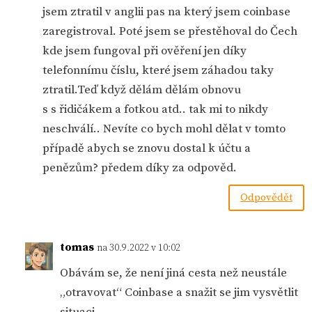
jsem ztratil v anglii pas na který jsem coinbase
zaregistroval. Poté jsem se přestěhoval do Čech
kde jsem fungoval při ověření jen díky
telefonnímu číslu, které jsem záhadou taky
ztratil.Teď když dělám dělám obnovu
s s řidičákem a fotkou atd.. tak mi to nikdy
neschválí.. Nevíte co bych mohl dělat v tomto
případě abych se znovu dostal k účtu a
penězům? předem díky za odpověd.
Odpovědět
tomas
na 30.9.2022 v 10:02
Obávám se, že není jiná cesta než neustále
„otravovat“ Coinbase a snažit se jim vysvětlit
situaci.