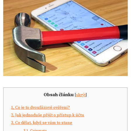
Obsah článku
[
skrýt
]
1.
Co je to dvoufázové ověření?
2.
Jak jednoduše přijít o přístup k účtu
3.
Co dělat, když se vám to stane