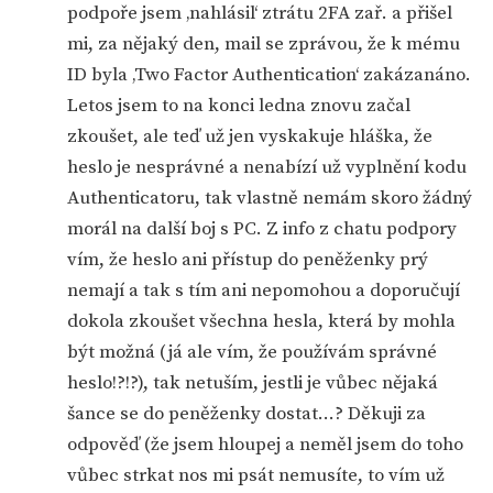
podpoře jsem ‚nahlásil‘ ztrátu 2FA zař. a přišel
mi, za nějaký den, mail se zprávou, že k mému
ID byla ‚Two Factor Authentication‘ zakázanáno.
Letos jsem to na konci ledna znovu začal
zkoušet, ale teď už jen vyskakuje hláška, že
heslo je nesprávné a nenabízí už vyplnění kodu
Authenticatoru, tak vlastně nemám skoro žádný
morál na další boj s PC. Z info z chatu podpory
vím, že heslo ani přístup do peněženky prý
nemají a tak s tím ani nepomohou a doporučují
dokola zkoušet všechna hesla, která by mohla
být možná (já ale vím, že používám správné
heslo!?!?), tak netuším, jestli je vůbec nějaká
šance se do peněženky dostat…? Děkuji za
odpověď (že jsem hloupej a neměl jsem do toho
vůbec strkat nos mi psát nemusíte, to vím už