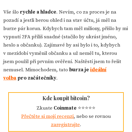
Vše šlo
rychle a hladce
. Nevím, co za proces je na
pozadí a jestli berou ohled i na stav účtu, já měl na
burze pár korun. Kdybych tam měl miliony, přišlo by mi
vypnutí 2FA příliš snadné (stačilo by ukrást jméno,
heslo a občanku). Zajímavé by asi bylo i to, kdybych
v mezidobí vyměnil občanku a už neměl tu, kterou
jsem použil při prvním ověření. Naštěstí jsem to řešit
nemusel. Mimochodem, tato
burza je
ideální
volba
pro začátečníky
.
Kde koupit bitcoin?
Zkuste
Coinmate
⭐️⭐️⭐️⭐️⭐️️
Přečtěte si mojí recenzi
, nebo se rovnou
zaregistrujte
.