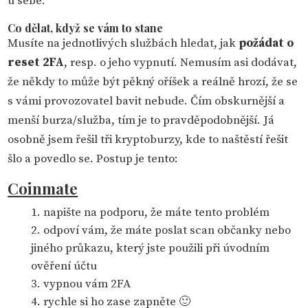
u sebe.
Co dělat, když se vám to stane
Musíte na jednotlivých službách hledat, jak
požádat o
reset 2FA
, resp. o jeho vypnutí. Nemusím asi dodávat,
že někdy to může být pěkný oříšek a reálně hrozí, že se
s vámi provozovatel bavit nebude. Čím obskurnější a
menší burza/služba, tím je to pravděpodobnější. Já
osobně jsem řešil tři kryptoburzy, kde to naštěstí řešit
šlo a povedlo se. Postup je tento:
Coinmate
napište na podporu, že máte tento problém
odpoví vám, že máte poslat scan občanky nebo
jiného průkazu, který jste použili při úvodním
ověření účtu
vypnou vám 2FA
rychle si ho zase zapněte 🙂