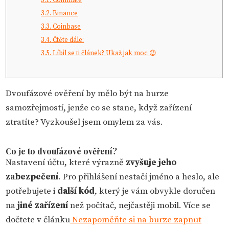
3.1.
Coinmate
3.2.
Binance
3.3.
Coinbase
3.4.
Čtěte dále:
3.5.
Líbil se ti článek? Ukaž jak moc 😉
Dvoufázové ověření by mělo být na burze
samozřejmostí, jenže co se stane, když zařízení
ztratíte? Vyzkoušel jsem omylem za vás.
Co je to dvoufázové ověření?
Nastavení účtu, které výrazně
zvyšuje jeho
zabezpečení
. Pro přihlášení nestačí jméno a heslo, ale
potřebujete i
další kód
, který je vám obvykle doručen
na
jiné zařízení
než počítač, nejčastěji mobil. Více se
dočtete v článku
Nezapoměňte si na burze zapnut