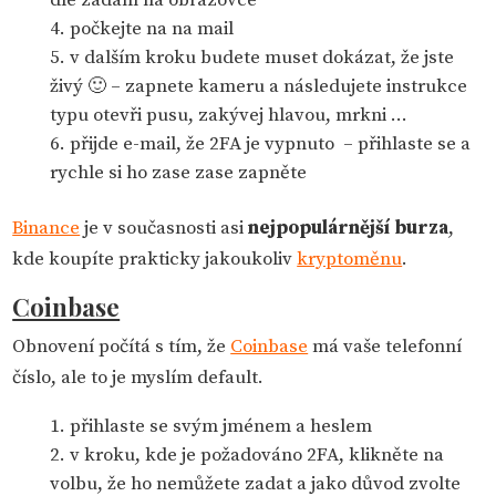
dle zadání na obrazovce
počkejte na na mail
v dalším kroku budete muset dokázat, že jste
živý 🙂 – zapnete kameru a následujete instrukce
typu otevři pusu, zakývej hlavou, mrkni …
přijde e-mail, že 2FA je vypnuto – přihlaste se a
rychle si ho zase zase zapněte
Binance
je v současnosti asi
nejpopulárnější burza
,
kde koupíte prakticky jakoukoliv
kryptoměnu
.
Coinbase
Obnovení počítá s tím, že
Coinbase
má vaše telefonní
číslo, ale to je myslím default.
přihlaste se svým jménem a heslem
v kroku, kde je požadováno 2FA, klikněte na
volbu, že ho nemůžete zadat a jako důvod zvolte