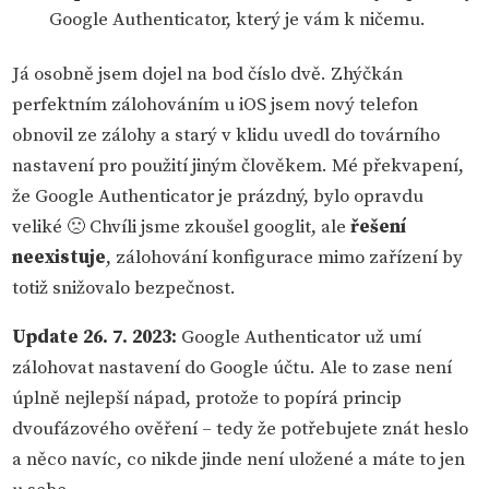
Google Authenticator, který je vám k ničemu.
Já osobně jsem dojel na bod číslo dvě. Zhýčkán
perfektním zálohováním u iOS jsem nový telefon
obnovil ze zálohy a starý v klidu uvedl do továrního
nastavení pro použití jiným člověkem. Mé překvapení,
že Google Authenticator je prázdný, bylo opravdu
veliké 🙁 Chvíli jsme zkoušel googlit, ale
řešení
neexistuje
, zálohování konfigurace mimo zařízení by
totiž snižovalo bezpečnost.
Update 26. 7. 2023:
Google Authenticator už umí
zálohovat nastavení do Google účtu. Ale to zase není
úplně nejlepší nápad, protože to popírá princip
dvoufázového ověření – tedy že potřebujete znát heslo
a něco navíc, co nikde jinde není uložené a máte to jen