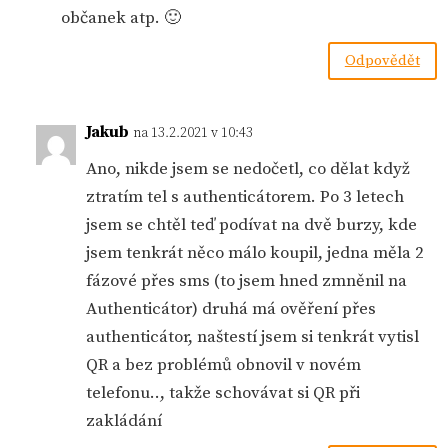
občanek atp. 🙂
Odpovědět
Jakub
na 13.2.2021 v 10:43
Ano, nikde jsem se nedočetl, co dělat když
ztratím tel s authenticátorem. Po 3 letech
jsem se chtěl teď podívat na dvě burzy, kde
jsem tenkrát něco málo koupil, jedna měla 2
fázové přes sms (to jsem hned zmněnil na
Authenticátor) druhá má ověření přes
authenticátor, naštestí jsem si tenkrát vytisl
QR a bez problémů obnovil v novém
telefonu.., takže schovávat si QR při
zakládání