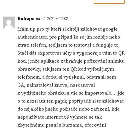
Kubepa
na 4.1.2021 v 12:08
Mám tip pro ty kteří si chtějí zálohovat google
authenticator, pro případ že se jim rozbije nebo
ztratí telefon, teď jsem to testoval a funguje to,
Stačí dát exportovat účty a vygeneruje vám to QR
kod, jenže aplikace zabraňuje pořizování snímku
obrazovky, tak jsem ten QR kod vyfotil jiným
telefonem, a fotku si vytisknul, odstranil sem
GA, nainstaloval znova, nascanoval
z vytištěného obrázku a vše se importovalo…. jde
o to neztratit ten papír, popřípadě si to zálohovat
do nějakého jiného počítače nebo zařízení, kde
nepoužíváte internet 🙂 vyhnete se tak
zbytečnému psaní s burzama, ofocování