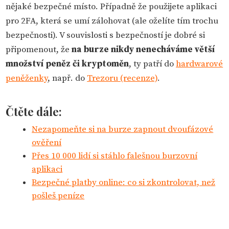
nějaké bezpečné místo. Případně že použijete aplikaci
pro 2FA, která se umí zálohovat (ale oželíte tím trochu
bezpečnosti). V souvislosti s bezpečností je dobré si
připomenout, že
na burze nikdy nenecháváme větší
množství peněz či kryptoměn
, ty patří do
hardwarové
peněženky
, např. do
Trezoru (recenze)
.
Čtěte dále:
Nezapomeňte si na burze zapnout dvoufázové
ověření
Přes 10 000 lidí si stáhlo falešnou burzovní
aplikaci
Bezpečné platby online: co si zkontrolovat, než
pošleš peníze