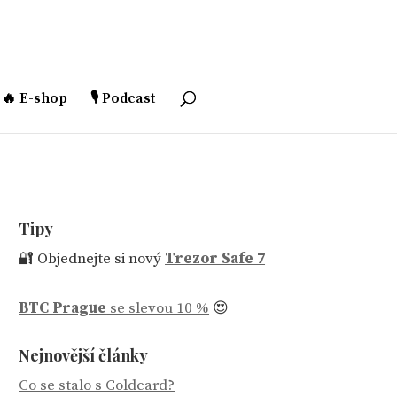
🔥 E-shop
🎙️ Podcast
Tipy
🔐 Objednejte si nový
Trezor Safe 7
BTC Prague
se slevou 10 %
😍
Nejnovější články
Co se stalo s Coldcard?