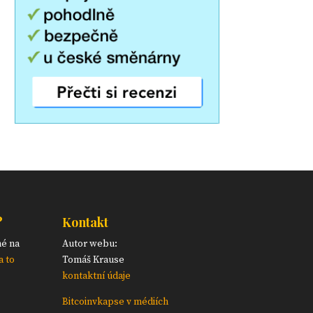
?
Kontakt
né na
Autor webu:
a to
Tomáš Krause
kontaktní údaje
Bitcoinvkapse v médiích