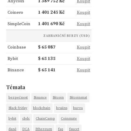
Anycoin
1 389 752 Kč
Koupit
Coinero
1 401 245 Kč
Koupit
SimpleCoin
1 401 690 Kč
Koupit
ZAHRANIČNÍ BURZY (USD)
Coinbase
$ 65 087
Koupit
Bybit
$ 65 135
Koupit
Binance
$ 65 141
Koupit
Témata
bezpečnost
Binance
Bitcoin
Bitcoinmat
Black friday
blockchain
braiins
burza
bybit
cbdc
ChainCamp
Coinmate
daně
DCA
Ethereum
faq
faucet