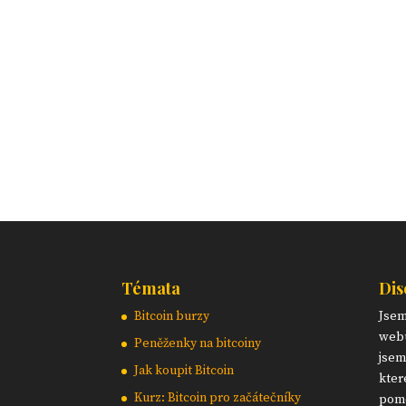
Témata
Dis
Bitcoin burzy
Jse
webu
Peněženky na bitcoiny
jsem
Jak koupit Bitcoin
kter
Kurz: Bitcoin pro začátečníky
pomo