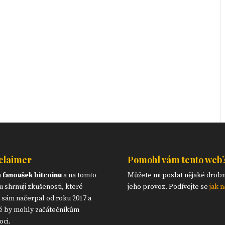
claimer
Pomohl vám tento web
m
fanoušek bitcoinu
a na tomto
Můžete mi poslat nějaké drob
 shrnuji zkušenosti, které
jeho provoz. Podívejte se
jak n
 sám načerpal od roku 2017 a
é by mohly začátečníkům
ci.