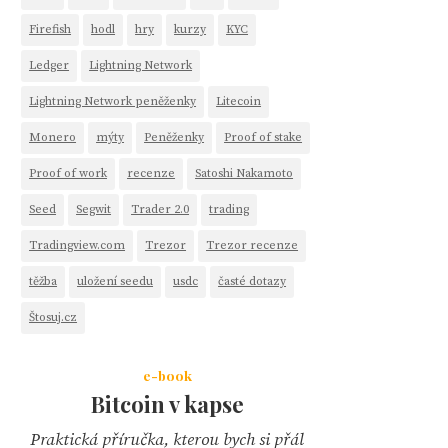
Firefish
hodl
hry
kurzy
KYC
Ledger
Lightning Network
Lightning Network peněženky
Litecoin
Monero
mýty
Peněženky
Proof of stake
Proof of work
recenze
Satoshi Nakamoto
Seed
Segwit
Trader 2.0
trading
Tradingview.com
Trezor
Trezor recenze
těžba
uložení seedu
usdc
časté dotazy
Štosuj.cz
e-book
Bitcoin v kapse
Praktická příručka, kterou bych si přál