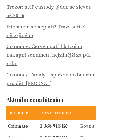
Trezor: self-custody týden se slevou
až 30 %
Bitcoinem se neplatí? Travala říká
něco jiného
Coinmate: Červen patřil bitcoinu,
nákupní sentiment nejsilnější za půl
roku
Coinmate Family – spoření do bitcoinu
pro děti [RECENZE]
Aktuální cena bitcoinu
KDE KOUPIT
CENA BITCOINU
Coinmate
1 368 913 Kč
Koupit