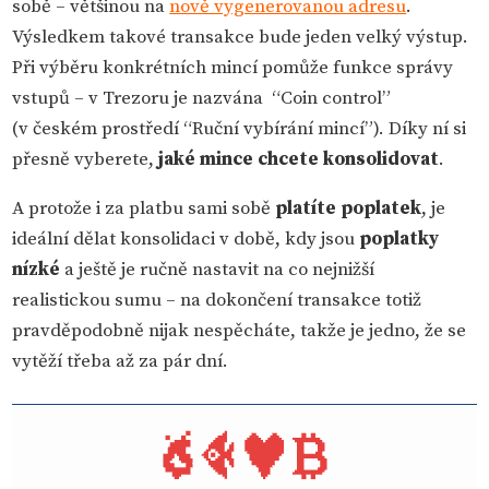
sobě – většinou na
nově vygenerovanou adresu
.
Výsledkem takové transakce bude jeden velký výstup.
Při výběru konkrétních mincí pomůže funkce správy
vstupů – v Trezoru je nazvána “Coin control”
(v českém prostředí “Ruční vybírání mincí”). Díky ní si
přesně vyberete,
jaké mince chcete konsolidovat
.
A protože i za platbu sami sobě
platíte poplatek
, je
ideální dělat konsolidaci v době, kdy jsou
poplatky
nízké
a ještě je ručně nastavit na co nejnižší
realistickou sumu – na dokončení transakce totiž
pravděpodobně nijak nespěcháte, takže je jedno, že se
vytěží třeba až za pár dní.