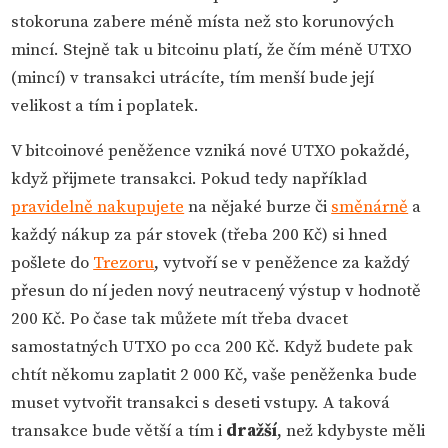
stokoruna zabere méně místa než sto korunových
mincí. Stejně tak u bitcoinu platí, že čím méně UTXO
(mincí) v transakci utrácíte, tím menší bude její
velikost a tím i poplatek.
V bitcoinové peněžence vzniká nové UTXO pokaždé,
když přijmete transakci. Pokud tedy například
pravidelně nakupujete
na nějaké burze či
směnárně
a
každý nákup za pár stovek (třeba 200 Kč) si hned
pošlete do
Trezoru
, vytvoří se v peněžence za každý
přesun do ní jeden nový neutracený výstup v hodnotě
200 Kč. Po čase tak můžete mít třeba dvacet
samostatných UTXO po cca 200 Kč. Když budete pak
chtít někomu zaplatit 2 000 Kč, vaše peněženka bude
muset vytvořit transakci s deseti vstupy. A taková
transakce bude větší a tím i
dražší
, než kdybyste měli