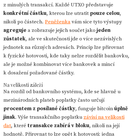
z minulých transakcí. Každé UTXO představuje
konkrétní částku
, kterou lze utratit
pouze celou
,
nikoli po částech.
Peněženka
vám sice tyto výstupy
agreguje
a zobrazuje jejich součet jako
jeden
zůstatek
, ale ve skutečnosti jde o více nezávislých
jednotek na různých adresách. Princip lze přirovnat
k fyzické hotovosti, kde taky nelze rozdělit bankovku,
ale je možné kombinovat více bankovek a mincí
k dosažení požadované částky.
Na velikosti záleží
Na rozdíl od bankovního systému, kde se hlavně u
mezinárodních plateb poplatky často určují
procentem z posílané částky
, funguje bitcoin
úplně
jinak
. Výše transakčního poplatku
závisí na velikosti
dat
, které
transakce zabírá v bloku
, nikoli na její
hodnotě. Přirovnat to lze opět k hotovosti: jedna