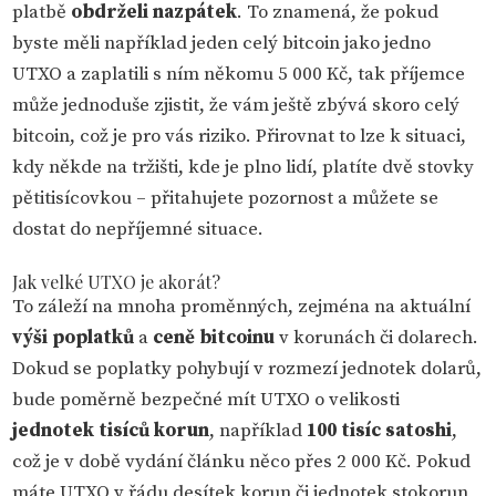
platbě
obdrželi nazpátek
. To znamená, že pokud
byste měli například jeden celý bitcoin jako jedno
UTXO a zaplatili s ním někomu 5 000 Kč, tak příjemce
může jednoduše zjistit, že vám ještě zbývá skoro celý
bitcoin, což je pro vás riziko. Přirovnat to lze k situaci,
kdy někde na tržišti, kde je plno lidí, platíte dvě stovky
pětitisícovkou – přitahujete pozornost a můžete se
dostat do nepříjemné situace.
Jak velké UTXO je akorát?
To záleží na mnoha proměnných, zejména na aktuální
výši poplatků
a
ceně bitcoinu
v korunách či dolarech.
Dokud se poplatky pohybují v rozmezí jednotek dolarů,
bude poměrně bezpečné mít UTXO o velikosti
jednotek tisíců korun
, například
100 tisíc satoshi
,
což je v době vydání článku něco přes 2 000 Kč. Pokud
máte UTXO v řádu desítek korun či jednotek stokorun,