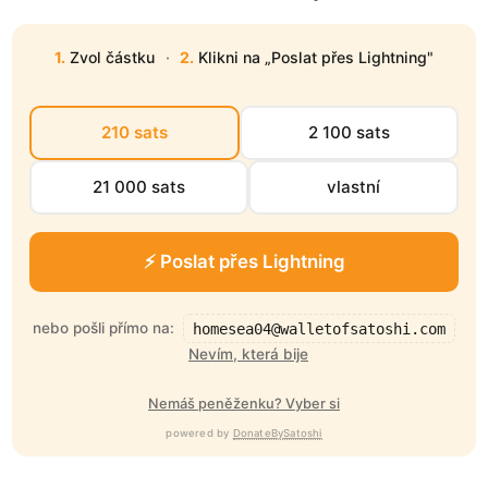
1.
Zvol částku
·
2.
Klikni na „Poslat přes Lightning"
210 sats
2 100 sats
21 000 sats
vlastní
⚡ Poslat přes Lightning
nebo pošli přímo na:
homesea04@walletofsatoshi.com
Nevím, která bije
Nemáš peněženku? Vyber si
powered by
DonateBySatoshi