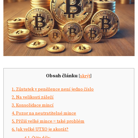
Obsah článku
[
skrýt
]
1.
Zůstatek v peněžence není jedno číslo
2.
Na velikosti záleží
3.
Konsolidace mincí
4.
Pozor na neutratitelné mince
5.
Příliš velké mince = také problém
6.
Jak velké UTXO je akorát?
6.1.
Čtěte dále: