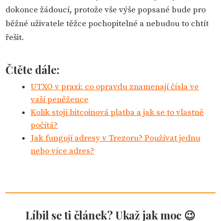
dokonce žádoucí, protože vše výše popsané bude pro
běžné uživatele těžce pochopitelné a nebudou to chtít
řešit.
Čtěte dále:
UTXO v praxi: co opravdu znamenají čísla ve
vaší peněžence
Kolik stojí bitcoinová platba a jak se to vlastně
počítá?
Jak fungují adresy v Trezoru? Používat jednu
nebo více adres?
Líbil se ti článek? Ukaž jak moc 😉