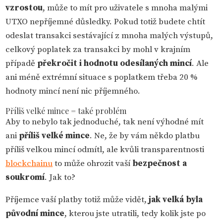
vzrostou
, může to mít pro uživatele s mnoha malými
UTXO nepříjemné důsledky. Pokud totiž budete chtít
odeslat transakci sestávající z mnoha malých výstupů,
celkový poplatek za transakci by mohl v krajním
případě
překročit i hodnotu odesílaných mincí
. Ale
ani méně extrémní situace s poplatkem třeba 20 %
hodnoty mincí není nic příjemného.
Příliš velké mince = také problém
Aby to nebylo tak jednoduché, tak není výhodné mít
ani
příliš velké mince
. Ne, že by vám někdo platbu
příliš velkou mincí odmítl, ale kvůli transparentnosti
blockchainu
to může ohrozit vaší
bezpečnost a
soukromí
. Jak to?
Příjemce vaší platby totiž může vidět,
jak velká byla
původní mince
, kterou jste utratili, tedy kolik jste po