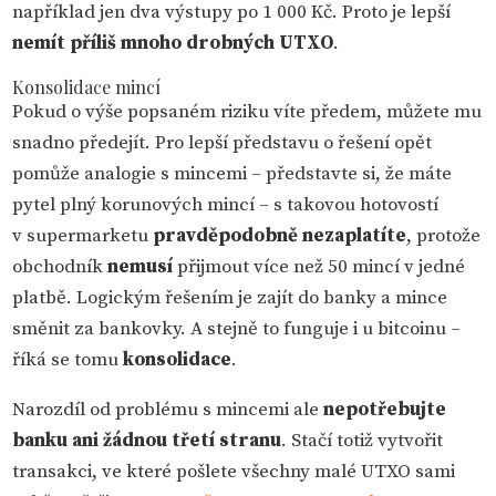
například jen dva výstupy po 1 000 Kč. Proto je lepší
nemít příliš mnoho drobných UTXO
.
Konsolidace mincí
Pokud o výše popsaném riziku víte předem, můžete mu
snadno předejít. Pro lepší představu o řešení opět
pomůže analogie s mincemi – představte si, že máte
pytel plný korunových mincí – s takovou hotovostí
v supermarketu
pravděpodobně nezaplatíte
, protože
obchodník
nemusí
přijmout více než 50 mincí v jedné
platbě. Logickým řešením je zajít do banky a mince
směnit za bankovky. A stejně to funguje i u bitcoinu –
říká se tomu
konsolidace
.
Narozdíl od problému s mincemi ale
nepotřebujte
banku ani žádnou třetí stranu
. Stačí totiž vytvořit
transakci, ve které pošlete všechny malé UTXO sami