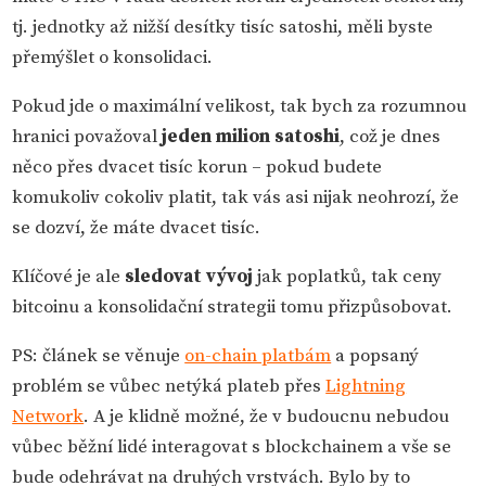
tj. jednotky až nižší desítky tisíc satoshi, měli byste
přemýšlet o konsolidaci.
Pokud jde o maximální velikost, tak bych za rozumnou
hranici považoval
jeden milion satoshi
, což je dnes
něco přes dvacet tisíc korun – pokud budete
komukoliv cokoliv platit, tak vás asi nijak neohrozí, že
se dozví, že máte dvacet tisíc.
Klíčové je ale
sledovat vývoj
jak poplatků, tak ceny
bitcoinu a konsolidační strategii tomu přizpůsobovat.
PS: článek se věnuje
on-chain platbám
a popsaný
problém se vůbec netýká plateb přes
Lightning
Network
. A je klidně možné, že v budoucnu nebudou
vůbec běžní lidé interagovat s blockchainem a vše se
bude odehrávat na druhých vrstvách. Bylo by to