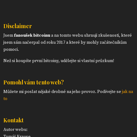
Disclaimer
Jsem
fanoušek bitcoinu
a na tomto webu shrnuji zkušenosti, které
jsem sám načerpal od roku 2017 a které by mohly začátečníkům
pomoci.
Než si koupíte první bitcoiny, udělejte si vlastní průzkum!
Pomohl vám tento web?
Můžete mi poslat nějaké drobné na jeho provoz. Podívejte se
jak na
to
Kontakt
Autor webu:
Tomáš Krause