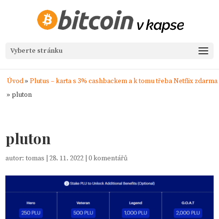
Vyberte stránku
Úvod
»
Plutus – karta s 3% cashbackem a k tomu třeba Netflix zdarma
»
pluton
pluton
autor:
tomas
|
28. 11. 2022
|
0 komentářů