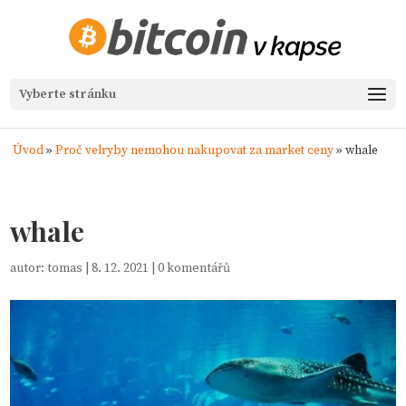
Vyberte stránku
Úvod
»
Proč velryby nemohou nakupovat za market ceny
»
whale
whale
autor:
tomas
|
8. 12. 2021
|
0 komentářů