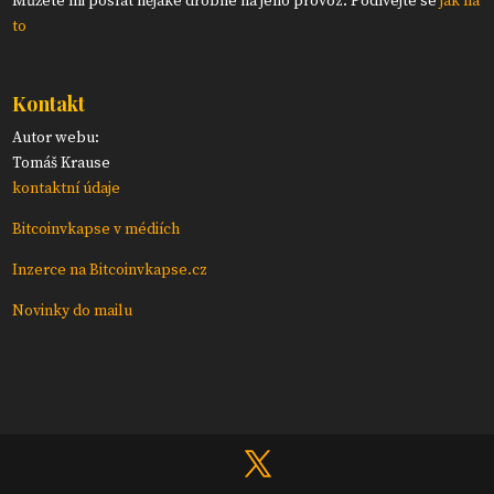
Můžete mi poslat nějaké drobné na jeho provoz. Podívejte se
jak na
to
Kontakt
Autor webu:
Tomáš Krause
kontaktní údaje
Bitcoinvkapse v médiích
Inzerce na Bitcoinvkapse.cz
Novinky do mailu