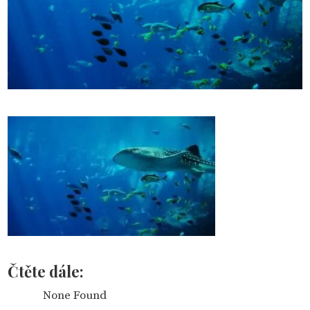
Čtěte dále:
None Found