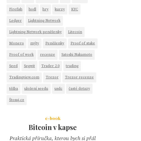
Firefish
hodl
hry
kurzy
KYC
Ledger
Lightning Network
Lightning Network peněženky
Litecoin
Monero
mýty
Peněženky
Proof of stake
Proof of work
recenze
Satoshi Nakamoto
Seed
Segwit
Trader 2.0
trading
Tradingview.com
Trezor
Trezor recenze
těžba
uložení seedu
usdc
časté dotazy
Štosuj.cz
e-book
Bitcoin v kapse
Praktická příručka, kterou bych si přál