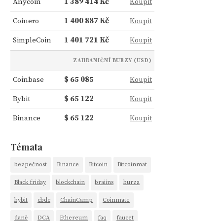
Anycoin
1 389 414 Kč
Koupit
Coinero
1 400 887 Kč
Koupit
SimpleCoin
1 401 721 Kč
Koupit
ZAHRANIČNÍ BURZY (USD)
Coinbase
$ 65 085
Koupit
Bybit
$ 65 122
Koupit
Binance
$ 65 122
Koupit
Témata
bezpečnost
Binance
Bitcoin
Bitcoinmat
Black friday
blockchain
braiins
burza
bybit
cbdc
ChainCamp
Coinmate
daně
DCA
Ethereum
faq
faucet