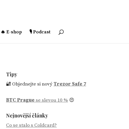
🔥 E-shop
🎙️ Podcast
Tipy
🔐 Objednejte si nový
Trezor Safe 7
BTC Prague
se slevou 10 %
😍
Nejnovější články
Co se stalo s Coldcard?