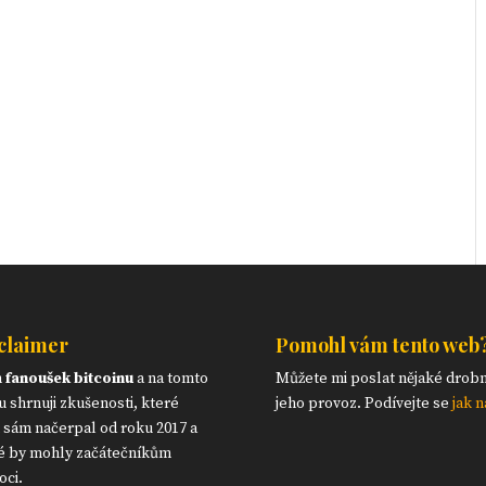
claimer
Pomohl vám tento web
m
fanoušek bitcoinu
a na tomto
Můžete mi poslat nějaké drob
 shrnuji zkušenosti, které
jeho provoz. Podívejte se
jak n
 sám načerpal od roku 2017 a
é by mohly začátečníkům
ci.