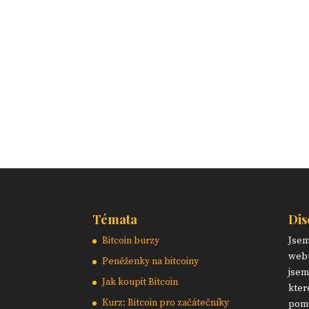
Témata
Dis
Bitcoin burzy
Jse
webu
Peněženky na bitcoiny
jsem
Jak koupit Bitcoin
kter
Kurz: Bitcoin pro začátečníky
pomo