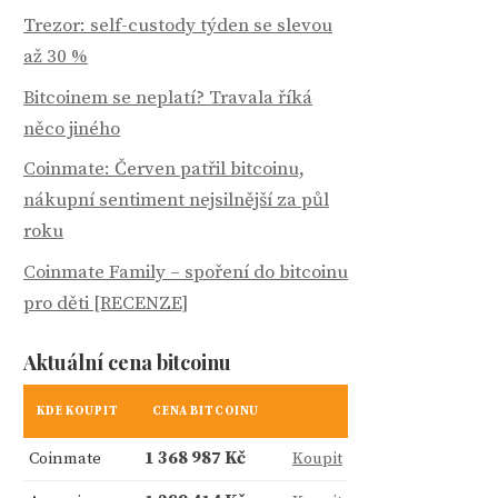
Trezor: self-custody týden se slevou
až 30 %
Bitcoinem se neplatí? Travala říká
něco jiného
Coinmate: Červen patřil bitcoinu,
nákupní sentiment nejsilnější za půl
roku
Coinmate Family – spoření do bitcoinu
pro děti [RECENZE]
Aktuální cena bitcoinu
KDE KOUPIT
CENA BITCOINU
Coinmate
1 368 987 Kč
Koupit