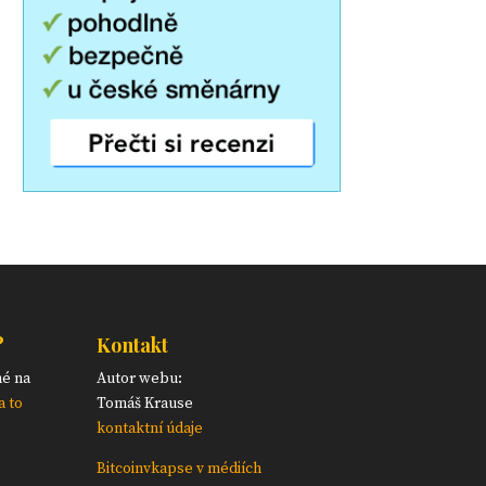
?
Kontakt
né na
Autor webu:
a to
Tomáš Krause
kontaktní údaje
Bitcoinvkapse v médiích