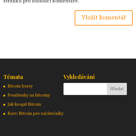
stránku pro budoucí komentáře.
Témata
Vyhledávání
Bitcoin burzy
Peněženky na bitcoiny
Jak koupit Bitcoin
Kurz: Bitcoin pro začátečníky