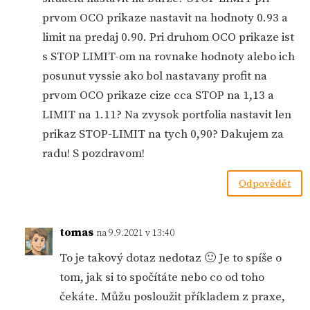
prvom OCO prikaze nastavit na hodnoty 0.93 a
limit na predaj 0.90. Pri druhom OCO prikaze ist
s STOP LIMIT-om na rovnake hodnoty alebo ich
posunut vyssie ako bol nastavany profit na
prvom OCO prikaze cize cca STOP na 1,13 a
LIMIT na 1.11? Na zvysok portfolia nastavit len
prikaz STOP-LIMIT na tych 0,90? Dakujem za
radu! S pozdravom!
Odpovědět
tomas
na 9.9.2021 v 13:40
To je takový dotaz nedotaz 🙂 Je to spíše o
tom, jak si to spočítáte nebo co od toho
čekáte. Můžu posloužit příkladem z praxe,