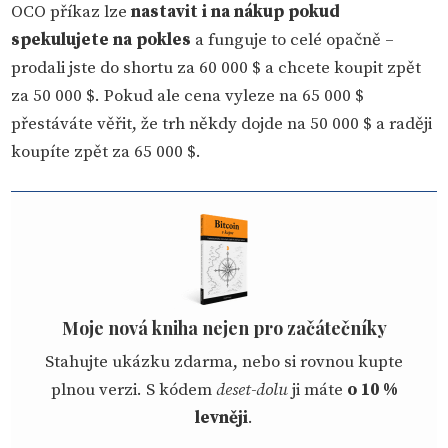
OCO příkaz lze
nastavit i na nákup pokud
spekulujete na pokles
a funguje to celé opačně –
prodali jste do shortu za 60 000 $ a chcete koupit zpět
za 50 000 $. Pokud ale cena vyleze na 65 000 $
přestáváte věřit, že trh někdy dojde na 50 000 $ a raději
koupíte zpět za 65 000 $.
Moje nová kniha nejen pro začátečníky
Stahujte ukázku zdarma, nebo si rovnou kupte
plnou verzi. S kódem
deset-dolu
ji máte
o 10 %
levněji
.