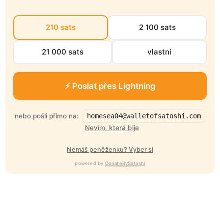
210 sats
2 100 sats
21 000 sats
vlastní
⚡ Poslat přes Lightning
nebo pošli přímo na:
homesea04@walletofsatoshi.com
Nevím, která bije
Nemáš peněženku? Vyber si
powered by
DonateBySatoshi