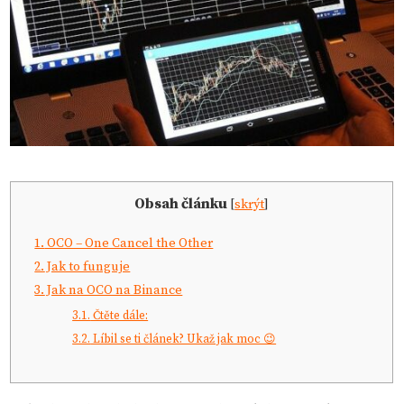
Obsah článku
[
skrýt
]
1.
OCO – One Cancel the Other
2.
Jak to funguje
3.
Jak na OCO na Binance
3.1.
Čtěte dále:
3.2.
Líbil se ti článek? Ukaž jak moc 😉