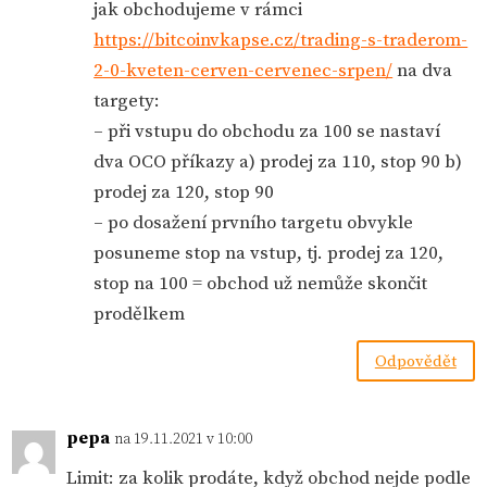
jak obchodujeme v rámci
https://bitcoinvkapse.cz/trading-s-traderom-
2-0-kveten-cerven-cervenec-srpen/
na dva
targety:
– při vstupu do obchodu za 100 se nastaví
dva OCO příkazy a) prodej za 110, stop 90 b)
prodej za 120, stop 90
– po dosažení prvního targetu obvykle
posuneme stop na vstup, tj. prodej za 120,
stop na 100 = obchod už nemůže skončit
prodělkem
Odpovědět
pepa
na 19.11.2021 v 10:00
Limit: za kolik prodáte, když obchod nejde podle