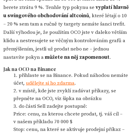
berete ztrátu 9 %. Tenhle typ pokynu se
vyplatí hlavně
u swingového obchodování altcoinů
, které létají o 10
– 20 % sem tam a ručně ty targety nemáte šanci trefit.
Další výhodou je, že použitím OCO jste v daleko větším
klidu a nestresujete se věčným kontrolováním grafů a
přemýšlením, jestli už prodat nebo ne – jednou
nastavíte pokyn a
můžete na něj zapomenout
.
Jak na OCO na Binance
přihlaste se na Binance. Pokud náhodou nemáte
účet,
udělejte si ho zdarma
.
v místě, kde jste zvyklí zadávat příkazy, se
přepněte na OCO, viz šipka na obrázku
do části Sell zadejte postupně:
Price: cenu, za kterou chcete prodat, tj. váš cíl –
v našem příkladu 70 000 $
Stop: cenu, na které se aktivuje prodejní příkaz –