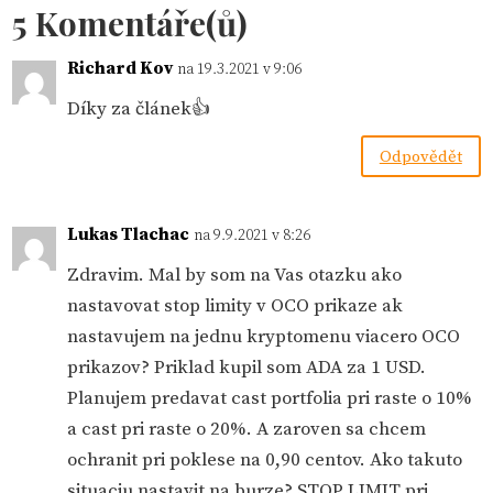
5 Komentáře(ů)
Richard Kov
na 19.3.2021 v 9:06
Díky za článek👍
Odpovědět
Lukas Tlachac
na 9.9.2021 v 8:26
Zdravim. Mal by som na Vas otazku ako
nastavovat stop limity v OCO prikaze ak
nastavujem na jednu kryptomenu viacero OCO
prikazov? Priklad kupil som ADA za 1 USD.
Planujem predavat cast portfolia pri raste o 10%
a cast pri raste o 20%. A zaroven sa chcem
ochranit pri poklese na 0,90 centov. Ako takuto
situaciu nastavit na burze? STOP LIMIT pri