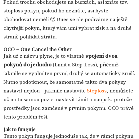
Pokud trochu obchodujete na burzách, asi znáte tzv.
stoploss pokyn, pokud ho neznáte, asi byste
obchodovat neměli 🙂 Dnes se ale podíváme na ještě
chytřejší pokyn, který vám umí vybrat zisk a na druhé
straně pohlídat ztrátu.
OCO – One Cancel the Other
Jak už z názvu plyne, je to vlastně
spojení dvou
pokynů do jednoho
(Limit a Stop-Loss), přičemž
jakmile se vyplní ten první, druhý se automaticky zruší.
Nutno podotknout, že samostatně takto dva pokyny
nastavit nejdou – jakmile nastavíte
Stoploss
, nemůžete
už na tu samou pozici nastavit Limit a naopak, protože
prostředky jsou zamčené v prvním pokynu. OCO právě
tento problém řeší.
Jak to funguje
Tento pokyn funguje jednoduše tak, že v rámci pokynu