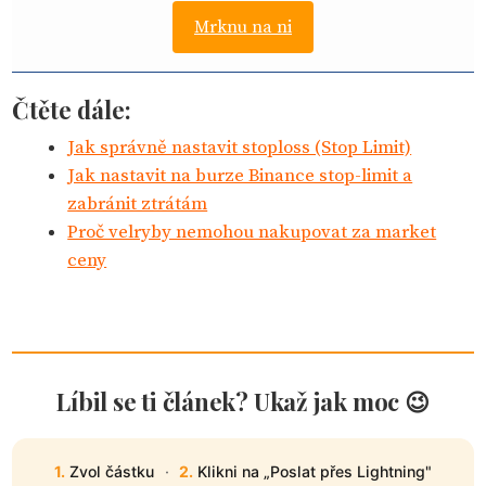
Mrknu na ni
Čtěte dále:
Jak správně nastavit stoploss (Stop Limit)
Jak nastavit na burze Binance stop-limit a
zabránit ztrátám
Proč velryby nemohou nakupovat za market
ceny
Líbil se ti článek? Ukaž jak moc 😉
1.
Zvol částku
·
2.
Klikni na „Poslat přes Lightning"