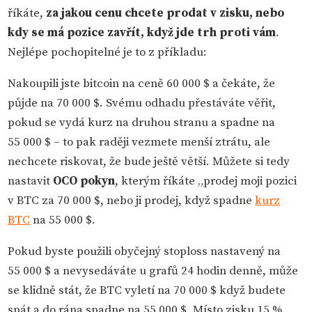
říkáte,
za jakou cenu chcete prodat v zisku, nebo
kdy se má pozice zavřít, když jde trh proti vám
.
Nejlépe pochopitelné je to z příkladu:
Nakoupili jste bitcoin na ceně 60 000 $ a čekáte, že
půjde na 70 000 $. Svému odhadu přestáváte věřit,
pokud se vydá kurz na druhou stranu a spadne na
55 000 $ – to pak raději vezmete menší ztrátu, ale
nechcete riskovat, že bude ještě větší. Můžete si tedy
nastavit
OCO pokyn
, kterým říkáte „prodej moji pozici
v BTC za 70 000 $, nebo ji prodej, když spadne
kurz
BTC
na 55 000 $.
Pokud byste použili obyčejný stoploss nastavený na
55 000 $ a nevysedáváte u grafů 24 hodin denně, může
se klidně stát, že BTC vyletí na 70 000 $ když budete
spát a do rána spadne na 55 000 $. Místo zisku 15 %