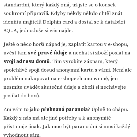
standardní, který každý zná, už jste se o kousek
soukromí připravili. Kdyby někdy někdo chtěl znát
identitu majitelů Dolphin card a dostal se k databází
AQUA, jednoduše si vás najde.
Ještě o něco horší nápad je, zaplatit kartou v e-shopu,
uvést tam
své pravé údaje
a nechat si zboží poslat na
svoji adresu domů
. Tím vyrobíte záznam, který
spolehlivě spojí dosud anonymní kartu s vámi. Není ale
problém nakupovat na e-shopech anonymně, jen
nesmíte uvádět skutečné údaje a zboží si nechávejte
posílat do boxů.
Zní vám to jako
přehnaná paranoia
? Úplně to chápu.
Každý z nás má ale jiné potřeby a k anonymitě
přistupuje jinak. Jak moc být paranoidní si musí každý
vyhodnotit sám.