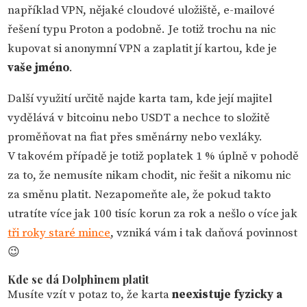
například VPN, nějaké cloudové uložiště, e-mailové
řešení typu Proton a podobně. Je totiž trochu na nic
kupovat si anonymní VPN a zaplatit jí kartou, kde je
vaše jméno
.
Další využití určitě najde karta tam, kde její majitel
vydělává v bitcoinu nebo USDT a nechce to složitě
proměňovat na fiat přes směnárny nebo vexláky.
V takovém případě je totiž poplatek 1 % úplně v pohodě
za to, že nemusíte nikam chodit, nic řešit a nikomu nic
za směnu platit. Nezapomeňte ale, že pokud takto
utratíte více jak 100 tisíc korun za rok a nešlo o více jak
tři roky staré mince
, vzniká vám i tak daňová povinnost
😉
Kde se dá Dolphinem platit
Musíte vzít v potaz to, že karta
neexistuje fyzicky a