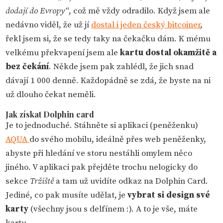
dodají do Evropy“
, což mě vždy odradilo. Když jsem ale
nedávno viděl, že už jí
dostal i jeden český bitcoiner
,
řekl jsem si, že se tedy taky na čekačku dám. K mému
velkému překvapení jsem ale
kartu dostal okamžitě a
bez čekání
. Někde jsem pak zahlédl, že jich snad
dávají 1 000 denně. Každopádně se zdá, že byste na ni
už dlouho čekat neměli.
Jak získat Dolphin card
Je to jednoduché. Stáhněte si aplikaci (peněženku)
AQUA
do svého mobilu, ideálně přes web peněženky,
abyste při hledání ve storu nestáhli omylem něco
jiného. V aplikaci pak přejděte trochu nelogicky do
sekce
Tržiště
a tam už uvidíte odkaz na Dolphin Card.
Jediné, co pak musíte udělat, je
vybrat si design své
karty
(všechny jsou s delfínem :). A to je vše, máte
kartu.