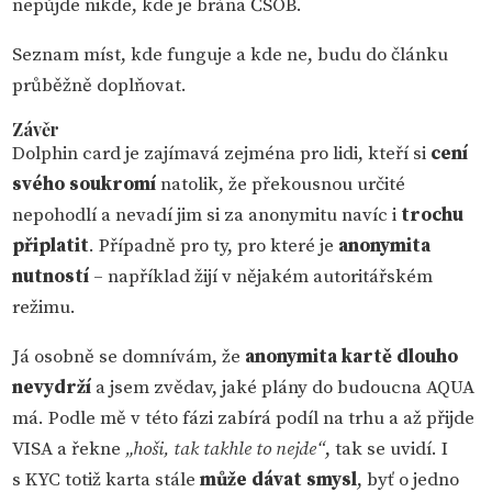
nepůjde nikde, kde je brána ČSOB.
Seznam míst, kde funguje a kde ne, budu do článku
průběžně doplňovat.
Závěr
Dolphin card je zajímavá zejména pro lidi, kteří si
cení
svého soukromí
natolik, že překousnou určité
nepohodlí a nevadí jim si za anonymitu navíc i
trochu
připlatit
. Případně pro ty, pro které je
anonymita
nutností
– například žijí v nějakém autoritářském
režimu.
Já osobně se domnívám, že
anonymita kartě dlouho
nevydrží
a jsem zvědav, jaké plány do budoucna AQUA
má. Podle mě v této fázi zabírá podíl na trhu a až přijde
VISA a řekne
„hoši, tak takhle to nejde“
, tak se uvidí. I
s KYC totiž karta stále
může dávat smysl
, byť o jedno