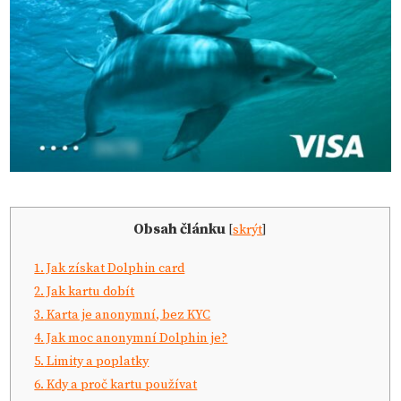
Obsah článku
[
skrýt
]
1.
Jak získat Dolphin card
2.
Jak kartu dobít
3.
Karta je anonymní, bez KYC
4.
Jak moc anonymní Dolphin je?
5.
Limity a poplatky
6.
Kdy a proč kartu používat