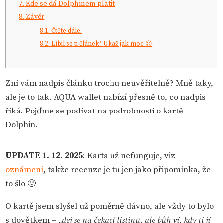
7.
Kde se dá Dolphinem platit
8.
Závěr
8.1.
Čtěte dále:
8.2.
Líbil se ti článek? Ukaž jak moc 😉
Zní vám nadpis článku trochu neuvěřitelně? Mně taky,
ale je to tak. AQUA wallet nabízí přesně to, co nadpis
říká. Pojďme se podívat na podrobnosti o kartě
Dolphin.
UPDATE 1. 12. 2025
: Karta už nefunguje, viz
oznámení
, takže recenze je tu jen jako připomínka, že
to šlo 🙁
O kartě jsem slyšel už poměrně dávno, ale vždy to bylo
s dovětkem –
„dej se na čekací listinu, ale bůh ví, kdy ti jí