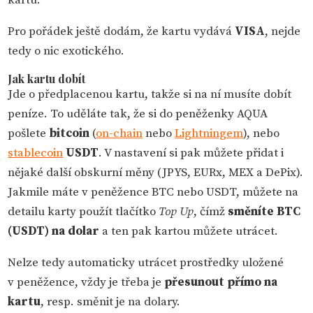
Pro pořádek ještě dodám, že kartu vydává
VISA
, nejde
tedy o nic exotického.
Jak kartu dobít
Jde o předplacenou kartu, takže si na ní musíte dobít
peníze. To uděláte tak, že si do peněženky AQUA
pošlete
bitcoin
(
on-chain
nebo
Lightningem
), nebo
stablecoin
USDT
. V nastavení si pak můžete přidat i
nějaké další obskurní měny (JPYS, EURx, MEX a DePix).
Jakmile máte v peněžence BTC nebo USDT, můžete na
detailu karty použít tlačítko
Top Up
, čímž
směníte BTC
(USDT) na dolar
a ten pak kartou můžete utrácet.
Nelze tedy automaticky utrácet prostředky uložené
v peněžence, vždy je třeba je
přesunout přímo na
kartu
, resp. směnit je na dolary.