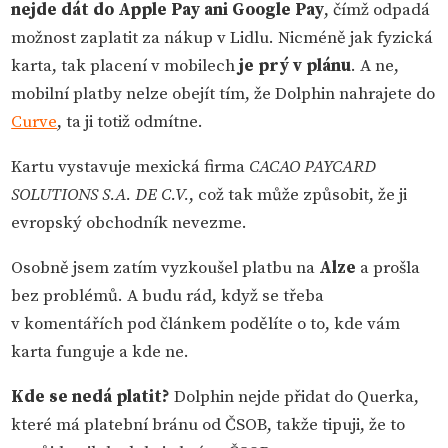
nejde dát do Apple Pay ani Google Pay
, čímž odpadá
možnost zaplatit za nákup v Lidlu. Nicméně jak fyzická
karta, tak placení v mobilech
je prý v plánu
. A ne,
mobilní platby nelze obejít tím, že Dolphin nahrajete do
Curve
, ta ji totiž odmítne.
Kartu vystavuje mexická firma
CACAO PAYCARD
SOLUTIONS S.A. DE C.V.
, což tak může způsobit, že ji
evropský obchodník nevezme.
Osobně jsem zatím vyzkoušel platbu na
Alze
a prošla
bez problémů. A budu rád, když se třeba
v komentářích pod článkem podělíte o to, kde vám
karta funguje a kde ne.
Kde se nedá platit?
Dolphin nejde přidat do Querka,
které má platební bránu od ČSOB, takže tipuji, že to