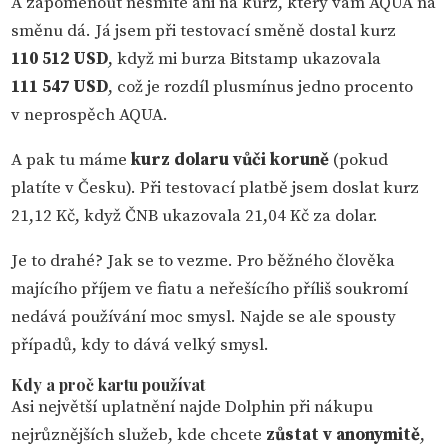
A zapomenout nesmíte ani na kurz, který vám AQUA na
směnu dá. Já jsem při testovací směně dostal kurz
110 512 USD
, když mi burza Bitstamp ukazovala
111 547 USD
, což je rozdíl plusmínus jedno procento
v neprospěch AQUA.
A pak tu máme
kurz dolaru vůči koruně
(pokud
platíte v Česku). Při testovací platbě jsem doslat kurz
21,12 Kč, když ČNB ukazovala 21,04 Kč za dolar.
Je to drahé? Jak se to vezme. Pro běžného člověka
majícího příjem ve fiatu a neřešícího příliš soukromí
nedává používání moc smysl. Najde se ale spousty
případů, kdy to dává velký smysl.
Kdy a proč kartu používat
Asi největší uplatnění najde Dolphin při nákupu
nejrůznějších služeb, kde chcete
zůstat v anonymitě
,