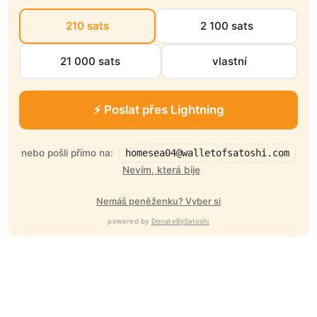
210 sats
2 100 sats
21 000 sats
vlastní
⚡ Poslat přes Lightning
nebo pošli přímo na:
homesea04@walletofsatoshi.com
Nevím, která bije
Nemáš peněženku? Vyber si
powered by
DonateBySatoshi