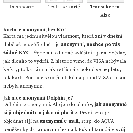
Dashboard
Cesta ke kartě
Transakce na
Alze
Karta je anonymní, bez KYC
Karta má jednu skvělou vlastnost, která zní v dnešní
době až neuvěřitelně – je
anonymní, nechce po vás
žádné KYC
. Přijde mi to hodně zvláštní a jsem zvědav,
jak dlouho to vydrží. Z historie víme, že VISA nebývala
ke krypto kartám nijak vstřícná a pokud se nepletu,
tak karta Binance skončila také na popud VISA a to ani
nebyla anonymní.
Jak moc anonymní Dolphin je?
Dolphin je anonymní. Ale jen do té míry,
jak anonymně
si ji objednáte a jak s ní platíte
. První krok je
objednat si jí na
anonymní e-mail
, resp. do AQUA
peněženky dát anonymní e-mail. Pokud tam dáte svůj