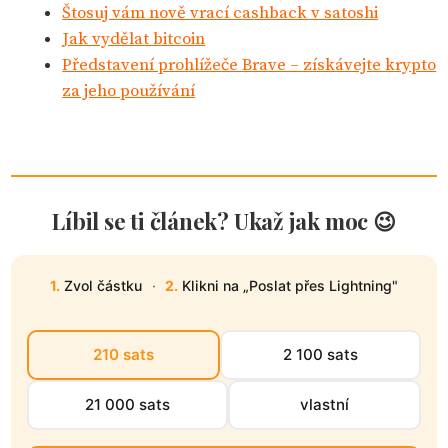
Štosuj vám nově vrací cashback v satoshi
Jak vydělat bitcoin
Představení prohlížeče Brave – získávejte krypto
za jeho používání
Líbil se ti článek? Ukaž jak moc 😉
1.
Zvol částku
·
2.
Klikni na „Poslat přes Lightning"
210 sats
2 100 sats
21 000 sats
vlastní