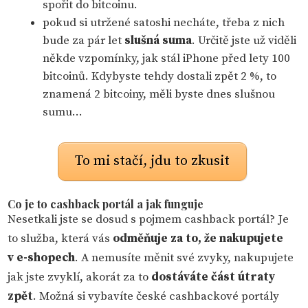
spořit do bitcoinu.
pokud si utržené satoshi necháte, třeba z nich
bude za pár let
slušná suma
. Určitě jste už viděli
někde vzpomínky, jak stál iPhone před lety 100
bitcoinů. Kdybyste tehdy dostali zpět 2 %, to
znamená 2 bitcoiny, měli byste dnes slušnou
sumu…
To mi stačí, jdu to zkusit
Co je to cashback portál a jak funguje
Nesetkali jste se dosud s pojmem cashback portál? Je
to služba, která vás
odměňuje za to, že nakupujete
v e-shopech
. A nemusíte měnit své zvyky, nakupujete
jak jste zvyklí, akorát za to
dostáváte část útraty
zpět
. Možná si vybavíte české cashbackové portály