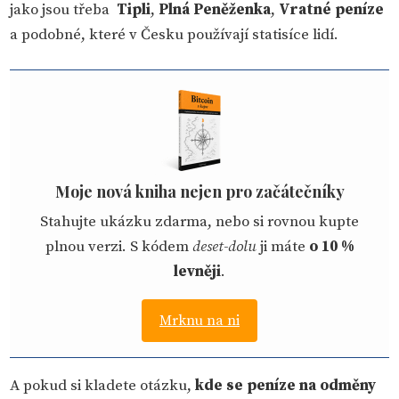
jako jsou třeba
Tipli
,
Plná Peněženka
,
Vratné peníze
a podobné, které v Česku používají statisíce lidí.
Moje nová kniha nejen pro začátečníky
Stahujte ukázku zdarma, nebo si rovnou kupte
plnou verzi. S kódem
deset-dolu
ji máte
o 10 %
levněji
.
Mrknu na ni
A pokud si kladete otázku,
kde se peníze na odměny