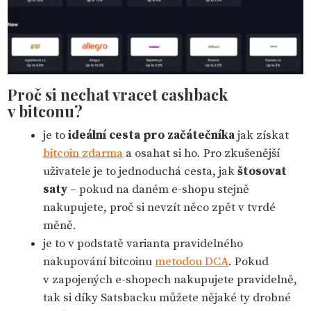
Proč si nechat vracet cashback
v bitconu?
je to
ideální cesta pro začátečníka
jak získat
bitcoin zdarma
a osahat si ho. Pro zkušenější
uživatele je to jednoduchá cesta, jak
štosovat
saty
– pokud na daném e-shopu stejně
nakupujete, proč si nevzít něco zpět v tvrdé
měně.
je to v podstatě varianta pravidelného
nakupování bitcoinu
metodou DCA
. Pokud
v zapojených e-shopech nakupujete pravidelně,
tak si díky Satsbacku můžete nějaké ty drobné