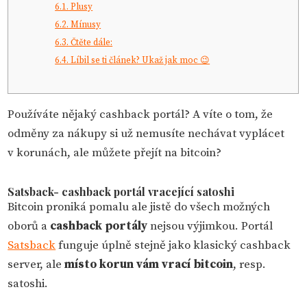
6.1.
Plusy
6.2.
Mínusy
6.3.
Čtěte dále:
6.4.
Líbil se ti článek? Ukaž jak moc 😉
Používáte nějaký cashback portál? A víte o tom, že
odměny za nákupy si už nemusíte nechávat vyplácet
v korunách, ale můžete přejít na bitcoin?
Satsback- cashback portál vracející satoshi
Bitcoin proniká pomalu ale jistě do všech možných
oborů a
cashback portály
nejsou výjimkou. Portál
Satsback
funguje úplně stejně jako klasický cashback
server, ale
místo korun vám vrací bitcoin
, resp.
satoshi.