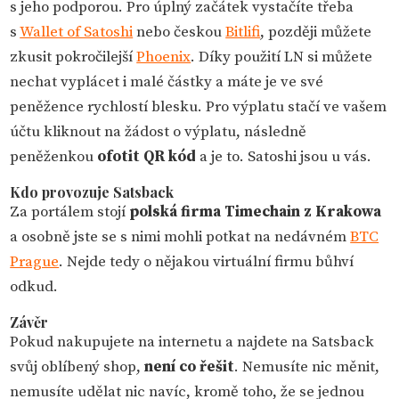
s jeho podporou. Pro úplný začátek vystačíte třeba
s
Wallet of Satoshi
nebo českou
Bitlifi
, později můžete
zkusit pokročilejší
Phoenix
. Díky použití LN si můžete
nechat vyplácet i malé částky a máte je ve své
peněžence rychlostí blesku. Pro výplatu stačí ve vašem
účtu kliknout na žádost o výplatu, následně
peněženkou
ofotit QR kód
a je to. Satoshi jsou u vás.
Kdo provozuje Satsback
Za portálem stojí
polská firma Timechain z Krakowa
a osobně jste se s nimi mohli potkat na nedávném
BTC
Prague
. Nejde tedy o nějakou virtuální firmu bůhví
odkud.
Závěr
Pokud nakupujete na internetu a najdete na Satsback
svůj oblíbený shop,
není co řešit
. Nemusíte nic měnit,
nemusíte udělat nic navíc, kromě toho, že se jednou