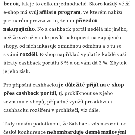
berou
, tak je to celkem jednoduché. Skoro každý větší
e-shop má svůj
affiiate program
, ve kterém nabízí
partnerům provizi za to, že mu
přivedou
nakupujícího
. No a cashback portál nedělá nic jiného,
než že své uživatele posílá nakupovat na zapojené e-
shopy, od nich inkasuje zmíněnou odměnu a o tu se
s vámi
rozdělí
. E-shop například vyplatí z každé vaší
útraty cashback portálu 5 % a on vám dá 3 %. Zbytek
je jeho zisk.
Pro připsání cashbacku
je důležité přijít na e-shop
přes cashback portál
, tj. prokliknout se z jeho
seznamu e-shopů, případně využít pro aktivaci
cashbacku rozšíření v prohlížeči, viz dále.
Tady musím podotknout, že Satsback vás narozdíl od
české konkurence
nebombarduje denně mailovými