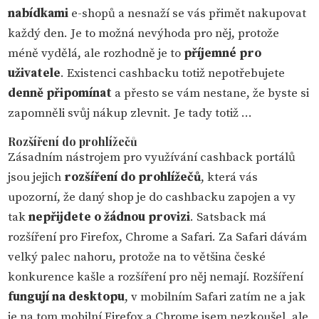
nabídkami
e-shopů a nesnaží se vás přimět nakupovat
každý den. Je to možná nevýhoda pro něj, protože
méně vydělá, ale rozhodně je to
příjemné pro
uživatele
. Existenci cashbacku totiž nepotřebujete
denně připomínat
a přesto se vám nestane, že byste si
zapomněli svůj nákup zlevnit. Je tady totiž …
Rozšíření do prohlížečů
Zásadním nástrojem pro využívání cashback portálů
jsou jejich
rozšíření do prohlížečů
, která vás
upozorní, že daný shop je do cashbacku zapojen a vy
tak
nepřijdete o žádnou provizi
. Satsback má
rozšíření pro Firefox, Chrome a Safari. Za Safari dávám
velký palec nahoru, protože na to většina české
konkurence kašle a rozšíření pro něj nemají. Rozšíření
fungují na desktopu
, v mobilním Safari zatím ne a jak
je na tom mobilní Firefox a Chrome jsem nezkoušel, ale