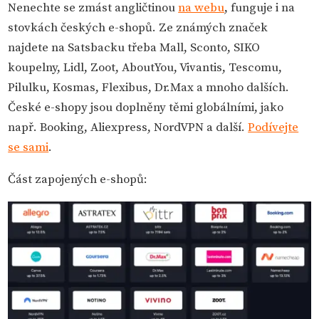
Nenechte se zmást angličtinou
na webu
, funguje i na
stovkách českých e-shopů. Ze známých značek
najdete na Satsbacku třeba Mall, Sconto, SIKO
koupelny, Lidl, Zoot, AboutYou, Vivantis, Tescomu,
Pilulku, Kosmas, Flexibus, Dr.Max a mnoho dalších.
České e-shopy jsou doplněny těmi globálními, jako
např. Booking, Aliexpress, NordVPN a další.
Podívejte
se sami
.
Část zapojených e-shopů: