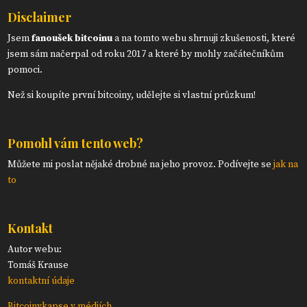
Disclaimer
Jsem
fanoušek bitcoinu
a na tomto webu shrnuji zkušenosti, které
jsem sám načerpal od roku 2017 a které by mohly začátečníkům
pomoci.
Než si koupíte první bitcoiny, udělejte si vlastní průzkum!
Pomohl vám tento web?
Můžete mi poslat nějaké drobné na jeho provoz. Podívejte se
jak na
to
Kontakt
Autor webu:
Tomáš Krause
kontaktní údaje
Bitcoinvkapse v médiích