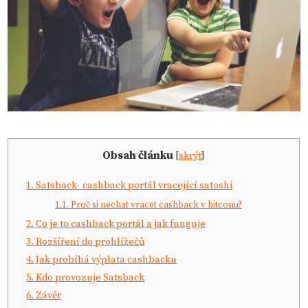
Obsah článku
[
skrýt
]
1.
Satsback- cashback portál vracející satoshi
1.1.
Proč si nechat vracet cashback v bitconu?
2.
Co je to cashback portál a jak funguje
3.
Rozšíření do prohlížečů
4.
Jak probíhá výplata cashbacku
5.
Kdo provozuje Satsback
6.
Závěr